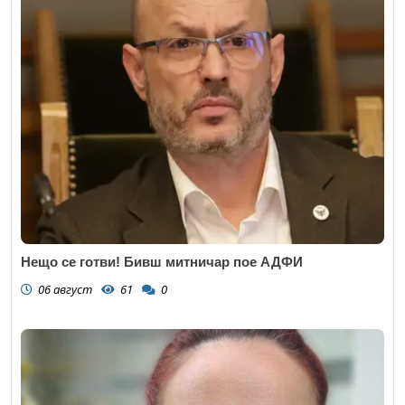
Нещо се готви! Бивш митничар пое АДФИ
06 август
61
0