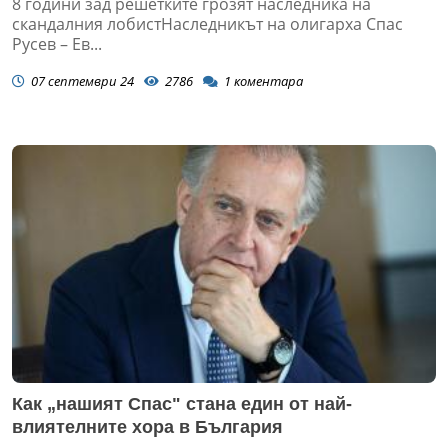
8 години зад решетките грозят наследника на
скандалния лобистНаследникът на олигарха Спас
Русев – Ев...
07 септември 24
2786
1
коментара
Как „нашият Спас" стана един от най-
влиятелните хора в България