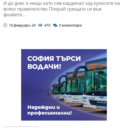
И до днес е нещо като сив кардинал зад кулисите на
всяко правителство Покрай срещата си във
фоайето...
10 февруари 24
410
0
коментара