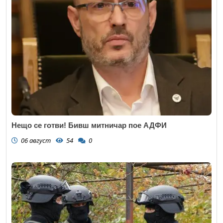
Нещо се готви! Бивш митничар пое АДФИ
06 август
54
0