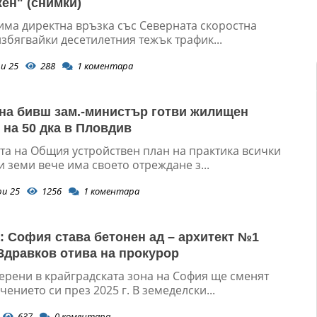
жен" (снимки)
 има директна връзка със Северната скоростна
избягвайки десетилетния тежък трафик...
и 25
288
1
коментара
на бивш зам.-министър готви жилищен
 на 50 дка в Пловдив
та на Общия устройствен план на практика всички
 земи вече има своето отреждане з...
ри 25
1256
1
коментара
а: София става бетонен ад – архитект №1
Здравков отива на прокурор
ерени в крайградската зона на София ще сменят
ението си през 2025 г. В земеделски...
637
0
коментара