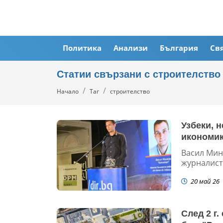
Политика
Анализи
България
Св
Статии свързани с строителство
Начало
Таг
строителство
Узбеки, 
икономи
Васил Минк
журналисти
20 май 26
След 2 г