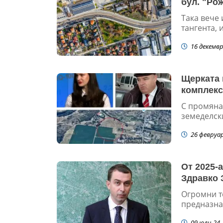
бул. "Ро
Така вече
тангента, 
16 декемвр
Щерката 
комплекс
С промяна
земеделски
26 февруа
От 2025-
Здравко 
Огромни т
предназнач
09 юли 24