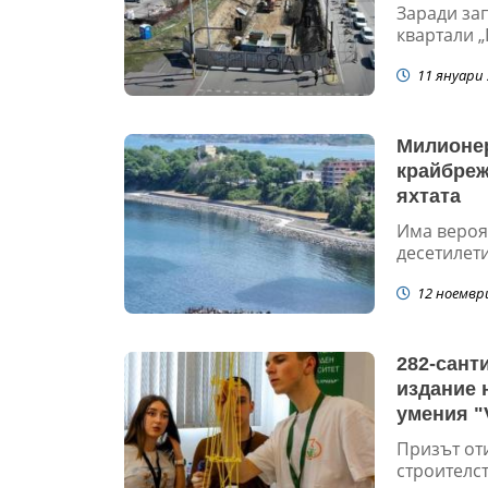
Заради за
квартали „
11 януари 
Милионер
крайбреж
яхтата
Има вероя
десетилети
12 ноемвр
282-сант
издание 
умения "V
Призът от
строителст