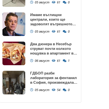
05 август
61
0
Имаме въглищни
централи, които ще
задоволят вътрешното
потребление на ток
05 август
61
0
Два дюнера в Несебър
струват почти колкото
нощувка в апартамент в
Поморие
06 август
61
1
ГДБОП разби
лаборатория за фентанил
в София, произвеждала
до 10 кг на ден за страната
05 август
54
0
(снимки)