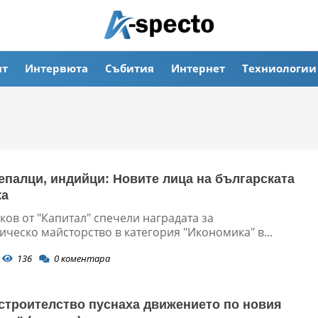
ят
Интервюта
Събития
Интернет
Техниологии
непалци, индийци: Новите лица на българската
ка
ов от "Капитал" спечели наградата за
ческо майсторство в категория "Икономика" в...
136
0
коментара
. строителство пуснаха движението по новия