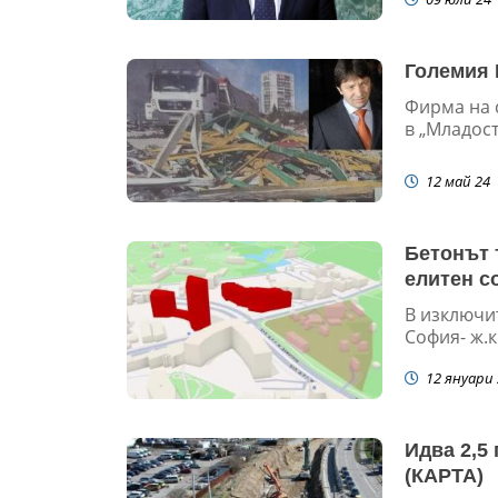
Големия 
Фирма на 
в „Младост“
12 май 24
Бетонът 
елитен с
В изключи
София- ж.к
12 януари 
Идва 2,5
(КАРТА)