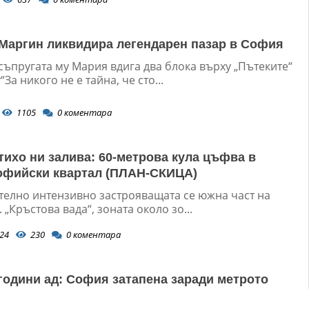
Маргин ликвидира легендарен пазар в София
съпругата му Мария вдига два блока върху „Пътеките“
За никого не е тайна, че сто...
1105
0
коментара
тихо ни залива: 60-метрова кула цъфва в
офийски квартал (ПЛАН-СКИЦА)
телно интензивно застрояващата се южна част на
. „Кръстова вада“, зоната около зо...
24
230
0
коментара
 години ад: София затапена заради метрото