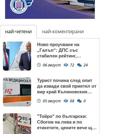
най-четени
най-коментирани
Ново проучване на
„Галъп“: ДПС със
стабилен рейтинг,
подкрепата към Радев се
06 август
72
24
запазва
Турист почина след опит
да извади свой приятел от
вир край Къпиновския
манастир
05 август
68
0
"Тойро" по български:
Сбогом на лева и по
етикетите, цените вече ще
са само в евро