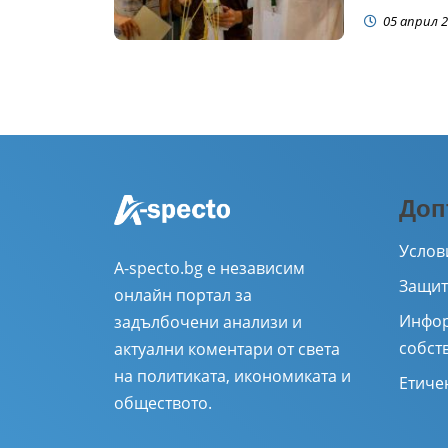
05 април 2
Доп
Услов
A-specto.bg е независим
Защит
онлайн портал за
Инфор
задълбочени анализи и
собст
актуални коментари от света
на политиката, икономиката и
Етиче
обществото.