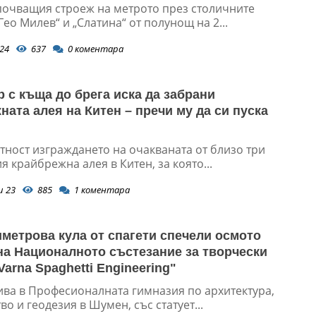
почващия строеж на метрото през столичните
Гео Милев“ и „Слатина“ от полунощ на 2...
24
637
0
коментара
 с къща до брега иска да забрани
ната алея на Китен – пречи му да си пуска
тност изграждането на очакваната от близо три
я крайбрежна алея в Китен, за която...
и 23
885
1
коментара
иметрова кула от спагети спечели осмото
на Националното състезание за творчески
arna Spaghetti Engineering"
ива в Професионалната гимназия по архитектура,
во и геодезия в Шумен, със статует...