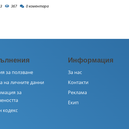
3
367
0
коментара
ълнения
Информация
ия за ползване
За нас
а на личните данни
Контакти
мация за
Реклама
веността
Екип
н кодекс