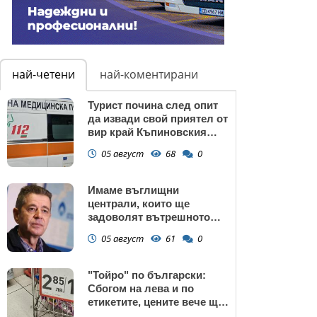
най-четени
най-коментирани
Турист почина след опит
да извади свой приятел от
вир край Къпиновския
манастир
05 август
68
0
Имаме въглищни
централи, които ще
задоволят вътрешното
потребление на ток
05 август
61
0
"Тойро" по български:
Сбогом на лева и по
етикетите, цените вече ще
са само в евро