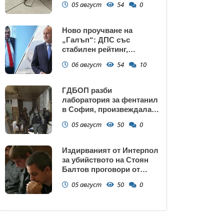
05 август
54
0
Ново проучване на
„Галъп“: ДПС със
стабилен рейтинг,
подкрепата към Радев се
06 август
54
10
запазва
ГДБОП разби
лаборатория за фентанил
в София, произвеждала
до 10 кг на ден за страната
05 август
50
0
(снимки)
Издирваният от Интерпол
за убийството на Стоян
Балтов проговори от
Южна Африка
05 август
50
0