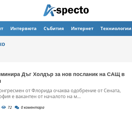
ят
Интервюта
Събития
Интернет
Техниологии
ко
минира Дъг Холдър за нов посланик на САЩ в
я
онгресмен от Флорида очаква одобрение от Сената,
офия е вакантен от началото на м...
72
0
коментара