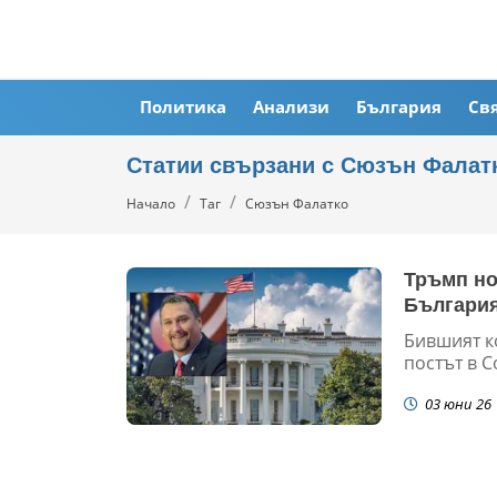
Политика
Анализи
България
Св
Статии свързани с Сюзън Фалат
Начало
Таг
Сюзън Фалатко
Тръмп но
Българи
Бившият к
постът в С
03 юни 26