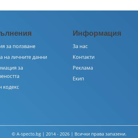
ълнения
Информация
ия за ползване
За нас
а на личните данни
Контакти
мация за
Реклама
веността
Екип
н кодекс
© A-specto.bg | 2014 - 2026 | Всички права запазени.