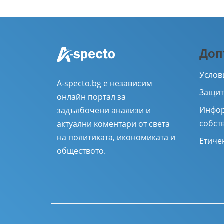
Доп
Услов
A-specto.bg е независим
Защит
онлайн портал за
Инфор
задълбочени анализи и
собст
актуални коментари от света
на политиката, икономиката и
Етиче
обществото.