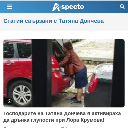
Статии свързани с Татяна Дончева
Господарите на Татяна Дончева я активираха
да дрънка глупости при Лора Крумова!