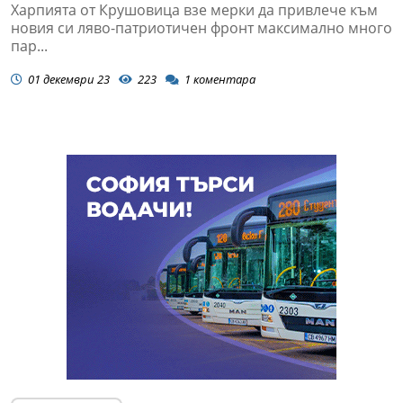
Харпията от Крушовица взе мерки да привлече към
новия си ляво-патриотичен фронт максимално много
пар...
01 декември 23
223
1
коментара