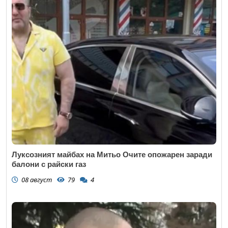
Луксозният майбах на Митьо Очите опожарен заради
балони с райски газ
08 август
79
4