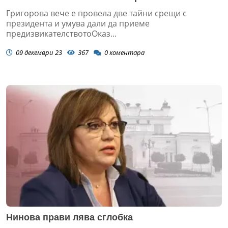
Григорова вече е провела две тайни срещи с
президента и умува дали да приеме
предизвикателствотоОказ...
09 декември 23
367
0
коментара
Нинова прави лява сглобка