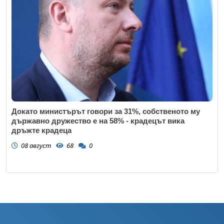
Докато министърът говори за 31%, собственото му
държавно дружество е на 58% - крадецът вика
дръжте крадеца
08 август
68
0