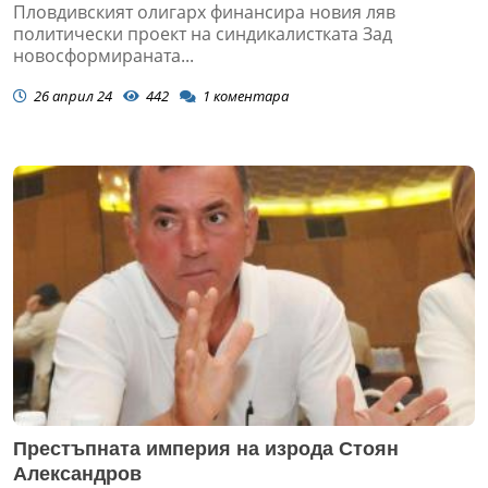
Пловдивският олигарх финансира новия ляв
политически проект на синдикалистката Зад
новосформираната...
26 април 24
442
1
коментара
Престъпната империя на изрода Стоян
Александров