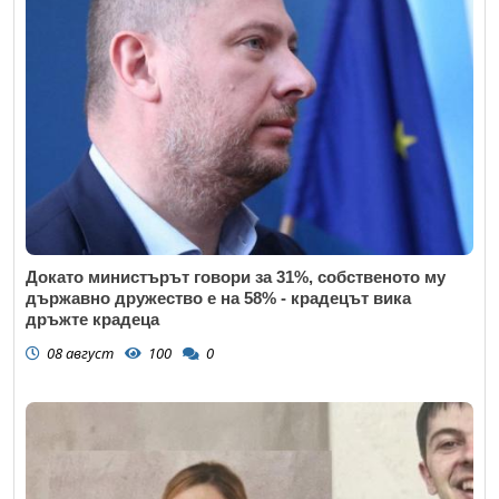
Докато министърът говори за 31%, собственото му
държавно дружество е на 58% - крадецът вика
дръжте крадеца
08 август
100
0