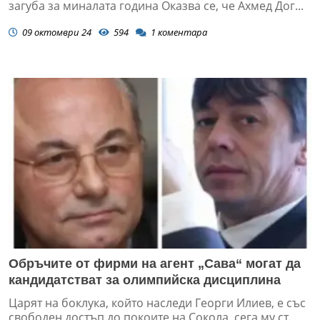
загуба за миналата година Оказва се, че Ахмед Дог...
09 октомври 24
594
1
коментара
Обръчите от фирми на агент „Сава“ могат да
кандидатстват за олимпийска дисциплина
Царят на боклука, който наследи Георги Илиев, е със
свободен достъп до покоите на Сокола, сега му ст...