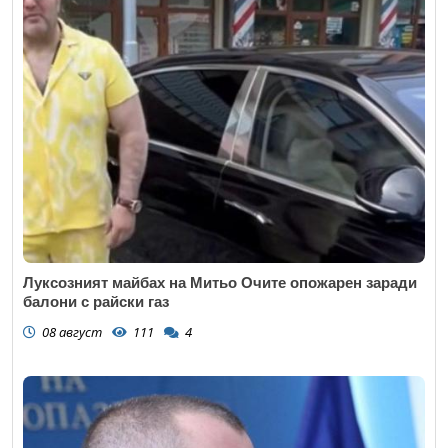
Луксозният майбах на Митьо Очите опожарен заради
балони с райски газ
08 август
111
4