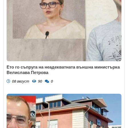
Ето го съпруга на неадекватната външна министърка
Велислава Петрова
08 август
90
0