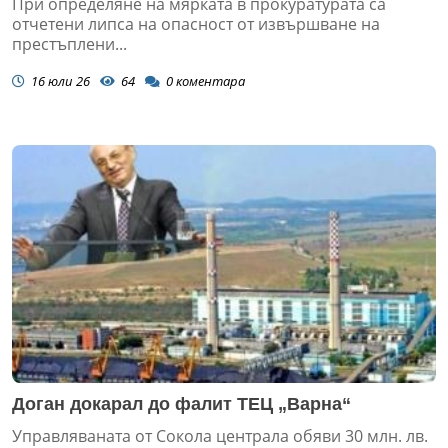
При определяне на мярката в прокуратурата са
отчетени липса на опасност от извършване на
престъплени...
16 юли 26
64
0
коментара
Доган докарал до фалит ТЕЦ „Варна“
Управляваната от Сокола централа обяви 30 млн. лв.