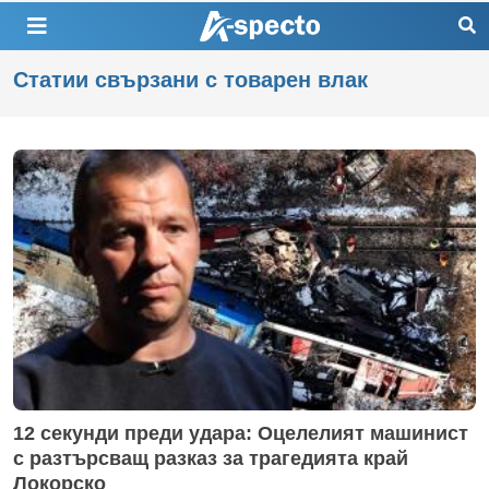
Статии свързани с товарен влак
12 секунди преди удара: Оцелелият машинист
с разтърсващ разказ за трагедията край
Локорско