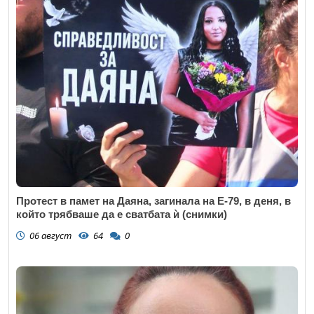
Протест в памет на Даяна, загинала на Е-79, в деня, в
който трябваше да е сватбата ѝ (снимки)
06 август
64
0