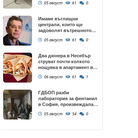
05 август
61
0
Имаме въглищни
централи, които ще
задоволят вътрешното
потребление на ток
05 август
61
0
Два дюнера в Несебър
струват почти колкото
нощувка в апартамент в
Поморие
06 август
61
1
ГДБОП разби
лаборатория за фентанил
в София, произвеждала
до 10 кг на ден за страната
05 август
54
0
(снимки)