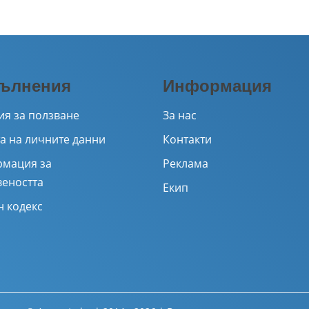
ълнения
Информация
ия за ползване
За нас
а на личните данни
Контакти
мация за
Реклама
веността
Екип
н кодекс