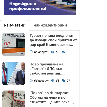
най-четени
най-коментирани
Турист почина след опит
да извади свой приятел от
вир край Къпиновския
манастир
05 август
68
0
Ново проучване на
„Галъп“: ДПС със
стабилен рейтинг,
подкрепата към Радев се
06 август
68
21
запазва
"Тойро" по български:
Сбогом на лева и по
етикетите, цените вече ще
са само в евро