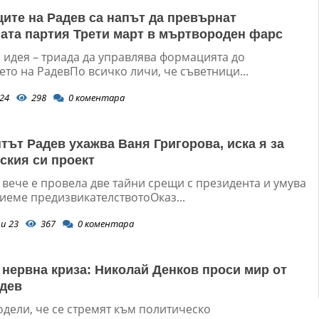
ите на Радев са напът да превърнат
ата партия Трети март в мъртвороден фарс
 идея – триада да управлява формацията до
то на РадевПо всичко личи, че съветници...
24
298
0
коментара
тът Радев ухажва Ваня Григорова, иска я за
ския си проект
 вече е провела две тайни срещи с президента и умува
иеме предизвикателствотоОказ...
и 23
367
0
коментара
 нервна криза: Николай Денков проси мир от
дев
одели, че се стремят към политическо