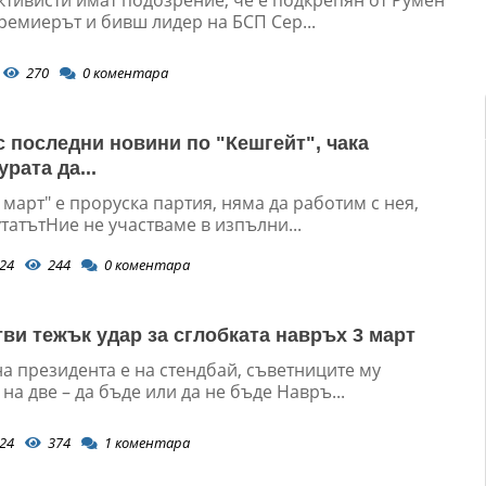
ремиерът и бивш лидер на БСП Сер...
270
0
коментара
с последни новини по "Кешгейт", чака
рата да...
 март" е проруска партия, няма да работим с нея,
татътНие не участваме в изпълни...
24
244
0
коментара
тви тежък удар за сглобката навръх 3 март
а президента е на стендбай, съветниците му
на две – да бъде или да не бъде Навръ...
24
374
1
коментара