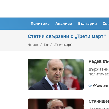
Политика
Анализи
България
Св
Статии свързани с „Трети март“
Начало
Таг
„Трети март“
Радев къ
Държавния
политическ
04 януари 
Станишев
Червени а