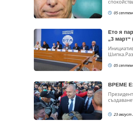
спокойств
05 септем
Ето я па
„3 март“
Инициатив
Шипка.Разл
05 септем
ВРЕМЕ Е:
Президент
създаванет
23 август 