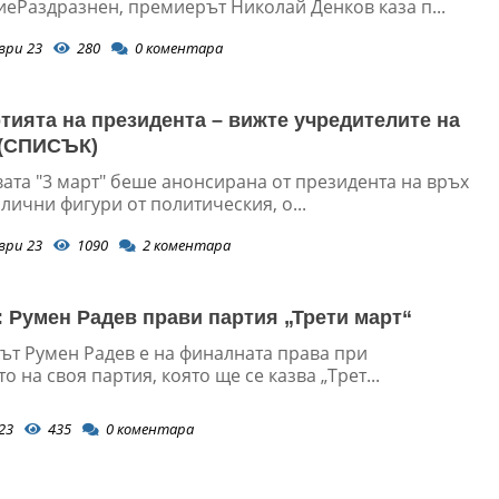
иеРаздразнен, премиерът Николай Денков каза п...
ври 23
280
0
коментара
ртията на президента – вижте учредителите на
 (СПИСЪК)
ата "3 март" беше анонсирана от президента на връх
ични фигури от политическия, о...
ври 23
1090
2
коментара
 Румен Радев прави партия „Трети март“
ът Румен Радев е на финалната права при
о на своя партия, която ще се казва „Трет...
23
435
0
коментара