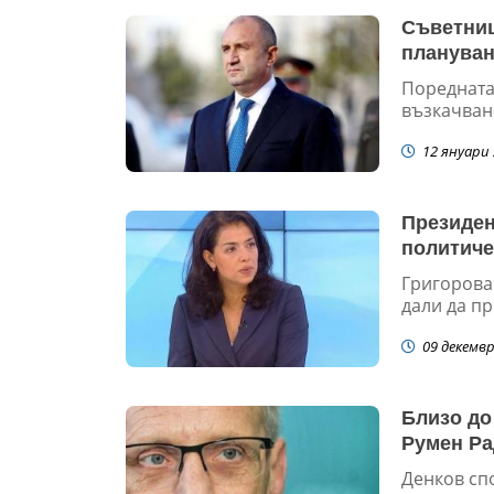
Съветниц
плануван
Поредната
възкачване
12 януари 
Президен
политиче
Григорова
дали да пр
09 декемвр
Близо до
Румен Ра
Денков сп