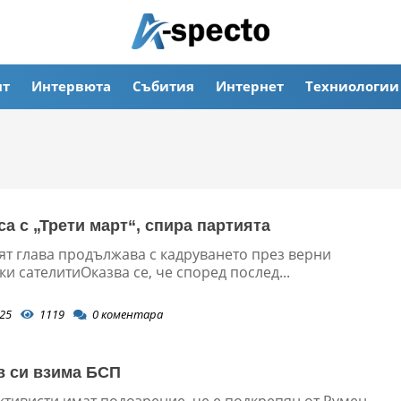
ят
Интервюта
Събития
Интернет
Техниологии
са с „Трети март“, спира партията
т глава продължава с кадруването през верни
и сателитиОказва се, че според послед...
25
1119
0
коментара
 си взима БСП
ктивисти имат подозрение, че е подкрепян от Румен