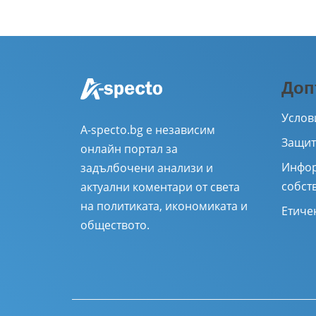
Доп
Услов
A-specto.bg е независим
Защит
онлайн портал за
Инфор
задълбочени анализи и
собст
актуални коментари от света
на политиката, икономиката и
Етиче
обществото.