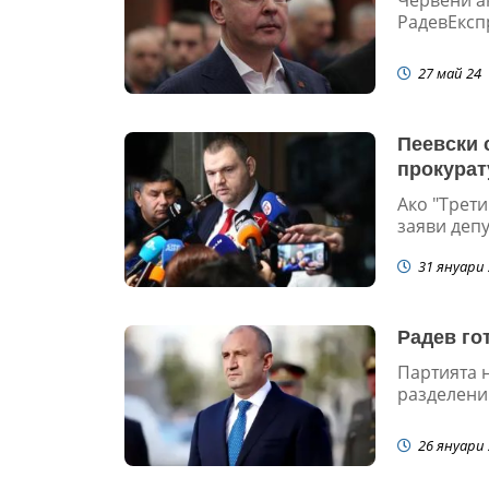
РадевЕксп
27 май 24
Пеевски 
прокурату
Ако "Трети
заяви депу
31 януари 
Радев го
Партията н
разделени 
26 януари 