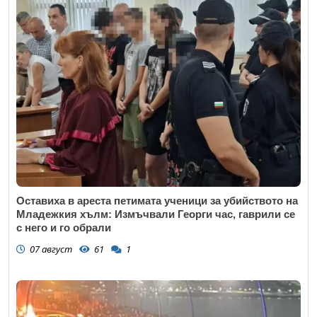
Оставиха в ареста петимата ученици за убийството на
Младежкия хълм: Измъчвали Георги час, гаврили се
с него и го обрали
07 август
61
1