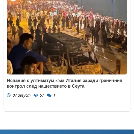
Испания с ултиматум към Италия заради граничния
контрол след нашествието в Сеута
07 август
57
1