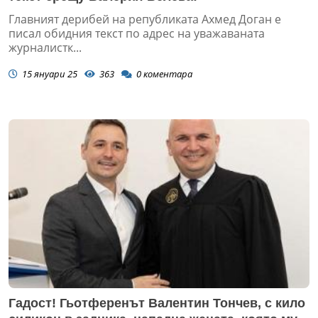
Главният дерибей на републиката Ахмед Доган е
писал обидния текст по адрес на уважаваната
журналистк...
15 януари 25
363
0
коментара
Гадост! Гьотференът Валентин Тончев, с кило