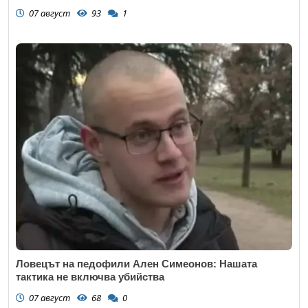
07 август
93
1
Ловецът на педофили Ален Симеонов: Нашата
тактика не включва убийства
07 август
68
0