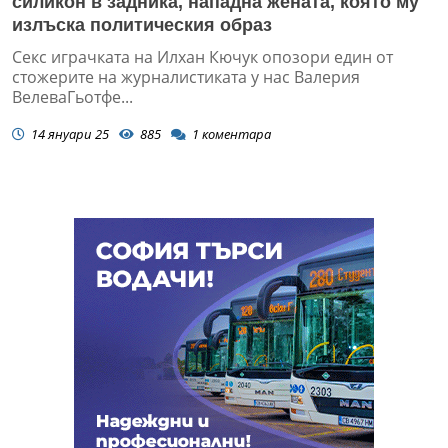
силикон в задника, нападна жената, която му
излъска политическия образ
Секс играчката на Илхан Кючук опозори един от
стожерите на журналистиката у нас Валерия
ВелеваГьотфе...
14 януари 25
885
1
коментара