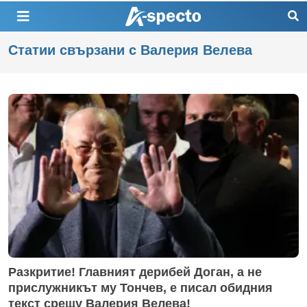
Статии свързани с Валерия Велева
Разкритие! Главният дерибей Доган, а не
прислужникът му Тончев, е писал обидния
текст срещу Валерия Велева!