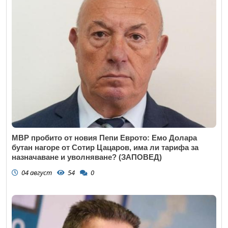
МВР пробито от новия Пепи Еврото: Емо Долара
бутан нагоре от Сотир Цацаров, има ли тарифа за
назначаване и уволняване? (ЗАПОВЕД)
04 август
54
0