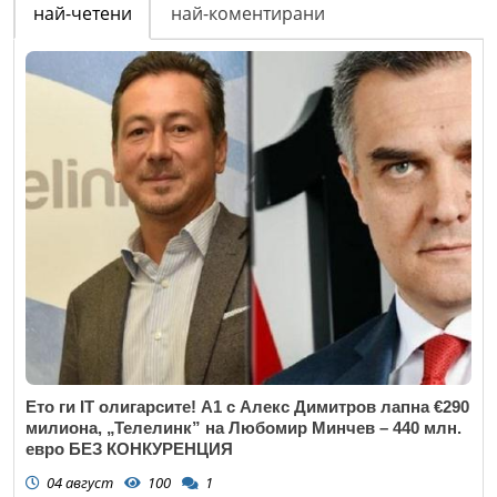
най-четени
най-коментирани
Ето ги IT олигарсите! А1 с Алекс Димитров лапна €290
милиона, „Телелинк” на Любомир Минчев – 440 млн.
евро БЕЗ КОНКУРЕНЦИЯ
04 август
100
1