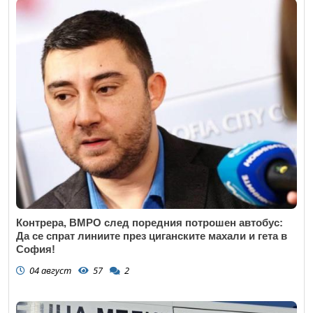
Контрера, ВМРО след поредния потрошен автобус:
Да се спрат линиите през циганските махали и гета в
София!
04 август
57
2