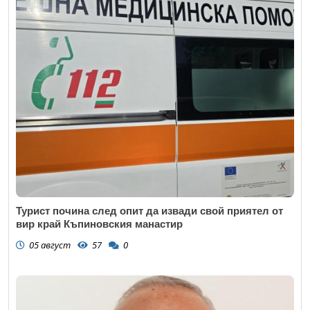
Турист почина след опит да извади свой приятел от
вир край Къпиновския манастир
05 август
57
0