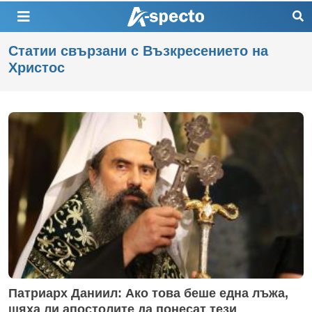
Статии свързани с Възкресението на
Христос
Патриарх Даниил: Ако това беше една лъжа,
щяха ли апостолите да понесат тези