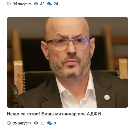
06 август
82
24
Нещо се готви! Бивш митничар пое АДФИ
06 август
75
0