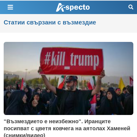
Статии свързани с възмездие
"Възмездието е неизбежно". Иранците
посипват с цветя ковчега на аятолах Хаменей
(снимки/видео)