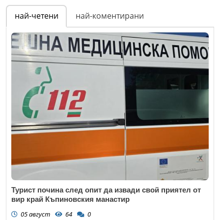
най-четени
най-коментирани
Турист почина след опит да извади свой приятел от
вир край Къпиновския манастир
05 август
64
0