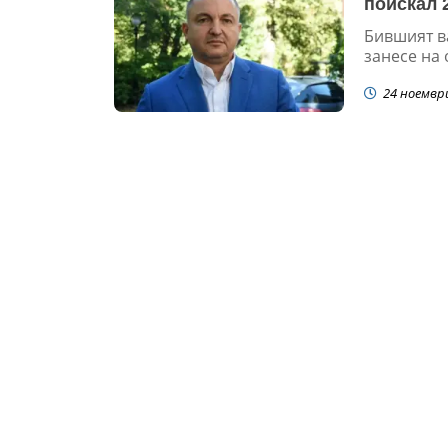
поискал 
Бившият ва
занесе на
24 ноемвр