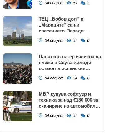
04 август
57
2
махали и гета в София!
ТЕЦ „Бобов дол“ и
„Мариците“ са ни
спасението. Заради
нивото на Дунав АЕЦ
04 август
54
0
Козлодуй може да спре
Палатков лагер изникна на
плажа в Сеута, хиляди
остават в испанския
ексклав (снимки)
04 август
54
0
МВР купува софтуер и
техника за над €180 000 за
сканиране на автомобили
и VIN номера
04 август
54
0