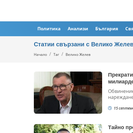
Политика
Анализи
България
Св
Статии свързани с Велико Желе
Начало
Таг
Велико Желев
Прекрати
милиарде
Обвинение
нареждане
15 септем
Тайно пр