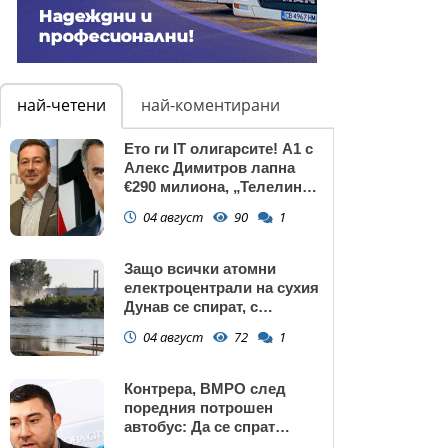
най-четени
най-коментирани
Ето ги IT олигарсите! А1 с
Алекс Димитров лапна
€290 милиона, „Телелинк”
на Любомир Минчев – 440
04 август
90
1
млн. евро БЕЗ
КОНКУРЕНЦИЯ
Защо всички атомни
електроцентрали на сухия
Дунав се спират, с
изключение АЕЦ
04 август
72
1
"Козлодуй"?
Контрера, ВМРО след
поредния потрошен
автобус: Да се спрат
линиите през циганските