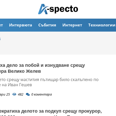
ят
Интервюта
Събития
Интернет
Техниологии
в
ха дело за побой и изнудване срещу
ра Велико Желев
то срещу мастития пътищар било скалъпено по
 на Иван Гешев
ври 25
482
0
коментара
екратиха делото за подкуп срещу прокурор,