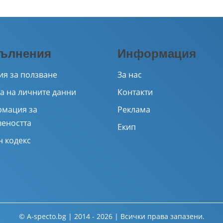
ълнения
Информация
ия за ползване
За нас
а на личните данни
Контакти
мация за
Реклама
веността
Екип
н кодекс
© A-specto.bg | 2014 - 2026 | Всички права запазени.