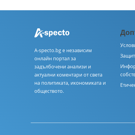
Доп
Услов
A-specto.bg е независим
Защит
онлайн портал за
Инфор
задълбочени анализи и
собст
актуални коментари от света
на политиката, икономиката и
Етиче
обществото.