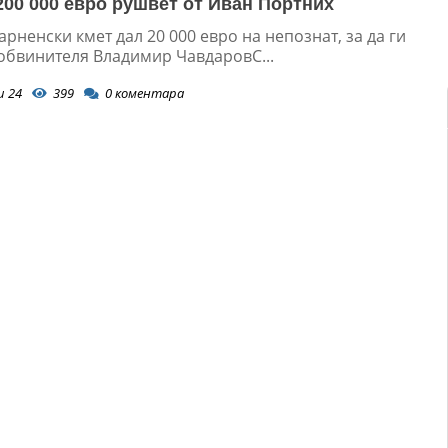
200 000 евро рушвет от Иван Портних
рненски кмет дал 20 000 евро на непознат, за да ги
 обвинителя Владимир ЧавдаровС...
и 24
399
0
коментара