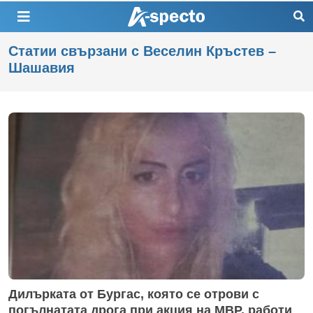
Статии свързани с Веселин Кръстев –
Шашавия
Дилърката от Бургас, която се отрови с
погълнатата дрога при акция на МВР, работи