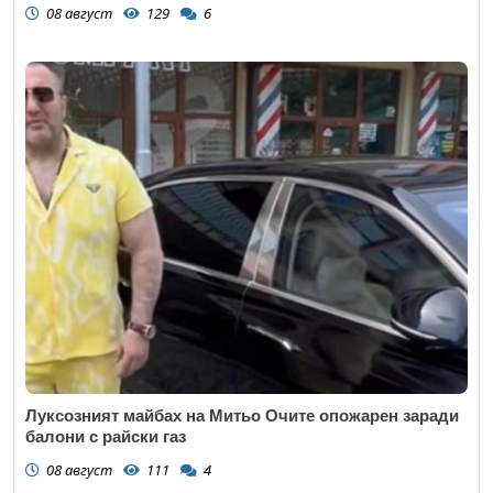
08 август
129
6
Луксозният майбах на Митьо Очите опожарен заради
балони с райски газ
08 август
111
4