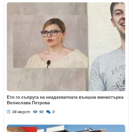
Ето го съпруга на неадекватната външна министърка
Велислава Петрова
08 август
90
0