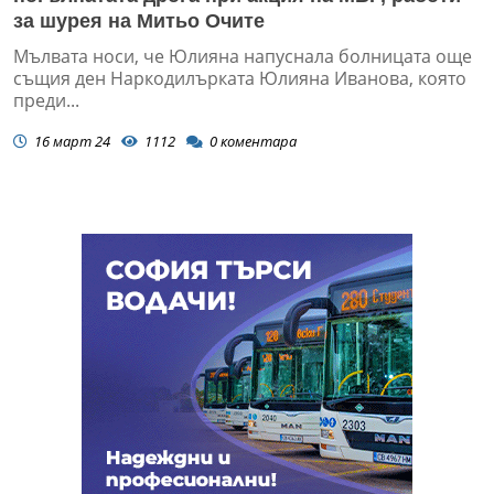
за шурея на Митьо Очите
Мълвата носи, че Юлияна напуснала болницата още
същия ден Наркодилърката Юлияна Иванова, която
преди...
16 март 24
1112
0
коментара