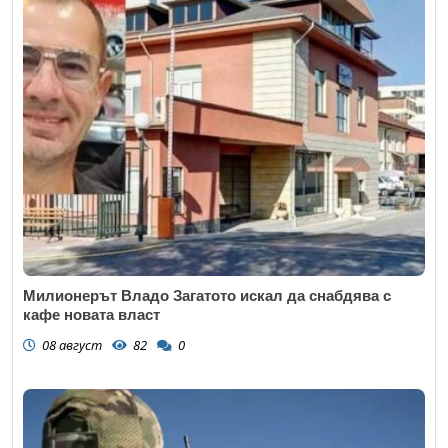
Милионерът Владо Загатото искал да снабдява с
кафе новата власт
08 август
82
0