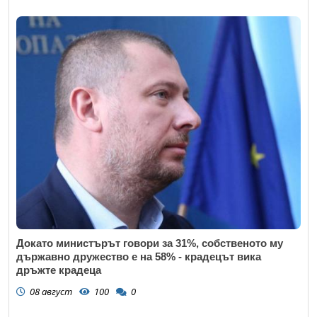
Докато министърът говори за 31%, собственото му
държавно дружество е на 58% - крадецът вика
дръжте крадеца
08 август
100
0