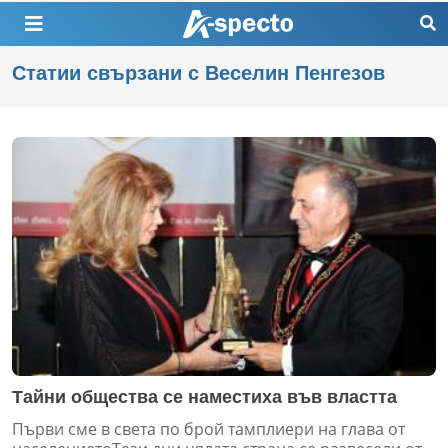
Статии свързани с Веселин Пенгезов
Тайни общества се наместиха във властта
Първи сме в света по брой тамплиери на глава от