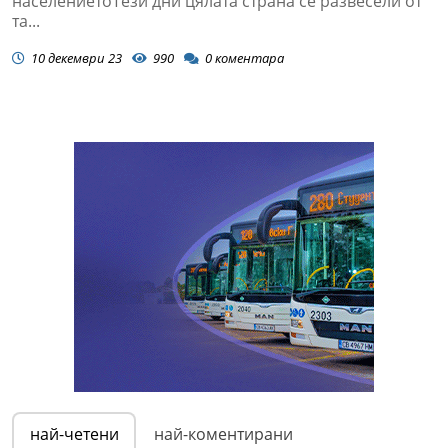
населениетоТези дни цялата страна се развесели от
та...
10 декември 23
990
0
коментара
най-четени
най-коментирани