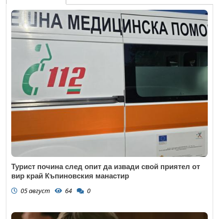
Турист почина след опит да извади свой приятел от
вир край Къпиновския манастир
05 август
64
0