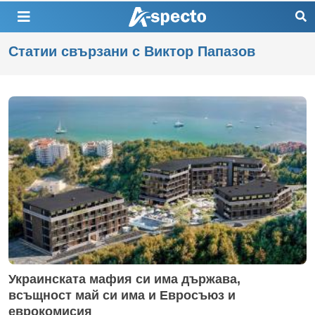
Статии свързани с Виктор Папазов
Украинската мафия си има държава,
всъщност май си има и Евросъюз и
еврокомисия