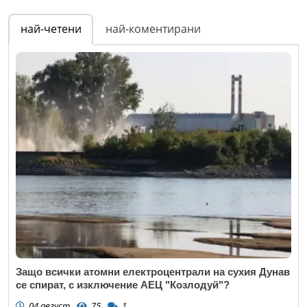
най-четени
най-коментирани
Защо всички атомни електроцентрали на сухия Дунав
се спират, с изключение АЕЦ "Козлодуй"?
04 август
75
1