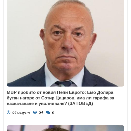
МВР пробито от новия Пепи Еврото: Емо Долара
бутан нагоре от Сотир Цацаров, има ли тарифа за
назначаване и уволняване? (ЗАПОВЕД)
04 август
54
0