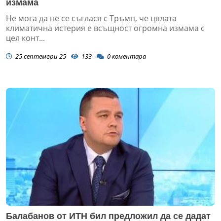
измама
Не мога да не се съглася с Тръмп, че цялата
климатична истерия е всъщност огромна измама с
цел конт...
25 септември 25
133
0
коментара
Балабанов от ИТН бил предложил да се дадат