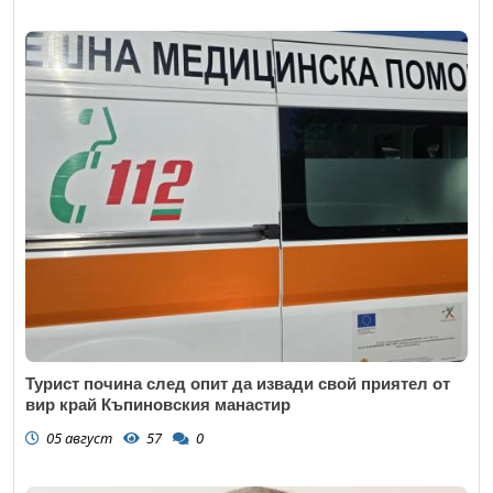
Турист почина след опит да извади свой приятел от
вир край Къпиновския манастир
05 август
57
0