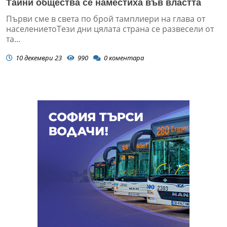
Тайни общества се наместиха във властта
Първи сме в света по брой тамплиери на глава от
населениетоТези дни цялата страна се развесели от
та...
10 декември 23
990
0
коментара