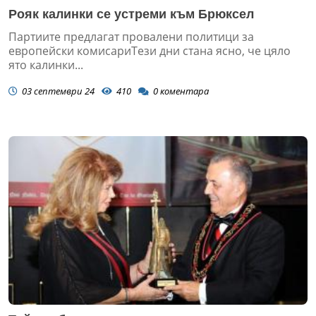
Рояк калинки се устреми към Брюксел
Партиите предлагат провалени политици за
европейски комисариТези дни стана ясно, че цяло
ято калинки...
03 септември 24
410
0
коментара