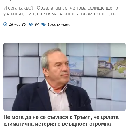
И сега какво?! Обзалагам се, че това селище ще го
узаконят, нищо че няма законова възможност, н...
28 май 26
97
1
коментара
Не мога да не се съглася с Тръмп, че цялата
климатична истерия е всъщност огромна