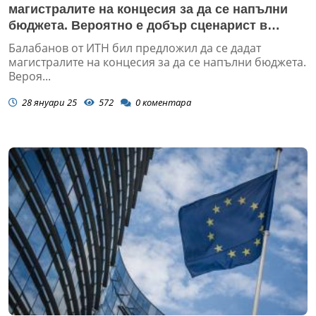
магистралите на концесия за да се напълни
бюджета. Вероятно е добър сценарист в
шоуто на Слави, но е нулев икономист
Балабанов от ИТН бил предложил да се дадат
магистралите на концесия за да се напълни бюджета.
Вероя...
28 януари 25
572
0
коментара