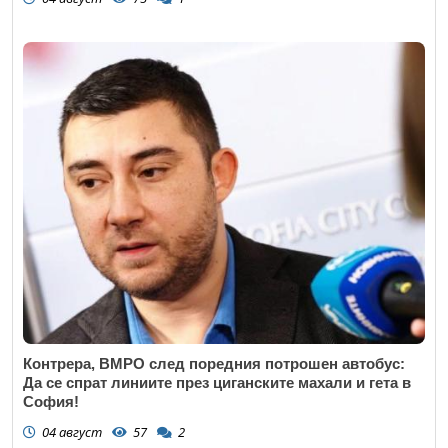
Контрера, ВМРО след поредния потрошен автобус:
Да се спрат линиите през циганските махали и гета в
София!
04 август
57
2