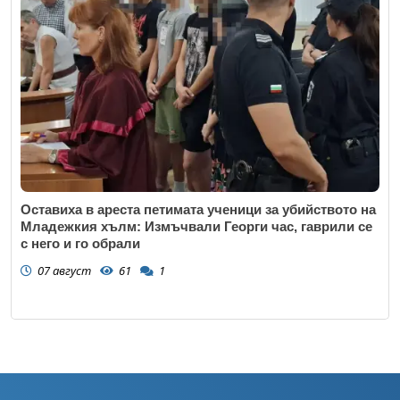
Оставиха в ареста петимата ученици за убийството на
Младежкия хълм: Измъчвали Георги час, гаврили се
с него и го обрали
07 август
61
1