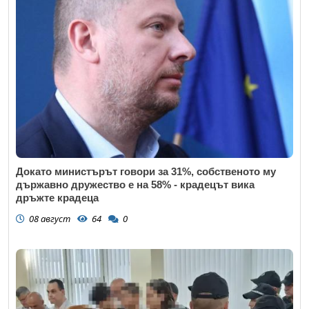
Докато министърът говори за 31%, собственото му
държавно дружество е на 58% - крадецът вика
дръжте крадеца
08 август
64
0