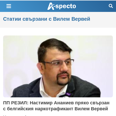
Статии свързани с Вилем Вервей
ПП РЕЗИЛ: Настимир Ананиев пряко свързан
с белгийския наркотрафикант Вилем Вервей