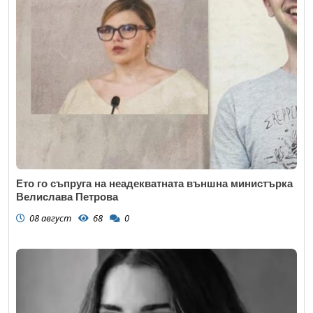
Ето го съпруга на неадекватната външна министърка
Велислава Петрова
08 август
68
0