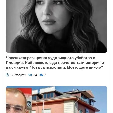
Човешката реакция за чудовищното убийство в
Пловдив: Най-лесното е да прочетем тази история и
да си кажем "Това са психопати. Моето дете никога"
08 август
64
1