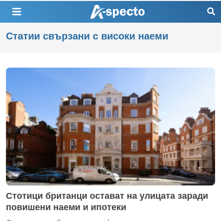
Статии свързани с високи наеми
Стотици британци остават на улицата заради
повишени наеми и ипотеки