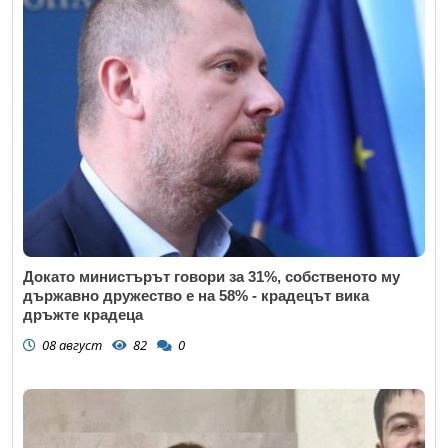
Докато министърът говори за 31%, собственото му
държавно дружество е на 58% - крадецът вика
дръжте крадеца
08 август
82
0