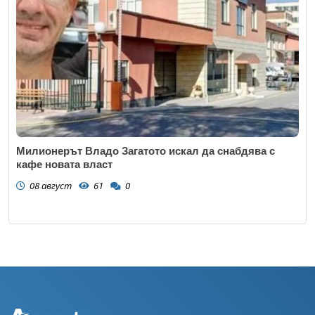
Милионерът Владо Загатото искал да снабдява с
кафе новата власт
08 август
61
0