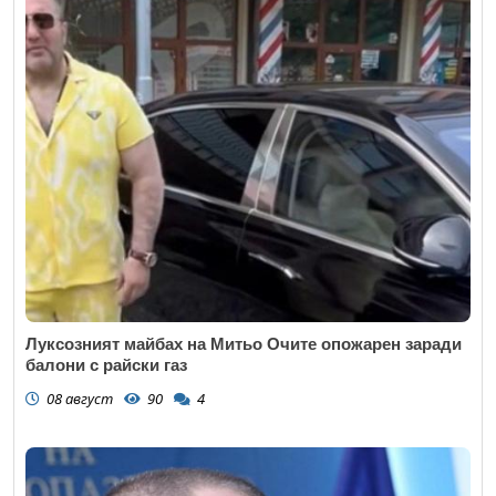
Луксозният майбах на Митьо Очите опожарен заради
балони с райски газ
08 август
90
4