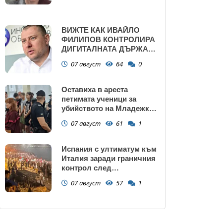
ВИЖТЕ КАК ИВАЙЛО
ФИЛИПОВ КОНТРОЛИРА
ДИГИТАЛНАТА ДЪРЖАВА
ЗАД ГЪРБА НА
07 август
64
0
ПРАВИТЕЛСТВОТО?
(РАЗСЛЕДВАНЕ)
Оставиха в ареста
петимата ученици за
убийството на Младежкия
хълм: Измъчвали Георги
07 август
61
1
час, гаврили се с него и го
обрали
Испания с ултиматум към
Италия заради граничния
контрол след
нашествието в Сеута
07 август
57
1