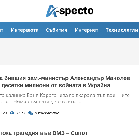
ят
Интервюта
Събития
Интернет
Техниологии
а бившия зам.-министър Александър Манолев
 десетки милиони от войната в Украйна
та калинка Ваня Караганева го вкарала във военните
опот Няма съмнение, че войнат...
и 24
1177
0
коментара
тока трагедия във ВМЗ – Сопот