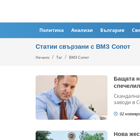
Политика
Анализи
България
Св
Статии свързани с ВМЗ Сопот
Начало
Таг
ВМЗ Сопот
Бащата н
спечелил
Скандална
заводи в С
02 ноемвр
Нова жес