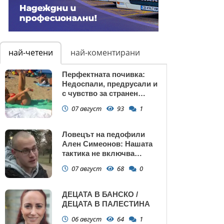
най-четени
най-коментирани
Перфектната почивка:
Недоспали, предрусали и
с чувство за странен
сърбеж
07 август
93
1
Ловецът на педофили
Ален Симеонов: Нашата
тактика не включва
убийства
07 август
68
0
ДЕЦАТА В БАНСКО /
ДЕЦАТА В ПАЛЕСТИНА
06 август
64
1