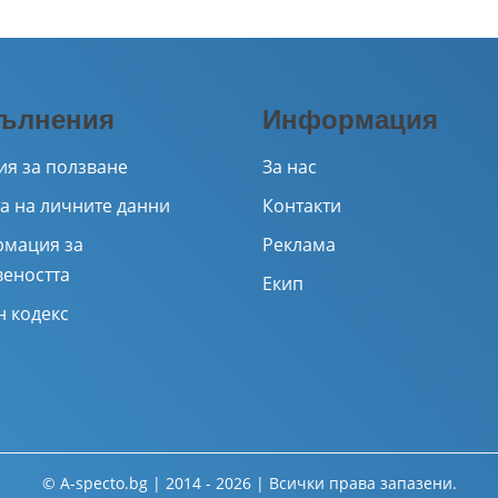
ълнения
Информация
ия за ползване
За нас
а на личните данни
Контакти
мация за
Реклама
веността
Екип
н кодекс
© A-specto.bg | 2014 - 2026 | Всички права запазени.