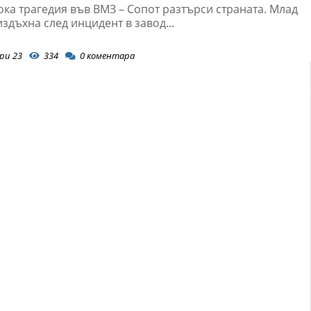
ка трагедия във ВМЗ – Сопот разтърси страната. Млад
здъхна след инцидент в завод...
ри 23
334
0
коментара