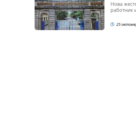
Нова жесто
работник и
25 октомв