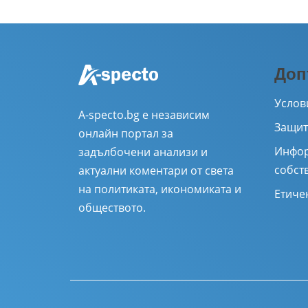
Доп
Услов
A-specto.bg е независим
Защит
онлайн портал за
Инфор
задълбочени анализи и
собст
актуални коментари от света
на политиката, икономиката и
Етиче
обществото.