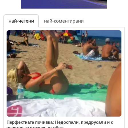
най-четени
най-коментирани
Перфектната почивка: Недоспали, предрусали и с
чувство за странен сърбеж