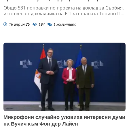
Общо 531 поправки по проекта на доклад за Сърбия,
изготвен от докладчика на ЕП за страната Тонино П...
16 април 26
194
1
коментара
Микрофони случайно уловиха интересни думи
на Вучич към Фон дер Лайен