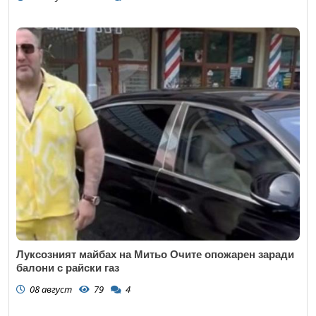
Луксозният майбах на Митьо Очите опожарен заради
балони с райски газ
08 август
79
4