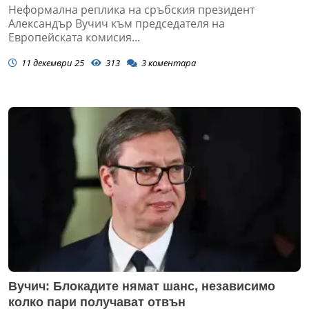
Неформална реплика на сръбския президент
Александър Вучич към председателя на
Европейската комисия...
11 декември 25
313
3
коментара
Вучич: Блокадите нямат шанс, независимо
колко пари получават отвън