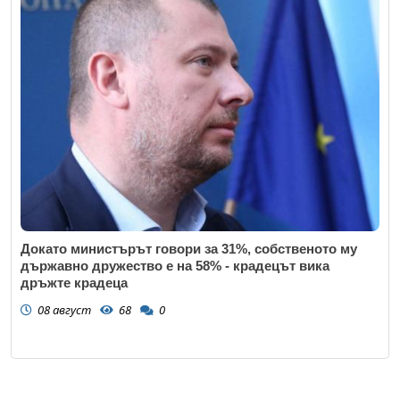
Докато министърът говори за 31%, собственото му
държавно дружество е на 58% - крадецът вика
дръжте крадеца
08 август
68
0