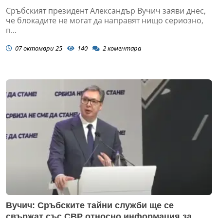
Сръбският президент Александър Вучич заяви днес,
че блокадите не могат да направят нищо сериозно,
п...
07 октомври 25
140
2
коментара
Вучич: Сръбските тайни служби ще се
свържат със СВР относно информация за