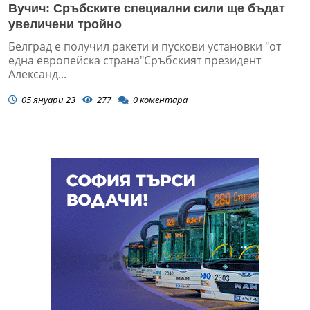
Вучич: Сръбските специални сили ще бъдат
увеличени тройно
Белград е получил ракети и пускови установки "от
една европейска страна"Сръбският президент
Александ...
05 януари 23
277
0
коментара