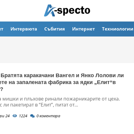
ят
Интервюта
Събития
Интернет
Техниологии
 Братята каракачани Вангел и Янко Лолови ли
ете на запалената фабрика за ядки „Елит“в
т?
а мишки и плъхове ринали пожарникарите от цеха.
 ли пакетират в “Елит”, питат от...
ри 24
1224
0
коментара