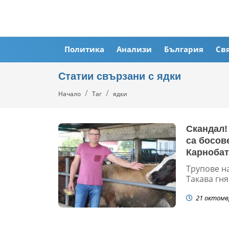
Политика
Анализи
България
Св
Статии свързани с ядки
Начало
Таг
ядки
Скандал!
са босов
Карноба
Трупове н
Такава гняс
21 октомв