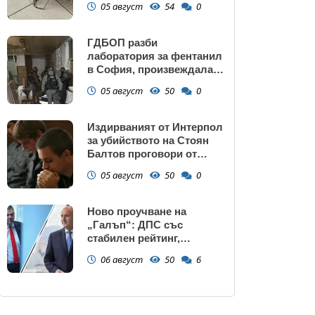
05 август
54
0
ГДБОП разби
лаборатория за фентанил
в София, произвеждала
до 10 кг на ден за страната
05 август
50
0
(снимки)
Издирваният от Интерпол
за убийството на Стоян
Балтов проговори от
Южна Африка
05 август
50
0
Ново проучване на
„Галъп“: ДПС със
стабилен рейтинг,
подкрепата към Радев се
06 август
50
6
запазва