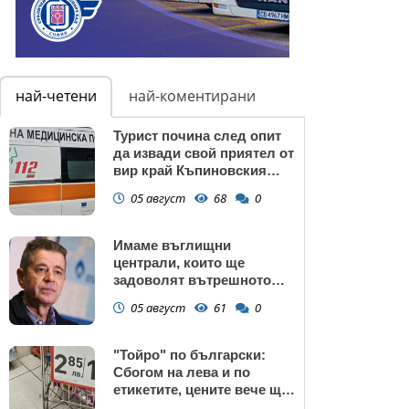
най-четени
най-коментирани
Турист почина след опит
да извади свой приятел от
вир край Къпиновския
манастир
05 август
68
0
Имаме въглищни
централи, които ще
задоволят вътрешното
потребление на ток
05 август
61
0
"Тойро" по български:
Сбогом на лева и по
етикетите, цените вече ще
са само в евро