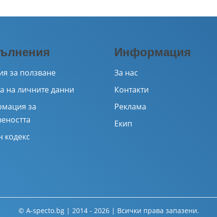
ълнения
Информация
ия за ползване
За нас
а на личните данни
Контакти
мация за
Реклама
веността
Екип
н кодекс
© A-specto.bg | 2014 - 2026 | Всички права запазени.