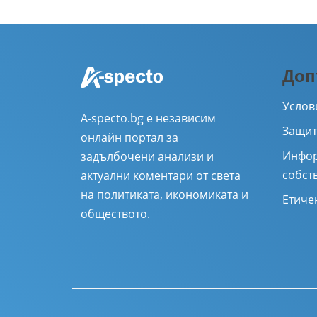
Доп
Услов
A-specto.bg е независим
Защит
онлайн портал за
Инфор
задълбочени анализи и
собст
актуални коментари от света
на политиката, икономиката и
Етиче
обществото.