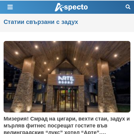
Статии свързани с задух
Мизерия! Смрад на цигари, вехти стаи, задух и
мърляв фитнес посрещат гостите във
велинградския “лукс” хотел “Арте”,