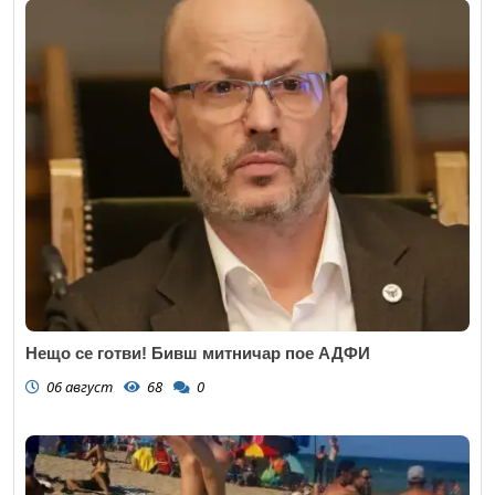
Нещо се готви! Бивш митничар пое АДФИ
06 август
68
0