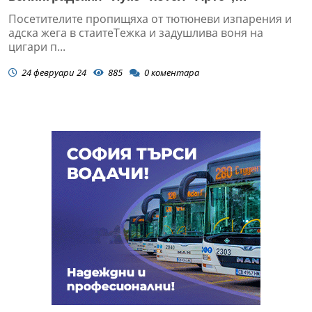
собственост на милионера Христо Томов.
Посетителите пропищяха от тютюневи изпарения и
Синковецът му нашмъркан блъска полицейска
адска жега в стаитеТежка и задушлива воня на
кол...
цигари п...
24 февруари 24
885
0
коментара