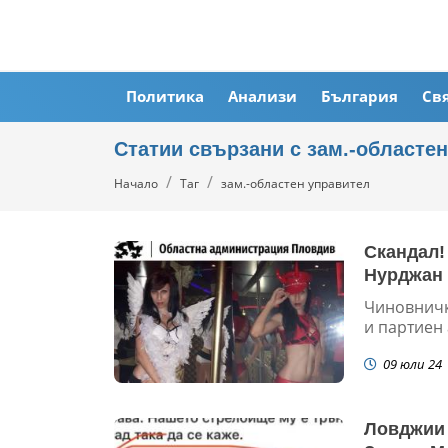
Политика
Анализи
България
Св
Статии свързани с зам.-областе
Начало
Таг
зам.-областен управител
Скандал!
Нурджан 
Чиновничк
и партиен
09 юли 24
Ловджии 