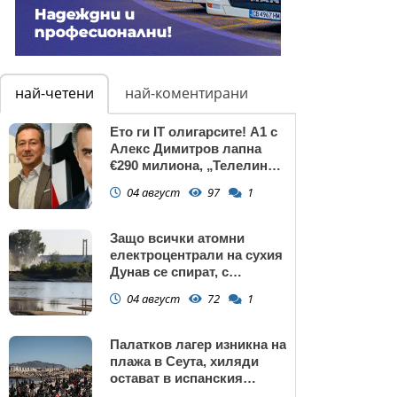
най-четени
най-коментирани
Ето ги IT олигарсите! А1 с
Алекс Димитров лапна
€290 милиона, „Телелинк”
на Любомир Минчев – 440
04 август
97
1
млн. евро БЕЗ
КОНКУРЕНЦИЯ
Защо всички атомни
електроцентрали на сухия
Дунав се спират, с
изключение АЕЦ
04 август
72
1
"Козлодуй"?
Палатков лагер изникна на
плажа в Сеута, хиляди
остават в испанския
ексклав (снимки)