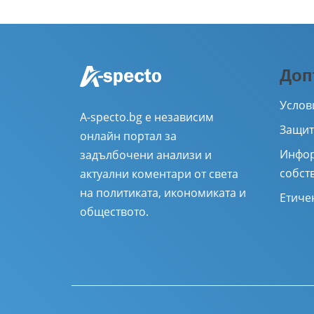
Доп
Услов
A-specto.bg е независим
Защит
онлайн портал за
Инфор
задълбочени анализи и
собст
актуални коментари от света
на политиката, икономиката и
Етиче
обществото.