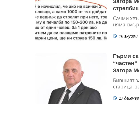
Загора М
стрелбищ
общинска
Сачми хвъ
няма смърт
10 януари 
Гърми ск
“частен”
Загора М
земя на ц
Бившият з
старица, з
27 декемвр