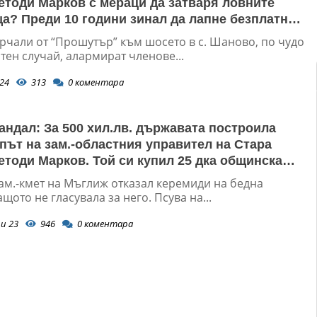
етоди Марков с мераци да затваря ловните
а? Преди 10 години зинал да лапне безплатна
 нива край Мъглиж
рчали от “Прошутър” към шосето в с. Шаново, по чудо
ен случай, алармират членове...
24
313
0
коментара
андал: За 500 хил.лв. държавата построила
 път на зам.-областния управител на Стара
етоди Марков. Той си купил 25 дка общинска
ената на iPhone 15
ам.-кмет на Мъглиж отказал керемиди на бедна
ащото не гласувала за него. Псува на...
и 23
946
0
коментара