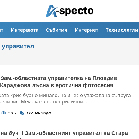
ят
Интервюта
Събития
Интернет
Техниологии
н управител
 Зам.-областната управителка на Пловдив
Караджова лъсна в еротична фотосесия
ата крие бурно минало, но днес е уважавана съпруга
 активистМеко казано неприлични...
1209
1
коментара
на бунт! Зам.-областният управител на Стара