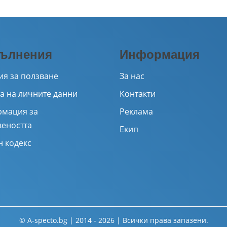
ълнения
Информация
ия за ползване
За нас
а на личните данни
Контакти
мация за
Реклама
веността
Екип
н кодекс
© A-specto.bg | 2014 - 2026 | Всички права запазени.