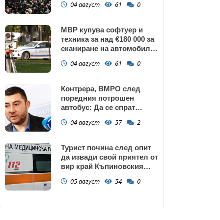
04 август
61
0
МВР купува софтуер и
техника за над €180 000 за
сканиране на автомобили
и VIN номера
04 август
61
0
Контрера, ВМРО след
поредния потрошен
автобус: Да се спрат
линиите през циганските
04 август
57
2
махали и гета в София!
Турист почина след опит
да извади свой приятел от
вир край Къпиновския
манастир
05 август
54
0