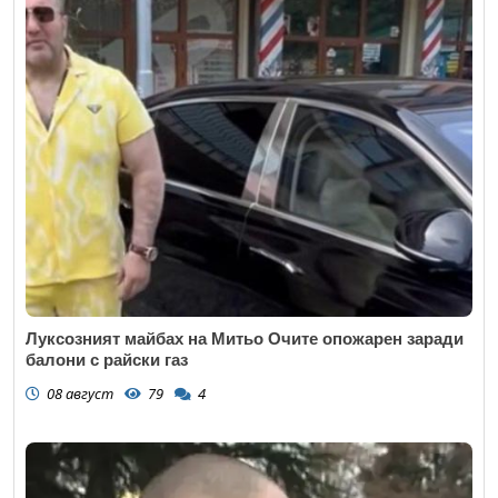
Луксозният майбах на Митьо Очите опожарен заради
балони с райски газ
08 август
79
4