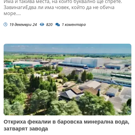
Има и такива места, на които буквално ще спрете.
ЗавинагиЕдва ли има човек, който да не обича
море....
19 декември 24
820
1
коментара
Откриха фекалии в баровска минерална вода,
затварят завода