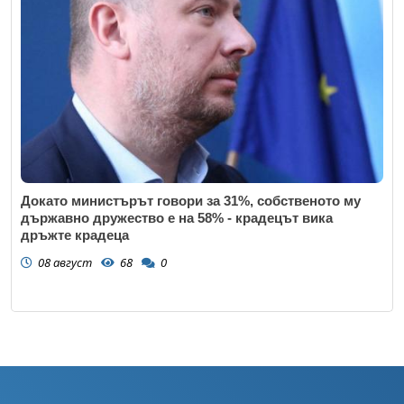
Докато министърът говори за 31%, собственото му
държавно дружество е на 58% - крадецът вика
дръжте крадеца
08 август
68
0