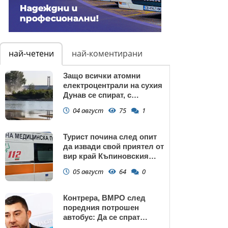
най-четени
най-коментирани
Защо всички атомни
електроцентрали на сухия
Дунав се спират, с
изключение АЕЦ
04 август
75
1
"Козлодуй"?
Турист почина след опит
да извади свой приятел от
вир край Къпиновския
манастир
05 август
64
0
Контрера, ВМРО след
поредния потрошен
автобус: Да се спрат
линиите през циганските