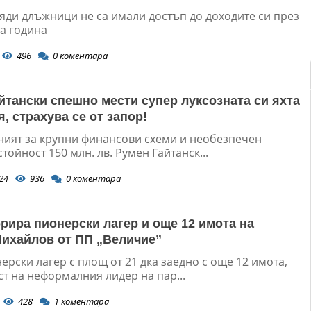
ляди длъжници не са имали достъп до доходите си през
а година
496
0
коментара
йтански спешно мести супер луксозната си яхта
, страхува се от запор!
ният за крупни финансови схеми и необезпечен
стойност 150 млн. лв. Румен Гайтанск...
24
936
0
коментара
рира пионерски лагер и още 12 имота на
ихайлов от ПП „Величие”
рски лагер с площ от 21 дка заедно с още 12 имота,
т на неформалния лидер на пар...
428
1
коментара