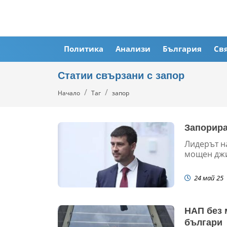
Политика
Анализи
България
Св
Статии свързани с запор
Начало
Таг
запор
Запорира
Лидерът н
мощен джи
24 май 25
НАП без 
българи