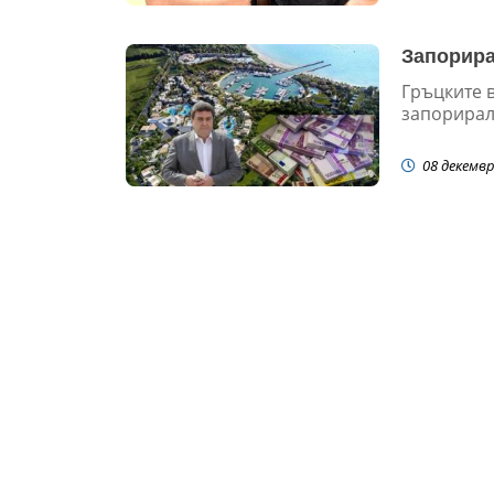
Запорира
Гръцките в
запорирал
08 декемвр