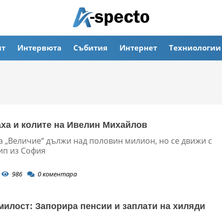
ят
Интервюта
Събития
Интернет
Техниологии
ха и колите на Ивелин Михайлов
а „Величие“ дължи над половин милион, но се движи с
п из София
986
0
коментара
милост: Запорира пенсии и заплати на хиляди