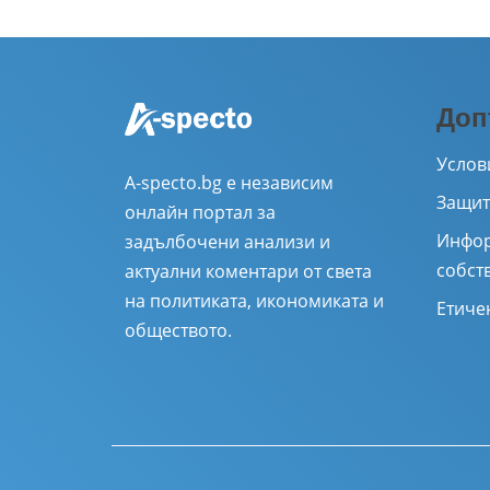
Доп
Услов
A-specto.bg е независим
Защит
онлайн портал за
Инфор
задълбочени анализи и
собст
актуални коментари от света
на политиката, икономиката и
Етиче
обществото.