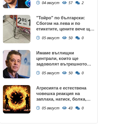
04 август
57
2
махали и гета в София!
"Тойро" по български:
Сбогом на лева и по
етикетите, цените вече ще
са само в евро
05 август
50
0
Имаме въглищни
централи, които ще
задоволят вътрешното
потребление на ток
05 август
50
0
Агресията е естествена
човешка реакция на
заплаха, натиск, болка,
унижение, нарушаване на
05 август
43
0
граници или пречка за
постигане на важна цел