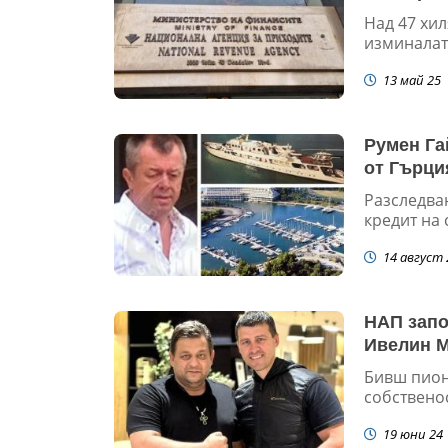
Над 47 хи
изминалат
13 май 25
Румен Га
от Гърция
Разследва
кредит на 
14 август 
НАП запо
Ивелин М
Бивш пионе
собственос
19 юни 24