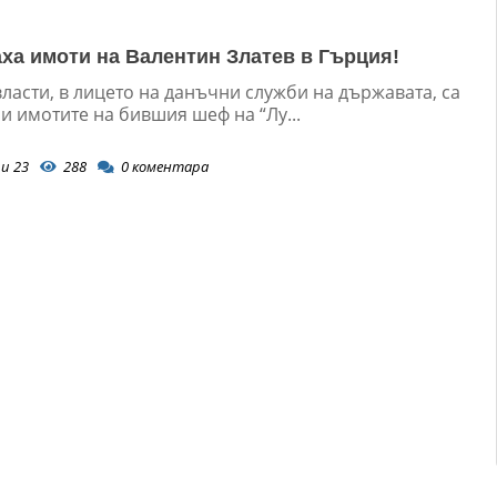
ха имоти на Валентин Златев в Гърция!
ласти, в лицето на данъчни служби на държавата, са
и имотите на бившия шеф на “Лу...
и 23
288
0
коментара