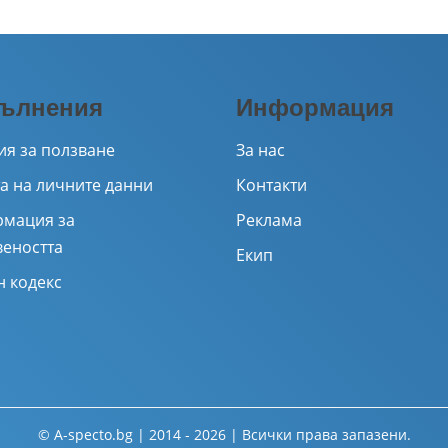
ълнения
Информация
ия за ползване
За нас
а на личните данни
Контакти
мация за
Реклама
веността
Екип
н кодекс
© A-specto.bg | 2014 - 2026 | Всички права запазени.