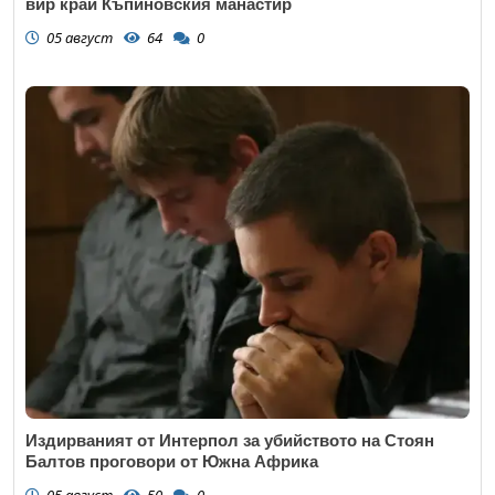
вир край Къпиновския манастир
05 август
64
0
Издирваният от Интерпол за убийството на Стоян
Балтов проговори от Южна Африка