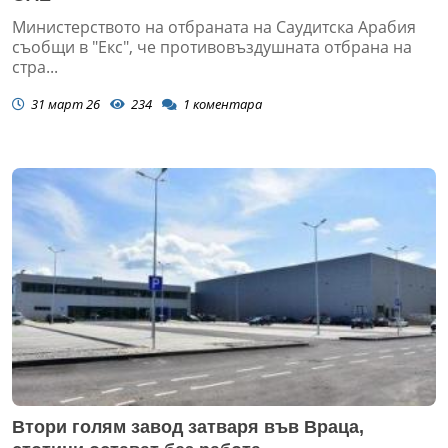
Министерството на отбраната на Саудитска Арабия
съобщи в "Екс", че противовъздушната отбрана на
стра...
31 март 26
234
1
коментара
Втори голям завод затваря във Враца,