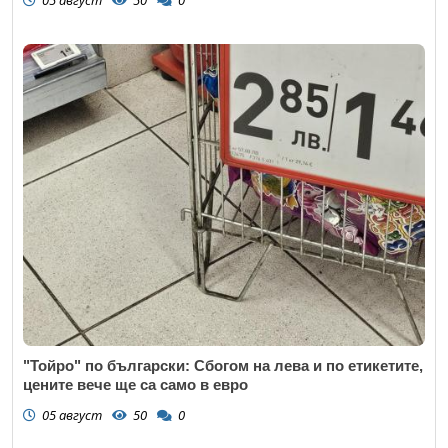
05 август
50
0
"Тойро" по български: Сбогом на лева и по етикетите,
цените вече ще са само в евро
05 август
50
0