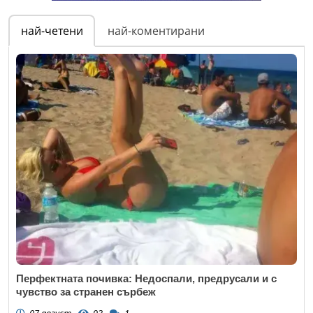
най-четени
най-коментирани
Перфектната почивка: Недоспали, предрусали и с
чувство за странен сърбеж
07 август
93
1