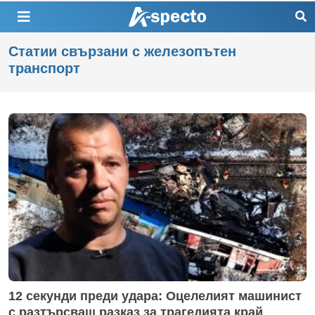
Статии свързани с железопътен
транспорт
12 секунди преди удара: Оцелелият машинист
с разтърсващ разказ за трагедията край