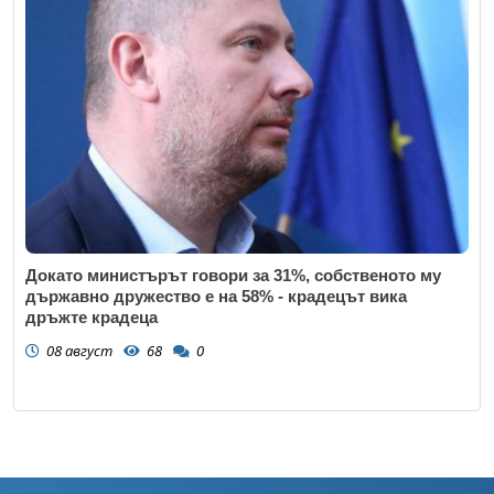
Докато министърът говори за 31%, собственото му
държавно дружество е на 58% - крадецът вика
дръжте крадеца
08 август
68
0