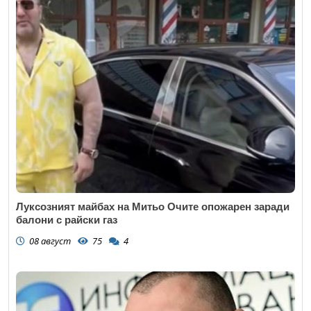
Луксозният майбах на Митьо Очите опожарен заради
балони с райски газ
08 август
75
4