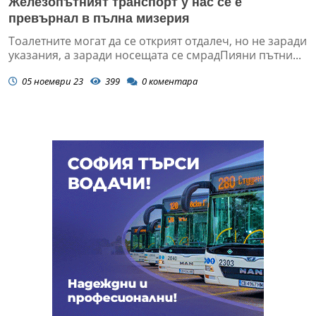
Железопътният транспорт у нас се е
превърнал в пълна мизерия
Тоалетните могат да се открият отдалеч, но не заради
указания, а заради носещата се смрадПияни пътни...
05 ноември 23
399
0
коментара