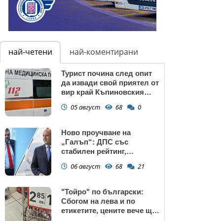
най-четени
най-коментирани
Турист почина след опит
да извади свой приятел от
вир край Къпиновския
манастир
05 август
68
0
Ново проучване на
„Галъп“: ДПС със
стабилен рейтинг,
подкрепата към Радев се
06 август
68
21
запазва
"Тойро" по български:
Сбогом на лева и по
етикетите, цените вече ще
са само в евро