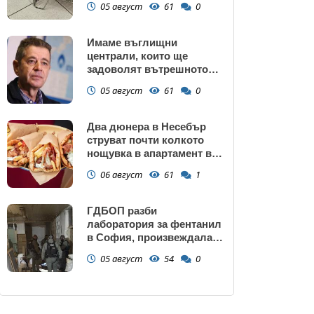
05 август
61
0
Имаме въглищни
централи, които ще
задоволят вътрешното
потребление на ток
05 август
61
0
Два дюнера в Несебър
струват почти колкото
нощувка в апартамент в
Поморие
06 август
61
1
ГДБОП разби
лаборатория за фентанил
в София, произвеждала
до 10 кг на ден за страната
05 август
54
0
(снимки)