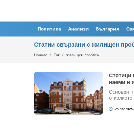
Политика
Анализи
България
Св
Статии свързани с жилищен про
Начало
Таг
жилищен проблем
Стотици 
наеми и 
Основен п
отколкото 
25 септем