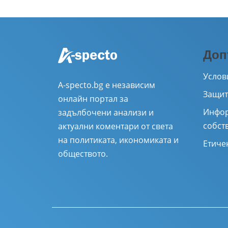
Доп
Услов
A-specto.bg е независим
Защит
онлайн портал за
Инфор
задълбочени анализи и
собст
актуални коментари от света
на политиката, икономиката и
Етиче
обществото.