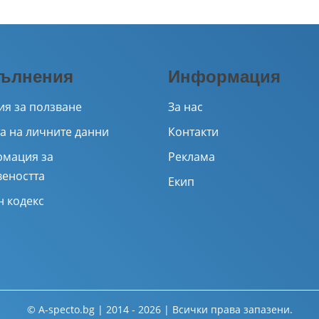
ълнения
Информация
ия за ползване
За нас
а на личните данни
Контакти
мация за
Реклама
веността
Екип
н кодекс
© A-specto.bg | 2014 - 2026 | Всички права запазени.