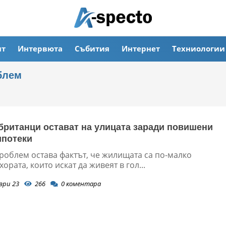
ят
Интервюта
Събития
Интернет
Техниологии
блем
британци остават на улицата заради повишени
ипотеки
роблем остава фактът, че жилищата са по-малко
хората, които искат да живеят в гол...
ври 23
266
0
коментара