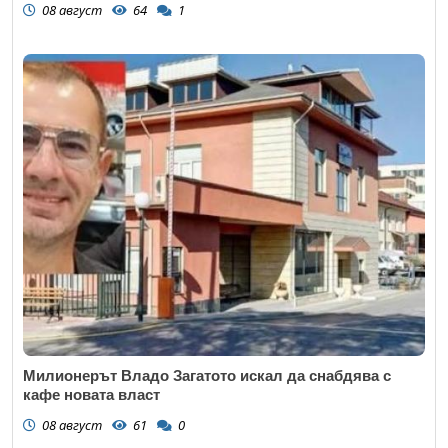
08 август
64
1
Милионерът Владо Загатото искал да снабдява с
кафе новата власт
08 август
61
0