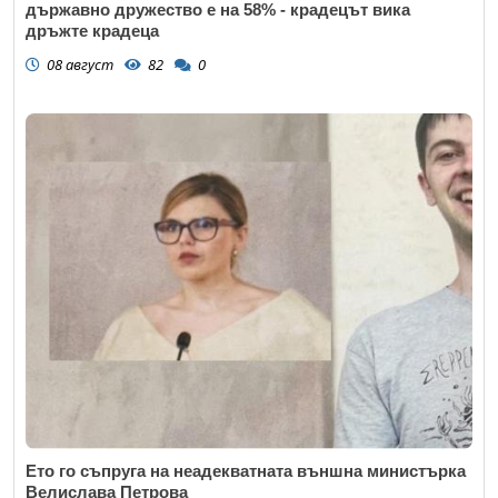
държавно дружество е на 58% - крадецът вика
дръжте крадеца
08 август
82
0
Ето го съпруга на неадекватната външна министърка
Велислава Петрова