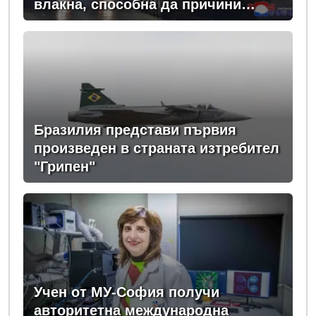
влакна, способна да причини
мащабно прекъсвания на
електрозахранването
Бразилия представи първия
произведен в страната изтребител
"Грипен"
Учен от МУ-София получи
авторитетна международна