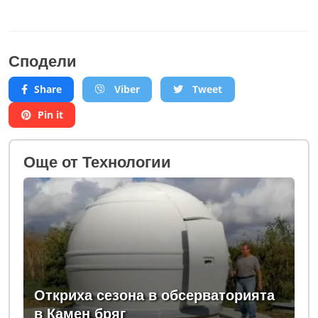
Сподели
Share
Viber
Tweet
Pin it
Oще от Технологии
Откриха сезона в обсерваторията
в Камен бряг