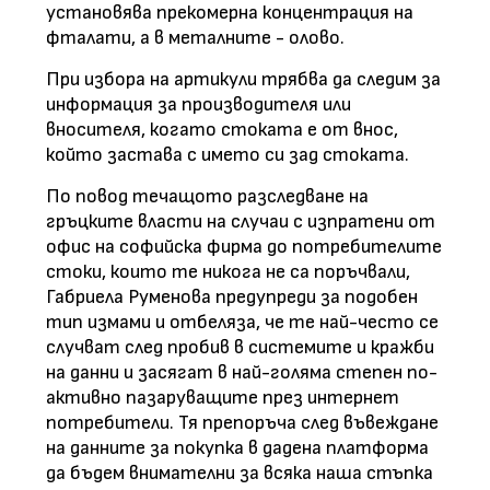
установява прекомерна концентрация на
фталати, а в металните - олово.
При избора на артикули трябва да следим за
информация за производителя или
вносителя, когато стоката е от внос,
който застава с името си зад стоката.
По повод течащото разследване на
гръцките власти на случаи с изпратени от
офис на софийска фирма до потребителите
стоки, които те никога не са поръчвали,
Габриела Руменова предупреди за подобен
тип измами и отбеляза, че те най-често се
случват след пробив в системите и кражби
на данни и засягат в най-голяма степен по-
активно пазаруващите през интернет
потребители. Тя препоръча след въвеждане
на данните за покупка в дадена платформа
да бъдем внимателни за всяка наша стъпка