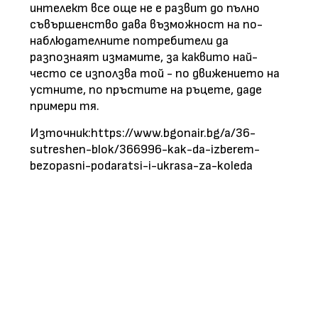
интелект все още не е развит до пълно
съвършенство дава възможност на по-
наблюдателните потребители да
разпознаят измамите, за каквито най-
често се използва той - по движението на
устните, по пръстите на ръцете, даде
примери тя.
Източник:https://www.bgonair.bg/a/36-
sutreshen-blok/366996-kak-da-izberem-
bezopasni-podaratsi-i-ukrasa-za-koleda