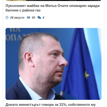
Луксозният майбах на Митьо Очите опожарен заради
балони с райски газ
08 август
90
4
Докато министърът говори за 31%, собственото му