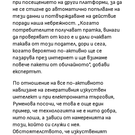
при посещението на други платформи, за да
не се стигне до автоматично попълване на
тези данни и потвърждаване на действие
поради наша небрежност. „Когато
потребителите получават пратка, винаги
да проверяват от кого е и дали очакват
такава от този подател, дори и сега,
когато вероятно по-активно ще се
пазарува през интернет и ще взимаме
повече пакети от обичайното", добави
експертът.
По отношение на все по-активното
навлизане на генеративния изкуствен
интелект и при електронната търговия,
Руменова посочи, че това е още един
пример, че технологията не е нито добра,
нито лоша, а зависи от намеренията на
този, който си служи с нея.
Обстоятелството, че изкуственият