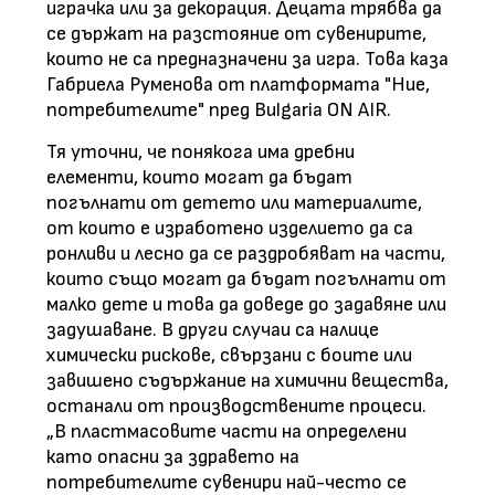
играчка или за декорация. Децата трябва да
се държат на разстояние от сувенирите,
които не са предназначени за игра. Това каза
Габриела Руменова от платформата "Ние,
потребителите" пред Bulgaria ON AIR.
Тя уточни, че понякога има дребни
елементи, които могат да бъдат
погълнати от детето или материалите,
от които е изработено изделието да са
ронливи и лесно да се раздробяват на части,
които също могат да бъдат погълнати от
малко дете и това да доведе до задавяне или
задушаване. В други случаи са налице
химически рискове, свързани с боите или
завишено съдържание на химични вещества,
останали от производствените процеси.
„В пластмасовите части на определени
като опасни за здравето на
потребителите сувенири най-често се