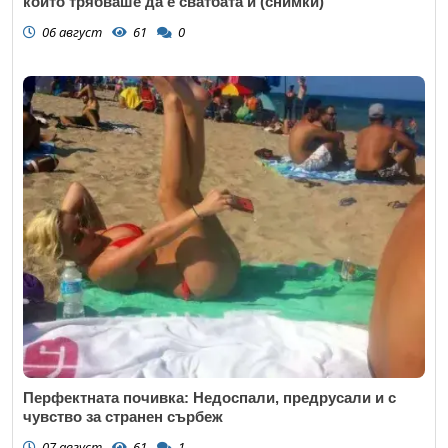
който трябваше да е сватбата ѝ (снимки)
06 август
61
0
Перфектната почивка: Недоспали, предрусали и с
чувство за странен сърбеж
07 август
61
1