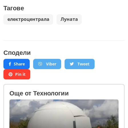
Тагове
електроцентрала
Луната
Сподели
Share
Viber
Tweet
Pin it
Oще от Технологии