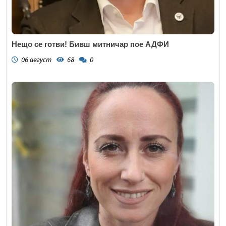
Нещо се готви! Бивш митничар пое АДФИ
06 август
68
0