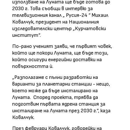
използване на Луната ще бъде готова до
2030 г. Това съобщи в интервю за
телевизионния канал „ Русия-24 “ Михаил
Ковалчук, президент на Националния
изследователски център „Курчатовски
институт“.
По-рано ученият заяви, че първият човек,
който ще покори Луната, ще бъде този,
който осигури енергийни доставки на
повърхността ѝ.
„Разполагаме с пълни разработки на
варианти за планетарни станции - нещо,
което може да бъде инсталирано на
Луната. Според проекта, трябва да
подготвим първата ядрена станция за
инсталиране на Луната през 2030 г.“, каза
Ковалчук.
През февруари Ковалчук, говорейки на