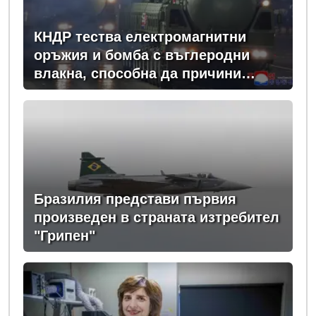
КНДР тества електромагнитни
оръжия и бомба с въглеродни
влакна, способна да причини
мащабно прекъсвания на
електрозахранването
Бразилия представи първия
произведен в страната изтребител
"Грипен"