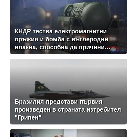
КНДР тества електромагнитни
оръжия и бомба с въглеродни
влакна, способна да причини
мащабно прекъсвания на
електрозахранването
Бразилия представи първия
произведен в страната изтребител
"Грипен"