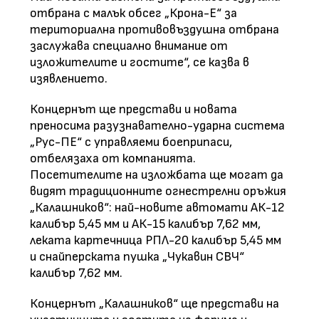
отбрана с малък обсег „Крона-Е“ за
териториална противовъздушна отбрана
заслужава специално внимание от
изложителите и гостите“, се казва в
изявлението.
Концернът ще представи и новата
преносима разузнавателно-ударна система
„Рус-ПЕ“ с управляеми боеприпаси,
отбелязаха от компанията.
Посетителите на изложбата ще могат да
видят традиционните огнестрелни оръжия
„Калашников“: най-новите автомати АК-12
калибър 5,45 мм и АК-15 калибър 7,62 мм,
леката картечница РПЛ-20 калибър 5,45 мм
и снайперската пушка „Чукавин СВЧ“
калибър 7,62 мм.
Концернът „Калашников“ ще представи на