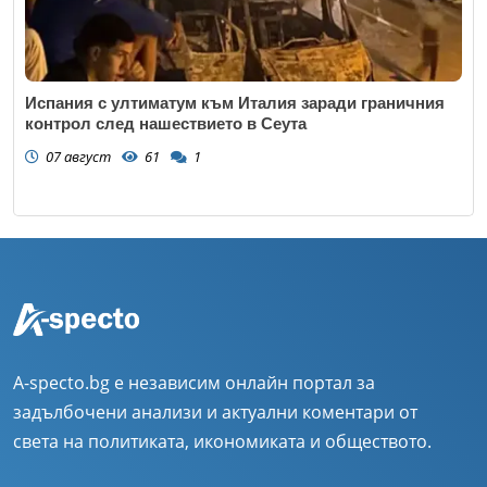
Испания с ултиматум към Италия заради граничния
контрол след нашествието в Сеута
07 август
61
1
A-specto.bg е независим онлайн портал за
задълбочени анализи и актуални коментари от
света на политиката, икономиката и обществото.