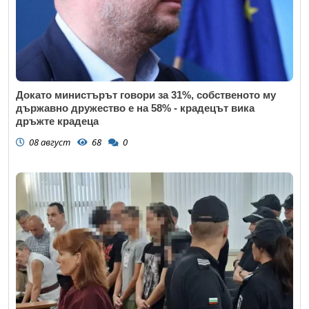
Докато министърът говори за 31%, собственото му
държавно дружество е на 58% - крадецът вика
дръжте крадеца
08 август
68
0