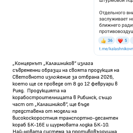
„Концернът „Калашников“ излага
съвременни образци на своята продукция на
Световното изложение за отбрана 2026,
което ще се проведе от 8 до 12 февруари в
Рияд. Продукцията на
корабостроителницата в Рибинск, също
част от „Калашников“, ще бъде
представена от модели на
високоскоростния транспортно-десантен
кораб БК-16Е и щурмовата лодка БК-10.
Най-новата система за противовъздушна