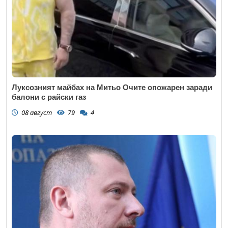
Луксозният майбах на Митьо Очите опожарен заради
балони с райски газ
08 август
79
4