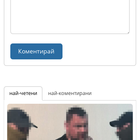
най-четени
най-коментирани