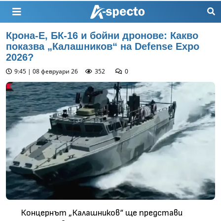
Крона-Е, БК-16 и бойни дронове: Какво
показва „Калашников“ на Defense Expo
2026?
9:45 | 08 февруари 26
352
0
Концернът „Калашников“ ще представи