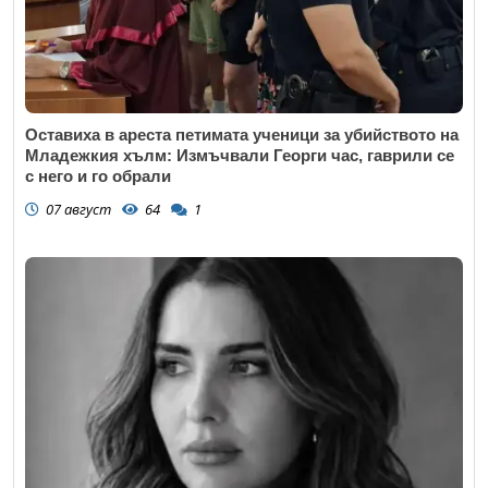
Оставиха в ареста петимата ученици за убийството на
Младежкия хълм: Измъчвали Георги час, гаврили се
с него и го обрали
07 август
64
1