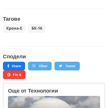
Тагове
Крона-Е
БК-16
Сподели
Share
Viber
Tweet
Pin it
Oще от Технологии