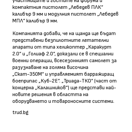
участниците и гостите на форума и
компактния пистолет „Лебедев ПЛК“
калибър 9 мм и модулния пистолет „Лебедев
МПЛ“ калибър 9 мм.
Компанията добави, че на щанда ще бъдат
представени безпилотните летателни
апарати от типа хеликоптер „Каракурт
2.0“ и „Голиаф 2.0“, доказали се в специални
военни операции, всесезонният самолет за
разузнаване на голяма височина
„Скат-350М“ и управляемият барражиращ
боеприпас „Куб-2Е“. „Триада-ТКО“ (част от
концерна „Калашников“) ще представи най-
новите решения в областта на
оборудването и товароносните системи.
trud.bg