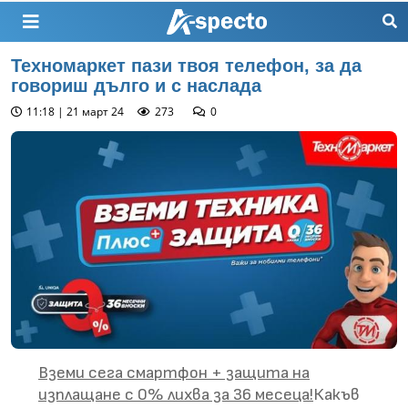
Техномаркет пази твоя телефон, за да
говориш дълго и с наслада
11:18 | 21 март 24
273
0
Вземи сега смартфон + защита на
изплащане с 0% лихва за 36 месеца!
Какъв