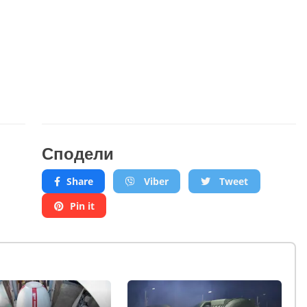
Сподели
Share
Viber
Tweet
Pin it