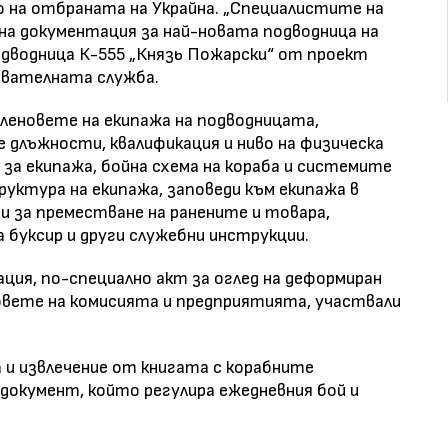
 на отбраната на Украйна. „Специалистите на
на документация за най-новата подводница на
дводница К-555 „Князь Пожарски“ от проект
авателната служба.
членовете на екипажа на подводницата,
длъжности, квалификация и ниво на физическа
 за екипажа, бойна схема на кораба и системите
руктура на екипажа, заповеди към екипажа в
 за преместване на ранените и товара,
 буксир и други служебни инструкции.
ция, по-специално акт за оглед на деформиран
новете на комисията и предприятията, участвали
а и извлечение от книгата с корабните
 документ, който регулира ежедневния бой и