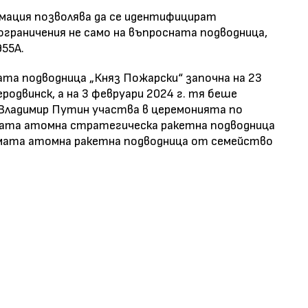
рмация позволява да се идентифицират
граничения не само на въпросната подводница,
955А.
а подводница „Княз Пожарски“ започна на 23
еродвинск, а на 3 февруари 2024 г. тя беше
и Владимир Путин участва в церемонията по
етата атомна стратегическа ракетна подводница
смата атомна ракетна подводница от семейство