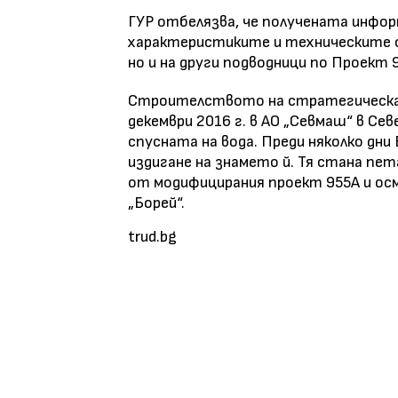
ГУР отбелязва, че получената инфо
характеристиките и техническите о
но и на други подводници по Проект 
Строителството на стратегическат
декември 2016 г. в АО „Севмаш“ в Сев
спусната на вода. Преди няколко дн
издигане на знамето й. Тя стана п
от модифицирания проект 955А и о
„Борей“.
trud.bg