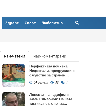
Здраве
Спорт
Любопитно
най-четени
най-коментирани
Перфектната почивка:
Недоспали, предрусали и
с чувство за странен
сърбеж
07 август
93
1
Ловецът на педофили
Ален Симеонов: Нашата
тактика не включва