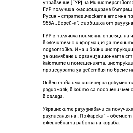
управление (ГУР) на Министерството
ГУР получиха класифицирана вътреш
Русия - стратегическата атомна по
955А „Борей-а“, съобщиха от разузн
ГУР е получила поименни списъци на 
включително информация за техните 
подготовка. Има и бойни инструкции
за оцеляване и организационната ст
каютите и помещенията, инструкции
процедурата за действия по време на
Освен това има инженерна документа
радиомаяк, в който са посочени чле
в огледа.
Украинските разузнавачи са получих
разписания на „Пожарски“ - обемист
ежедневната работа на кораба.