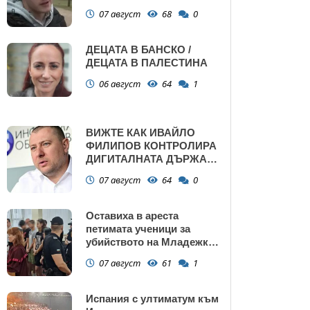
убийства
07 август
68
0
ДЕЦАТА В БАНСКО /
ДЕЦАТА В ПАЛЕСТИНА
06 август
64
1
ВИЖТЕ КАК ИВАЙЛО
ФИЛИПОВ КОНТРОЛИРА
ДИГИТАЛНАТА ДЪРЖАВА
ЗАД ГЪРБА НА
07 август
64
0
ПРАВИТЕЛСТВОТО?
(РАЗСЛЕДВАНЕ)
Оставиха в ареста
петимата ученици за
убийството на Младежкия
хълм: Измъчвали Георги
07 август
61
1
час, гаврили се с него и го
обрали
Испания с ултиматум към