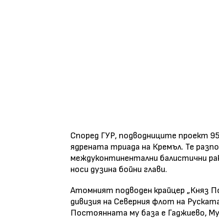
Според ГУР, подводниците проект 95
ядрената триада на Кремъл. Те разпо
междуконтинентални балистични рак
носи дузина бойни глави.
Атомният подводен крайцер „Княз По
дивизия на Северния флот на Руската
Постоянната му база е Гаджиево, Му