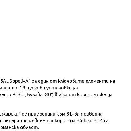
5А „Борей-А“ са един от ключовите елементи на
лагат с 16 пускови установки за
ети Р-30 „Булава-30“, всяка от които може да
жарски“ се присъедини към 31-ва подводна
 федерация съвсем наскоро - на 24 юли 2025 г.
рманска област.