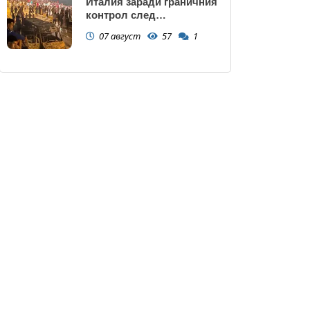
Италия заради граничния
контрол след
нашествието в Сеута
07 август
57
1