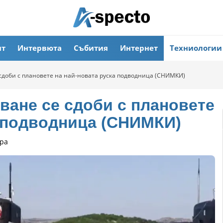
ят
Интервюта
Събития
Интернет
Техниологии
 сдоби с плановете на най-новата руска подводница (СНИМКИ)
ване се сдоби с плановете
а подводница (СНИМКИ)
ра