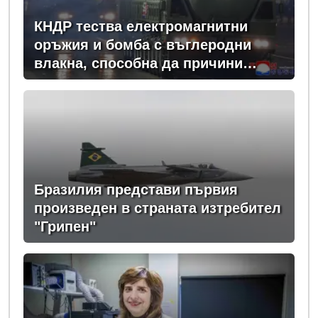
КНДР тества електромагнитни
оръжия и бомба с въглеродни
влакна, способна да причини
мащабно прекъсвания на
електрозахранването
Бразилия представи първия
произведен в страната изтребител
"Грипен"