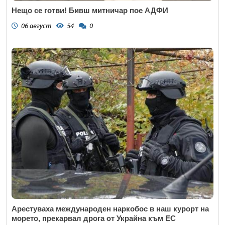
Нещо се готви! Бивш митничар пое АДФИ
06 август
54
0
Арестуваха международен наркобос в наш курорт на
морето, прекарвал дрога от Украйна към ЕС