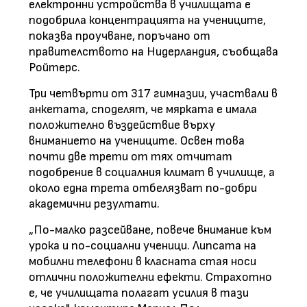
електронни устройства в училищата е
подобрила концентрацията на учениците,
показва проучване, поръчано от
правителството на Нидерландия, съобщава
Ройтерс.
Три четвърти от 317 гимназии, участвали в
анкетата, споделят, че мярката е имала
положително въздействие върху
вниманието на учениците. Освен това
почти две трети от тях отчитат
подобрение в социалния климат в училище, а
около една трета отбелязват по-добри
академични резултати.
„По-малко разсейване, повече внимание към
урока и по-социални ученици. Липсата на
мобилни телефони в класната стая носи
отлични положителни ефекти. Страхотно
е, че училищата полагат усилия в тази