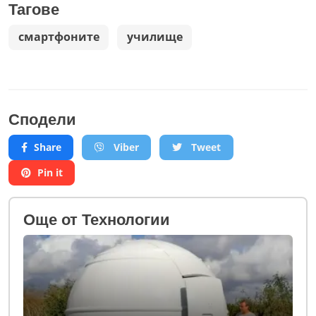
Тагове
смартфоните
училище
Сподели
Share
Viber
Tweet
Pin it
Oще от Технологии