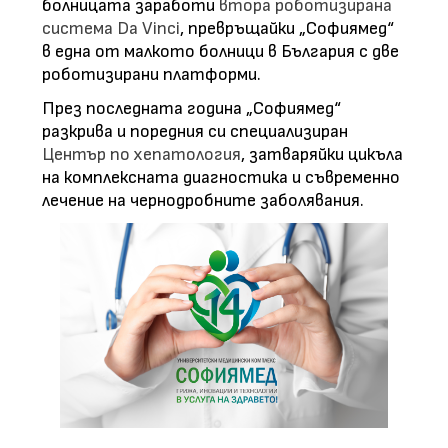
болницата заработи
втора роботизирана
система Da Vinci
, превръщайки „Софиямед“
в една от малкото болници в България с две
роботизирани платформи.
През последната година „Софиямед“
разкрива и поредния си специализиран
Център по хепатология
, затваряйки цикъла
на комплексната диагностика и съвременно
лечение на чернодробните заболявания.