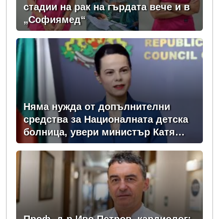
стадии на рак на гърдата вече и в
„Софиямед“
Няма нужда от допълнителни
средства за Националната детска
болница, увери министър Катя
Ивкова