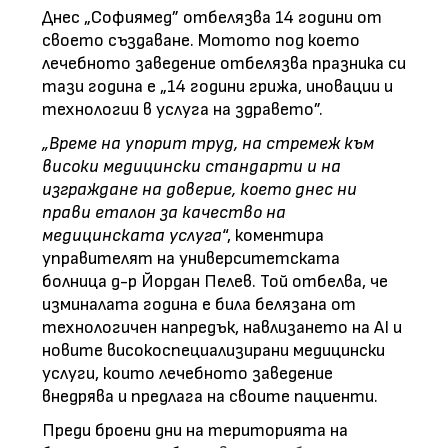
Днес „Софиямед” отбелязва 14 години от
своето създаване. Мотото под което
лечебното заведение отбелязва празника си
тази година е „14 години грижа, иновации и
технологии в услуга на здравето”.
„Време на упорит труд, на стремеж към
високи медицински стандарти и на
изграждане на доверие, което днес ни
прави еталон за качеств
o на
медицинската услуга
“, коментира
управителят на университетската
болница д-р Йордан Пелев. Той отбелва, че
изминалата година е била белязана от
технологичен напредък, навлизането на AI и
новите високоспециализирани медицински
услуги, които лечебното заведение
внедрява и предлага на своите пациенти.
Преди броени дни на територията на