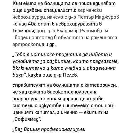
Към екипа на болницата се присъединяват
още изявени специалисти:
германски
неврохирурзи, начело с д-р Петър Маджуров
-с над 40г.опит в неврохирургията в
Германия;
доц. д-р Владимир Русимов,д.м.
-водещ ортопед в областта на раменната
артроскопия
и др.
„Това е истинско признание за нивото и
условията за развитие, които предлагаме,
включително и като учебна и академична
база“
, казва още д-р Пелев.
Управителят на болницата е категоричен,
че зад цялата високотехнологична
апаратура, специализирани центрове,
системи с изкуствен интелект стои най-
ценният капитал, а именно – екипът на
„Софиямед“.
„Без Вашия професионализъм,