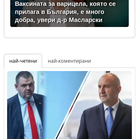
Ваксината за варицела, която се
прилага в България, е много
добра, увери д-р Масларски
най-четени
най-коментирани