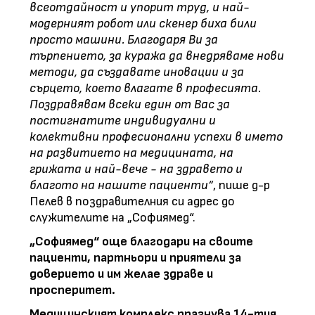
всеотдайност и упорит труд, и най-
модерният робот или скенер биха били
просто машини. Благодаря Ви за
търпението, за куража да внедряваме нови
методи, да създавате иновации и за
сърцето, което влагате в професията.
Поздравявам всеки един от Вас за
постигнатите индивидуални и
колективни професионални успехи в името
на развитието на медицината, на
грижата и най-вече - на здравето и
благото на нашите пациенти“
, пише д-р
Пелев в поздравителния си адрес до
служителите на „Софиямед“.
„Софиямед“ още благодари на своите
пациенти, партньори и приятели за
доверието и им желае здраве и
просперитет.
Медицинският комплекс празнува 14-тия