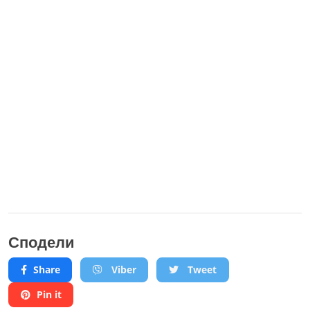
Сподели
Share
Viber
Tweet
Pin it