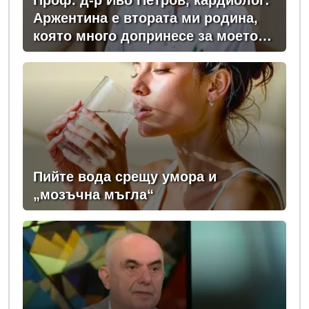
Проф. д-р Иво Петров, кардиолог:
Аржентина е втората ми родина,
която много допринесе за моето
професионално развитие
Пийте вода срещу умора и
„мозъчна мъгла“