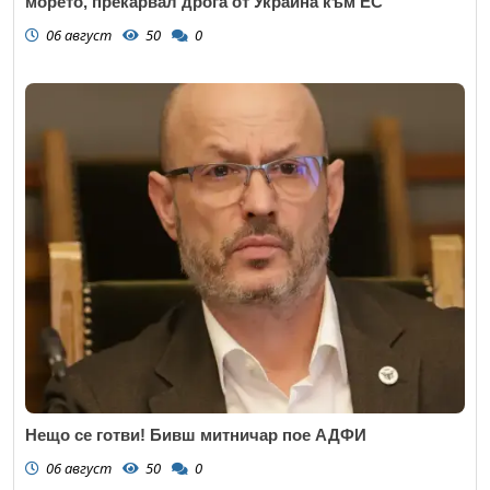
морето, прекарвал дрога от Украйна към ЕС
06 август
50
0
Нещо се готви! Бивш митничар пое АДФИ
06 август
50
0