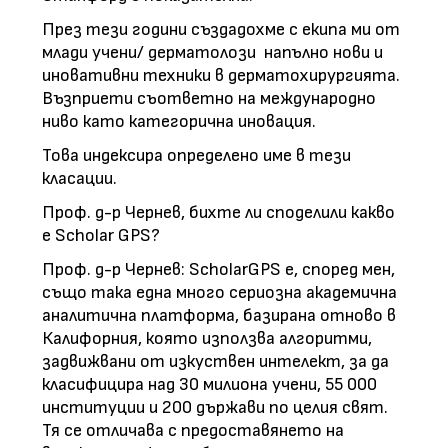
През тези години създадохме с екипа ми от
млади учени/ дерматолози напълно нови и
иновативни техники в дерматохирургията.
Възприети съответно на международно
ниво като категорична иновация.
Това индексира определено име в тези
класации.
Проф. д-р Чернев, бихте ли споделили какво
е Scholar GPS?
Проф. д-р Чернев: ScholarGPS е, според мен,
също така една много сериозна академична
аналитична платформа, базирана отново в
Калифорния, която използва алгоритми,
задвижвани от изкуствен интелект, за да
класифицира над 30 милиона учени, 55 000
институции и 200 държави по целия свят.
Тя се отличава с предоставянето на