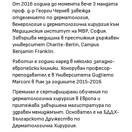
От 2016 година до момента вече 3 мандата
проф. д-р Георги Чернев завежда
отделението по дерматология,
венерология и дерматологична хирургия към
Медицинския институт на МВР, София.
Завършва медицина в престижния държавен
университет Charite-Berlin, Campus
Benjamin Franklin.
Работил е години наред в няколко западно-
европейски клиники. Хоноруван професор-
преподавател е в Университета Gugliemo
Marconi в Рим за годините 2015-2016.
Преминал е сертифицирани обучения по
дерматологична хирургия в Европа и
притежава завършена магистратура по
здравен мениджмънт. Основател е на БДДХ-
Българското Дружество по
Дерматологична Хирургия.