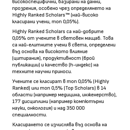
високоспецифични, базирани на данни,
прозрения, особено чрез определянето на
Highly Ranked Scholars™ (най-високо
класирани учени, топ 0,05%).
Highly Ranked Scholars са най-добрите
0,05% от учените в световен мащаб. Това
са най-елитните учени в света, определени
въз основа на високото влияние
(цитирания), продуктивност (брой
публикации) и качество (h-индекс) на
техните научни приноси.
Учените се класират в топ 0,05% (Highly
Ranked) или топ 0,5% (Top Scholars) в 14
области (например медицина, инженерство),
177 дисциплини (например компютърни
науки, онкология) и над 350 000
специалности.
Класирането се изчислява въз основа на