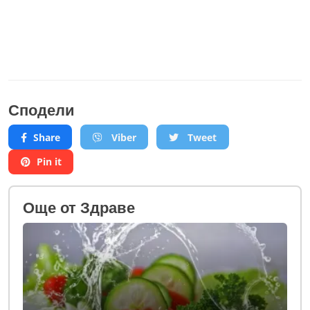
Сподели
Share
Viber
Tweet
Pin it
Oще от Здраве