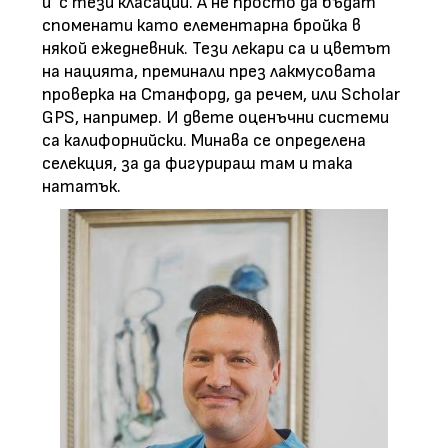
и с тези класации. А не просто да бъдат
споменати като елементарна бройка в
някой ежедневник. Тези лекари са и цветът
на нацията, преминали през лакмусовата
проверка на Станфорд, да речем, или Scholar
GPS, например. И двете оценъчни системи
са калифорнийски. Минава се определена
селекция, за да фигурираш там и така
нататък.