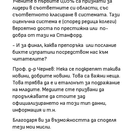
Учените в първите 0,05% са признати за
лидери в съответните си области, със
съответното класиране в системата. Тази
оценъчна система е (според редица колеги)
вероятно доста по престижна или по-
добра от тази на Станфорд.
- И за финал, каква препоръка или послание
бихте изпратили посредством нас към
читателите?
Проф. д-р Чернев: Нека се подкрепят такива
новини, добрите новини. Това са важни неща.
Това трябва да е и еталонът за подражание
на младите. Медиите сте призвани да
продължавате да стоите зад
официализирането на този тип данни,
информация и т.н.
Благодаря ви за възможността да споделя
тези мои мисли.