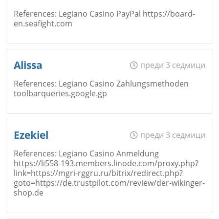
References: Legiano Casino PayPal https://board-
Коментар
*
en.seafight.com
Email
Име
*
Откажи
Alissa
преди 3 седмици
References: Legiano Casino Zahlungsmethoden
toolbarqueries.google.gp
Коментар
*
Email
Име
*
Откажи
Ezekiel
преди 3 седмици
References: Legiano Casino Anmeldung
https://li558-193.members.linode.com/proxy.php?
Коментар
*
link=https://mgri-rggru.ru/bitrix/redirect.php?
Email
goto=https://de.trustpilot.com/review/der-wikinger-
shop.de
Откажи