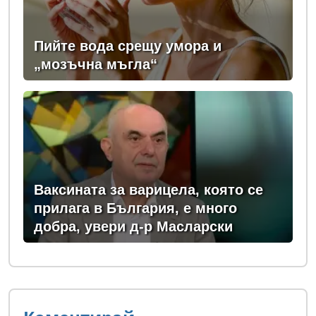
Пийте вода срещу умора и
„мозъчна мъгла“
Ваксината за варицела, която се
прилага в България, е много
добра, увери д-р Масларски