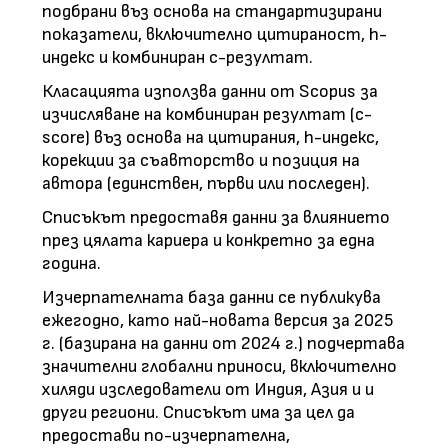
подбрани въз основа на стандартизирани
показатели, включително цитираност, h-
индекс и комбиниран c-резултат.
Класацията използва данни от Scopus за
изчисляване на комбиниран резултат (c-
score) въз основа на цитирания, h-индекс,
корекции за съавторство и позиция на
автора (единствен, първи или последен).
Списъкът предоставя данни за влиянието
през цялата кариера и конкретно за една
година.
Изчерпателната база данни се публикува
ежегодно, като най-новата версия за 2025
г. (базирана на данни от 2024 г.) подчертава
значителни глобални приноси, включително
хиляди изследователи от Индия, Азия и и
други региони. Списъкът има за цел да
предостави по-изчерпателна,