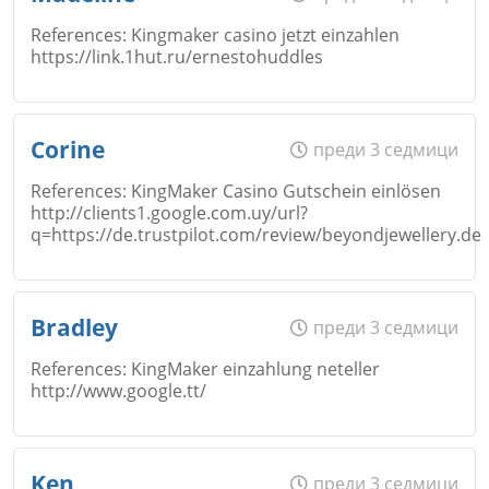
References: Kingmaker casino jetzt einzahlen
https://link.1hut.ru/ernestohuddles
Коментар
*
Email
Име
*
Corine
преди 3 седмици
Откажи
References: KingMaker Casino Gutschein einlösen
http://clients1.google.com.uy/url?
Коментар
*
q=https://de.trustpilot.com/review/beyondjewellery.de
Email
Име
*
Откажи
Bradley
преди 3 седмици
References: KingMaker einzahlung neteller
Коментар
*
http://www.google.tt/
Email
Име
*
Откажи
Ken
преди 3 седмици