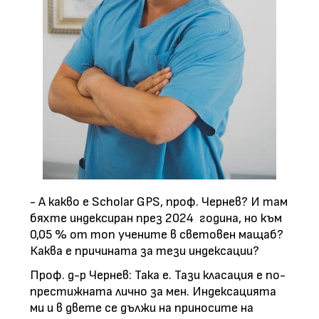
- А какво е Scholar GPS, проф. Чернев? И там
бяхте индексиран през 2024 година, но към
0,05 % от топ учените в световен мащаб?
Каква е причината за тези индексации?
Проф. д-р Чернев: Така е. Тази класация е по-
престижната лично за мен. Индексацията
ми и в двете се дължи на приносите на