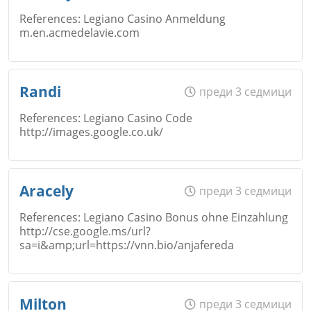
References: Legiano Casino Anmeldung
m.en.acmedelavie.com
Email
Име
*
Randi
преди 3 седмици
References: Legiano Casino Code
http://images.google.co.uk/
Коментар
*
Email
Име
*
Aracely
преди 3 седмици
References: Legiano Casino Bonus ohne Einzahlung
http://cse.google.ms/url?
Коментар
*
sa=i&amp;url=https://vnn.bio/anjafereda
Email
Име
*
Откажи
Milton
преди 3 седмици