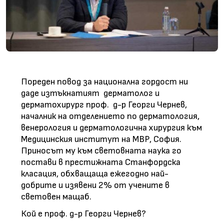
Пореден повод за национална гордост ни
даде изтъкнатият дерматолог и
дерматохирург проф. д-р Георги Чернев,
началник на отделението по дерматология,
венерология и дерматологична хирургия към
Медицинския институт на МВР, София.
Приносът му към световната наука го
постави в престижната Станфордска
класация, обхващаща ежегодно най-
добрите и изявени 2% от учените в
световен мащаб.
Кой е проф. д-р Георги Чернев?