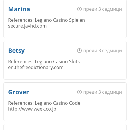
Име
*
Marina
преди 3 седмици
Коментар
*
References: Legiano Casino Spielen
secure.javhd.com
Откажи
Email
Име
*
Betsy
преди 3 седмици
References: Legiano Casino Slots
en.thefreedictionary.com
Коментар
*
Откажи
Email
Име
*
Grover
преди 3 седмици
References: Legiano Casino Code
http://www.week.co.jp
Коментар
*
Email
Име
*