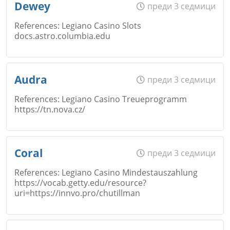
Dewey
преди 3 седмици
Откажи
References: Legiano Casino Slots
docs.astro.columbia.edu
Коментар
*
Email
Име
*
Audra
преди 3 седмици
Откажи
References: Legiano Casino Treueprogramm
https://tn.nova.cz/
Коментар
*
Email
Име
*
Coral
преди 3 седмици
Откажи
References: Legiano Casino Mindestauszahlung
https://vocab.getty.edu/resource?
Коментар
*
uri=https://innvo.pro/chutillman
Email
Име
*
Откажи