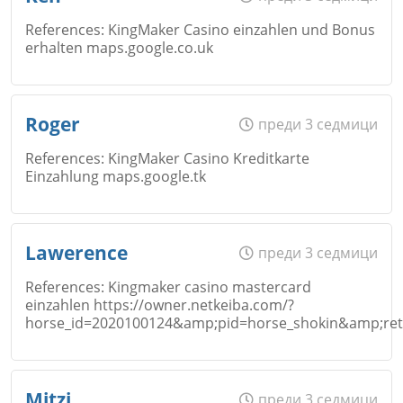
References: KingMaker Casino einzahlen und Bonus
erhalten maps.google.co.uk
Коментар
*
Email
Име
*
Откажи
Roger
преди 3 седмици
References: KingMaker Casino Kreditkarte
Einzahlung maps.google.tk
Коментар
*
Email
Име
*
Lawerence
преди 3 седмици
Откажи
References: Kingmaker casino mastercard
einzahlen https://owner.netkeiba.com/?
Коментар
*
horse_id=2020100124&amp;pid=horse_shokin&amp;return
Email
Име
*
Откажи
Mitzi
преди 3 седмици