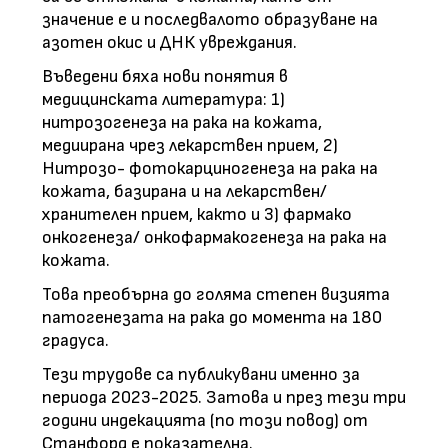
значение е и последвалото образуване на
азотен окис и ДНК увреждания.
Въведени бяха нови понятия в
медицинската литература: 1)
нитрозогенеза на рака на кожата,
медиирана чрез лекарствен прием, 2)
Нитрозо- фотокарциногенеза на рака на
кожата, базирана и на лекарствен/
хранителен прием, както и 3) фармако
онкогенеза/ онкофармакогенеза на рака на
кожата.
Това преобърна до голяма степен визията
патогенезата на рака до момента на 180
градуса.
Тези трудове са публикувани именно за
периода 2023-2025. Затова и през тези три
години индекацията (по този повод) от
Станфорд e показателна.