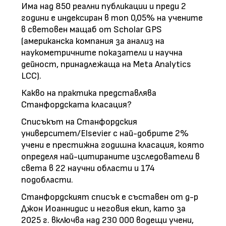
Има над 850 реални публикации и преди 2
години е индексиран в топ 0,05% на учените
в световен мащаб от Scholar GPS
(американска компания за анализ на
наукометричните показатели и научна
дейност, принадлежаща на Meta Analytics
LCC).
Какво на практика представлява
Станфордската класация?
Списъкът на Станфордския
университет/Elsevier с най-добрите 2%
учени е престижна годишна класация, която
определя най-цитираните изследователи в
света в 22 научни области и 174
подобласти.
Станфордският списък е съставен от д-р
Джон Иоаннидис и неговия екип, като за
2025 г. включва над 230 000 водещи учени,