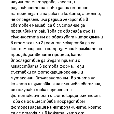
научните ми трудове, касаещи
разкриването на нови данни относно
патогенезата на рака на кожата, а именно,
че определени или редица лекарства в
световен мащаб, са в състояние да
предизвикат рак. Това се обяснява със 1)
склонността им да образуват нитрозамини
в стомаха или 2) самите лекарства да са
контаминирани с нитрозамини в рамките на
производствените процеси, като
впоследствие да бъдат приети с
лекарствата в готова форма. Тези
съставки са фотокарциногеннни и
мутагенни. Отлагането им в зоната на
кожата и излагайки я на слънчева светлина,
се получава така наречената
фототоксичност и фотокарциногенност.
Това се осъществява посредством
фотодеградация на нитрозамините, които
са се отложили в кожата, като от