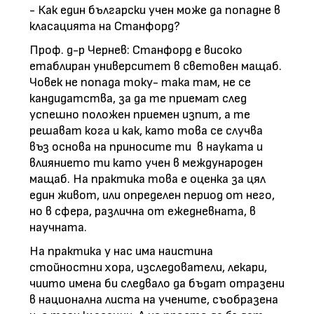
- Как един български учен може да попадне в
класацията на Станфорд?
Проф. д-р Чернев: Станфорд е високо
етаблиран университет в световен мащаб.
Човек не попада току- така там, не се
кандидатства, за да те приемат след
успешно положен приемен изпит, а те
решават кога и как, като това се случва
въз основа на приносите ти в науката и
влиянието ти като учен в международен
мащаб. На практика това е оценка за цял
един живот, или определен период от него,
но в сфера, различна от ежедневната, в
научната.
На практика у нас има наистина
стойностни хора, изследователи, лекари,
чиито имена би следвало да бъдат отразени
в национална листа на учените, съобразена