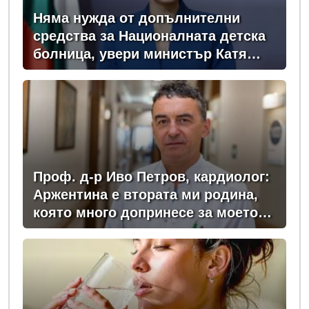
Няма нужда от допълнителни
средства за Националната детска
болница, увери министър Катя
Ивкова
Проф. д-р Иво Петров, кардиолог:
Аржентина е втората ми родина,
която много допринесе за моето
професионално развитие