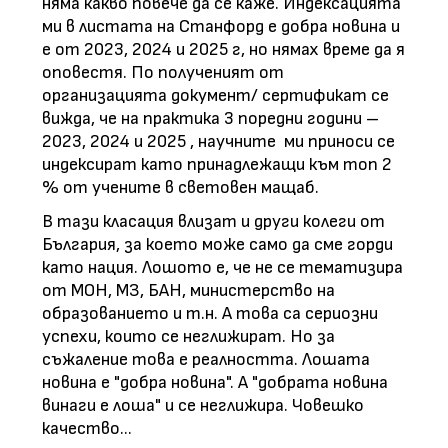
няма какво повече да се каже. Индексацията
ми в листата на Станфорд е добра новина и
е от 2023, 2024 и 2025 г, но нямах време да я
оповестя. По полученият от
организацията документ/ сертификат се
вижда, че на практика 3 поредни години –
2023, 2024 и 2025 , научните ми приноси се
индексират като принадлежащи към топ 2
% от учените в световен мащаб.
В тази класация влизат и други колеги от
България, за което може само да сме горди
като нация. Лошото е, че не се тематизира
от МОН, МЗ, БАН, министерство на
образованието и т.н. А това са сериозни
успехи, които се неглижират. Но за
съжаление това е реалността. Лошата
новина е "добра новина". А "добрата новина
винаги е лоша" и се неглижира. Човешко
качество...