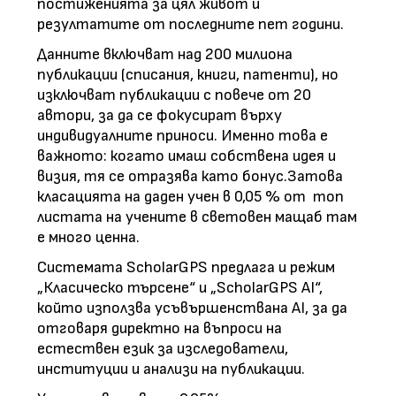
постиженията за цял живот и
резултатите от последните пет години.
Данните включват над 200 милиона
публикации (списания, книги, патенти), но
изключват публикации с повече от 20
автори, за да се фокусират върху
индивидуалните приноси. Именно това е
важното: когато имаш собствена идея и
визия, тя се отразява като бонус.Затова
класацията на даден учен в 0,05 % от топ
листата на учените в световен мащаб там
е много ценна.
Системата ScholarGPS предлага и режим
„Класическо търсене“ и „ScholarGPS AI“,
който използва усъвършенствана AI, за да
отговаря директно на въпроси на
естествен език за изследователи,
институции и анализи на публикации.