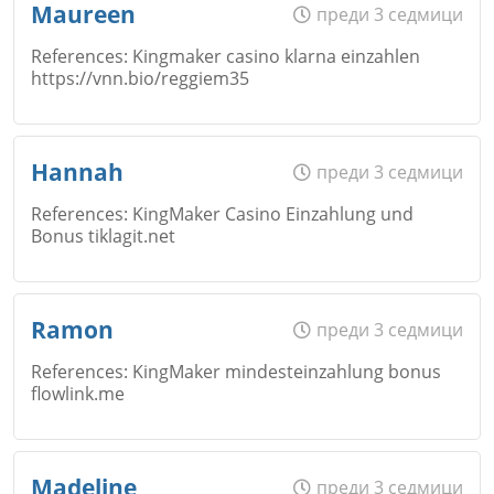
Maureen
преди 3 седмици
References: Kingmaker casino klarna einzahlen
Коментар
*
https://vnn.bio/reggiem35
Email
Име
*
Откажи
Hannah
преди 3 седмици
References: KingMaker Casino Einzahlung und
Bonus tiklagit.net
Коментар
*
Email
Име
*
Откажи
Ramon
преди 3 седмици
References: KingMaker mindesteinzahlung bonus
flowlink.me
Коментар
*
Email
Име
*
Madeline
преди 3 седмици
Откажи