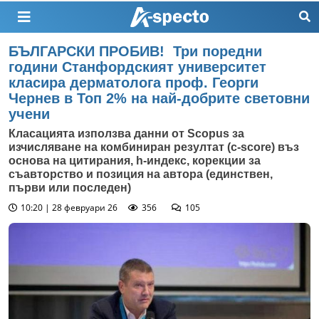
БЪЛГАРСКИ ПРОБИВ! Три поредни
години Станфордският университет
класира дерматолога проф. Георги
Чернев в Топ 2% на най-добрите световни
учени
Класацията използва данни от Scopus за
изчисляване на комбиниран резултат (c-score) въз
основа на цитирания, h-индекс, корекции за
съавторство и позиция на автора (единствен,
първи или последен)
10:20 | 28 февруари 26
356
105