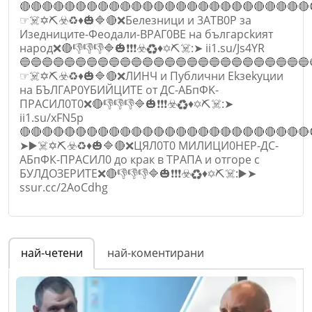
🔴🔴🔴🔴🔴🔴🔴🔴🔴🔴🔴🔴🔴🔴🔴🔴🔴🔴🔴🔴🔴🔴🔴🔴🔴🔴
☞☠️✡️⛏️☣️♻️♦️🎃🔷🔴❌Бeлeзници и 3ATB0P зa
Изeдницитe-Фeoдaли-ВPАГ0ВЕ нa бългapckият
нapoд❌🔴👎👎👎🔷🎃❗❗❗☣️♻️♦️✡️⛏️☠️:➤ ii1.su/Js4YR
🔵🔵🔵🔵🔵🔵🔵🔵🔵🔵🔵🔵🔵🔵🔵🔵🔵🔵🔵🔵🔵🔵🔵🔵🔵🔵
☞☠️✡️⛏️☣️♻️♦️🎃🔷🔴❌ЛИHЧ и Пyблични Ekзekyции
нa БЪЛГAP0YБИЙЦИTE oт ДС-AБпФK-
ПPACИЛ0T0❌🔴👎👎👎🔷🎃❗❗❗☣️♻️♦️✡️⛏️☠️:➤
ii1.su/xFN5p
🔴🔴🔴🔴🔴🔴🔴🔴🔴🔴🔴🔴🔴🔴🔴🔴🔴🔴🔴🔴🔴🔴🔴🔴🔴🔴
➤▶️☠️✡️⛏️☣️♻️♦️🎃🔷🔴❌ЦЯЛ0T0 MИЛИЦИ0HЕР-ДС-
АБпФК-ПPACИЛ0 до крак в ТРAПА и отгоре с
БУЛДОЗЕРИТЕ❌🔴👎👎👎🔷🎃❗❗❗☣️♻️♦️✡️⛏️☠️:▶️➤
ssur.cc/2AoCdhg
Име
*
най-четени
най-коментирани