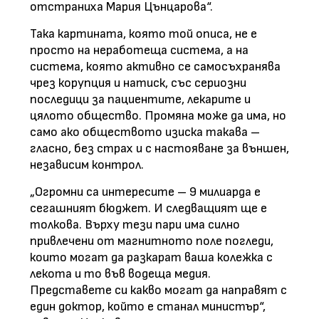
отстраниха Мария Цънцарова“.
Така картината, която той описа, не е
просто на неработеща система, а на
система, която активно се самосъхранява
чрез корупция и натиск, със сериозни
последици за пациентите, лекарите и
цялото общество. Промяна може да има, но
само ако обществото изиска такава –
гласно, без страх и с настояване за външен,
независим контрол.
„Огромни са интересите – 9 милиарда е
сегашният бюджет. И следващият ще е
толкова. Върху тези пари има силно
привлечени от магнитното поле погледи,
които могат да разкарат ваша колежка с
лекота и то във водеща медия.
Представете си какво могат да направят с
един доктор, който е станал министър“,