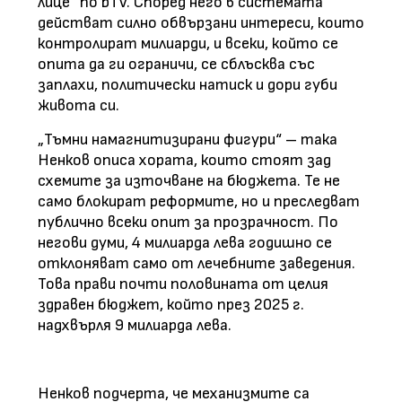
лице“ по bTV. Според него в системата
действат силно обвързани интереси, които
контролират милиарди, и всеки, който се
опита да ги ограничи, се сблъсква със
заплахи, политически натиск и дори губи
живота си.
„Тъмни намагнитизирани фигури“ – така
Ненков описа хората, които стоят зад
схемите за източване на бюджета. Те не
само блокират реформите, но и преследват
публично всеки опит за прозрачност. По
негови думи, 4 милиарда лева годишно се
отклоняват само от лечебните заведения.
Това прави почти половината от целия
здравен бюджет, който през 2025 г.
надхвърля 9 милиарда лева.
Ненков подчерта, че механизмите са