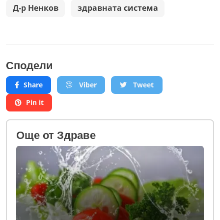
Д-р Ненков
здравната система
Сподели
Share
Viber
Tweet
Pin it
Oще от Здраве