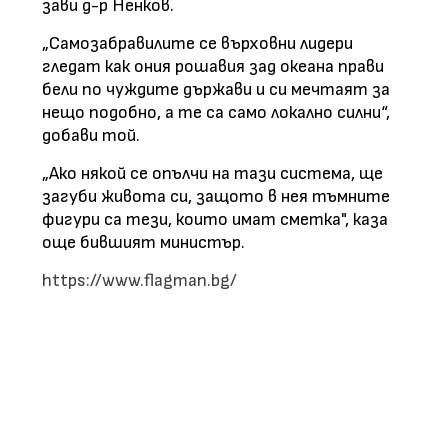
зави д-р Ненков.
„Самозабравилите се върховни лидери
гледат как ония рошавия зад океана прави
бели по чуждите държави и си мечтаят за
нещо подобно, а те са само локално силни“,
добави той.
„Ако някой се опълчи на тази система, ще
загуби живота си, защото в нея тъмните
фигури са тези, които имат сметка", каза
още бившият министър.
https://www.flagman.bg/