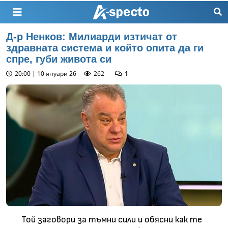
Д-р Ненков: Милиарди изтичат от
здравната система и който опита да ги
спре, губи живота си
20:00 | 10 януари 26
262
1
Той заговори за тъмни сили и обясни как те