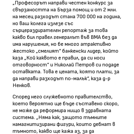
„Професорът направи честен конкурс за
свързаността на Бърза помощ и от 2 млн.
на месец разходът стана 700 000 на година,
но ваш колега излезе със
сърцераздирателен репортаж за това
какво бил правел генералът във ВМА без да
има нарушения, но бе много атрактивно
жестоко „смелият“ банкенски лидер, който
каза „Кой каквото е правил, да си носи
отговорност“ и Николай Петров си подаде
оставката. Това е цената, която плати, за
да направи разходът по-малък“, каза д-р
Ненков.
Според него служебното правителство,
което вероятно ще бъде съставено скоро,
не може да реформира нищо в здравната
система. „Няма как, защото тъмните
намагнитизирани фигури, които дебнат в
тъмното, какво ще кажа аз, за да