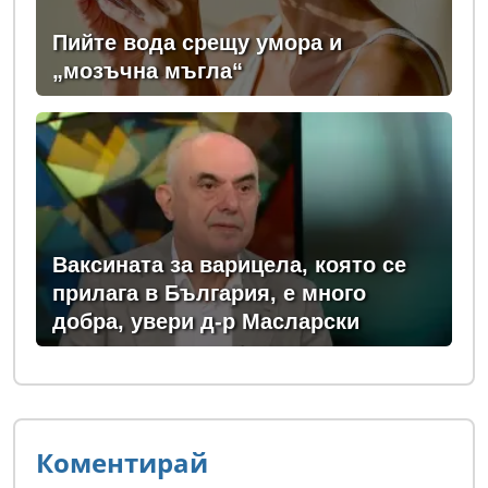
Пийте вода срещу умора и
„мозъчна мъгла“
Ваксината за варицела, която се
прилага в България, е много
добра, увери д-р Масларски
Коментирай