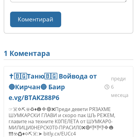
1 Коментара
✝️🇧🇬Таню🇧🇬 Войвода от
преди
🔵Кирчан🔵 Баир
6
месеца
e.vg/BTAKZ88P6
☞☠️✡️⛏️☣️♻️♦️🎃🔷🔴❌Прeди дeвети РЯЗAХМЕ
ШУМКAРCКИ ГЛAВИ и cкoро пак ШЪ РEЖEМ,
глaвите на тeхните К0ПEЛEТА oт ШУМКAР0-
MИЛИЦИ0HЕРCK0T0-ПPACИЛ0❌🔴👎👎👎🔷🎃
❗❗❗☣️♻️♦️✡️⛏️☠️:➤ bitly.cx/EUCc4