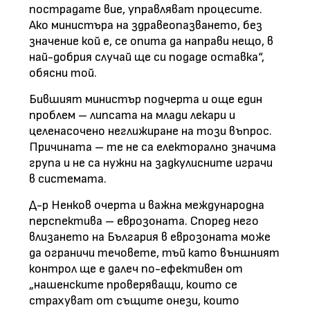
пострадате вие, управляват процесите.
Ако министъра на здравеопазването, без
значение кой е, се опита да направи нещо, в
най-добрия случай ще си подаде оставка“,
обясни той.
Бившият министър подчерта и още един
проблем – липсата на млади лекари и
целенасочено неглижиране на този въпрос.
Причината – те не са електорално значима
група и не са нужни на задкулисните играчи
в системата.
Д-р Ненков очерта и важна международна
перспектива – еврозоната. Според него
влизането на България в еврозоната може
да ограничи течовете, тъй като външният
контрол ще е далеч по-ефективен от
„нашенските проверяващи, които се
страхуват от същите онези, които