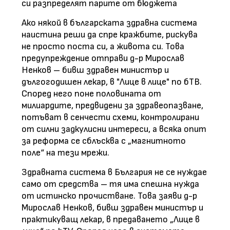
си разпределят парите от бюджета
Ако някой в българската здравна система
наистина реши да спре кражбите, рискува
не просто поста си, а живота си. Това
предупреждение отправи д-р Мирослав
Ненков – бивш здравен министър и
дългогодишен лекар, в "Лице в лице" по бТВ.
Според него поне половината от
милиардите, предвидени за здравеопазване,
потъват в сенчести схеми, контролирани
от силни задкулисни интереси, а всяка опит
за реформа се сблъсква с „магнитното
поле“ на тези мрежи.
Здравната система в България не се нуждае
само от средства – тя има спешна нужда
от истинско прочистване. Това заяви д-р
Мирослав Ненков, бивш здравен министър и
практикуващ лекар, в предаването „Лице в