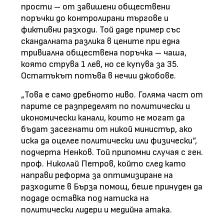
прости – от завишени обществени
поръчки до контролирани търгове и
фиктивни разходи. Той даде пример със
скандалната разлика в цените при една
тривиална обществена поръчка – чаша,
която струва 1 лев, но се купува за 35.
Остатъкът потъва в нечии джобове.
„Това е само дребното ниво. Голяма част от
парите се разпределят по политически и
икономически канали, които не могат да
бъдат засегнати от никой министър, ако
иска да оцелее политически или физически“,
подчерта Ненков. Той припомни случая с ген.
проф. Николай Петров, който след като
направи реформа за оптимизиране на
разходите в Бърза помощ, беше принуден да
подаде оставка под натиска на
политически лидери и медийна атака.