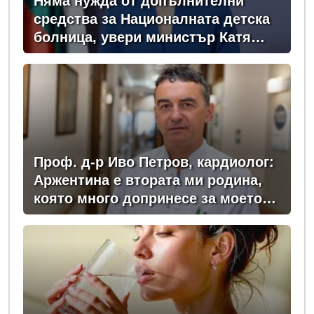
Няма нужда от допълнителни
средства за Националната детска
болница, увери министър Катя
Ивкова
Проф. д-р Иво Петров, кардиолог:
Аржентина е втората ми родина,
която много допринесе за моето
професионално развитие