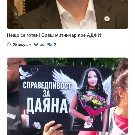
Нещо се готви! Бивш митничар пое АДФИ
06 август
50
0