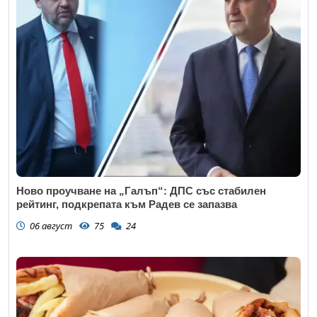
Email
Коментар
*
Ново проучване на „Галъп“: ДПС със стабилен
рейтинг, подкрепата към Радев се запазва
06 август
75
24
Откажи