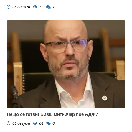
06 август
72
1
Нещо се готви! Бивш митничар пое АДФИ
06 август
64
0