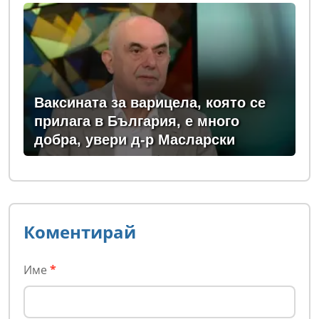
Ваксината за варицела, която се
прилага в България, е много
добра, увери д-р Масларски
Коментирай
Име
*