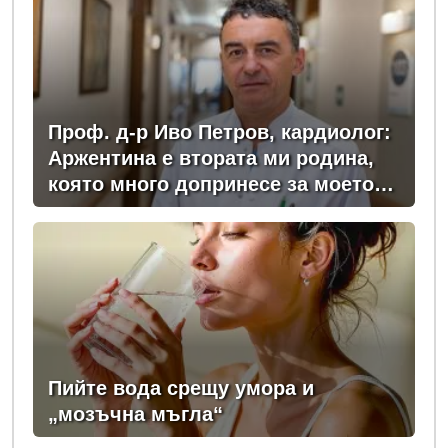
Проф. д-р Иво Петров, кардиолог:
Аржентина е втората ми родина,
която много допринесе за моето
професионално развитие
Пийте вода срещу умора и
„мозъчна мъгла“