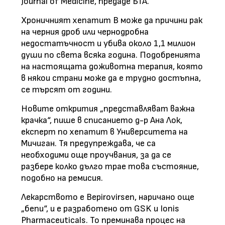
Journal of Medicine, предаде БТА.
Хроничният хепатит B може да причини рак
на черния дроб или чернодробна
недостатъчност и убива около 1,1 милион
души по света всяка година. Подобренията
на настоящата доживотна терапия, която
в някои страни може да е трудно достъпна,
се търсят от години.
Новите открития „представляват важна
крачка“, пише в списанието д-р Ана Лок,
експерт по хепатит в Университета на
Мичиган. Тя предупреждава, че са
необходими още проучвания, за да се
разбере колко дълго трае това състояние,
подобно на ремисия.
Лекарството е Bepirovirsen, наричано още
„бепи“, и е разработено от GSK и Ionis
Pharmaceuticals. То преминава процес на