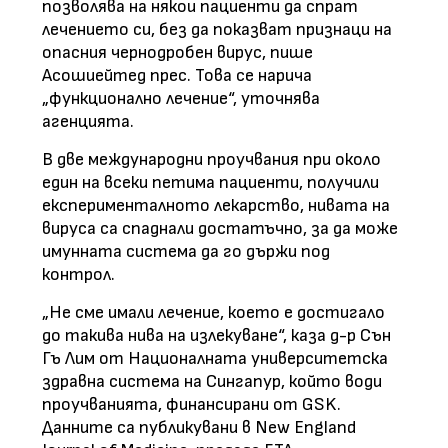
позволява на някои пациенти да спрат
лечението си, без да показват признаци на
опасния чернодробен вирус, пише
Асошиейтед прес. Това се нарича
„функционално лечение“, уточнява
агенцията.
В две международни проучвания при около
един на всеки петима пациенти, получили
експерименталното лекарство, нивата на
вируса са спаднали достатъчно, за да може
имунната система да го държи под
контрол.
„Не сме имали лечение, което е достигало
до такива нива на излекуване“, каза д-р Сън
Гъ Лим от Националната университетска
здравна система на Сингапур, който води
проучванията, финансирани от GSK.
Данните са публикувани в New England