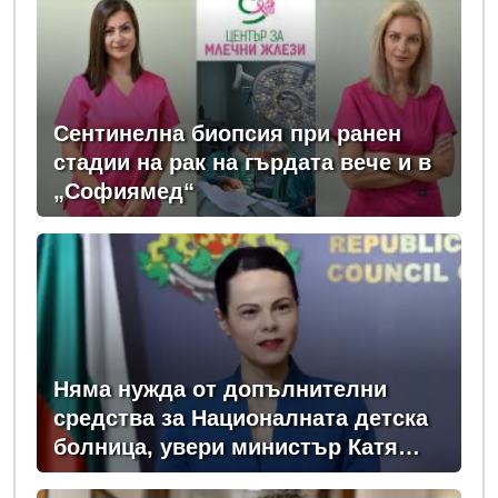
Сентинелна биопсия при ранен
стадии на рак на гърдата вече и в
„Софиямед“
Няма нужда от допълнителни
средства за Националната детска
болница, увери министър Катя
Ивкова