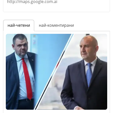
http://maps.google.com.ai
Коментар
*
Email
Име
*
най-четени
най-коментирани
Коментар
*
Email
Откажи
Коментар
*
Откажи