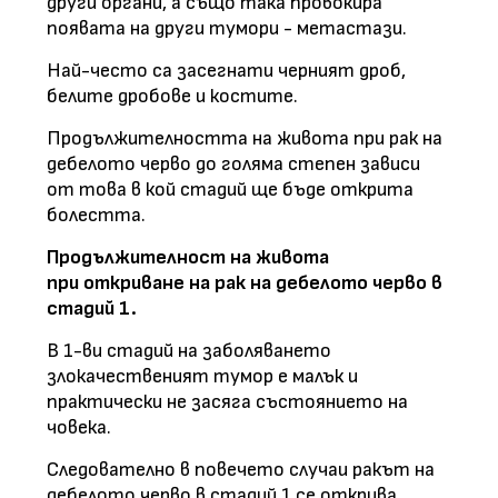
други органи, а също така провокира
появата на други тумори - метастази.
Най-често са засегнати черният дроб,
белите дробове и костите.
Продължителността на живота при рак на
дебелото черво до голяма степен зависи
от това в кой стадий ще бъде открита
болестта.
Продължителност на живота
при откриване на рак на дебелото черво в
стадий 1.
В 1-ви стадий на заболяването
злокачественият тумор е малък и
практически не засяга състоянието на
човека.
Следователно в повечето случаи ракът на
дебелото черво в стадий 1 се открива