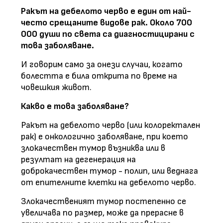
Ракът на дебелото черво е един от най-
често срещаните видове рак. Около 700
000 души по света са диагностицирани с
това заболяване.
И говорим само за онези случаи, когато
болестта е била открита по време на
човешкия живот.
Какво е това заболяване?
Ракът на дебелото черво (или колоректален
рак) е онкологично заболяване, при което
злокачествен тумор възниква или в
резултат на дегенерация на
доброкачествен тумор - полип, или веднага
от епителните клетки на дебелото черво.
Злокачественият тумор постепенно се
увеличава по размер, може да прерасне в