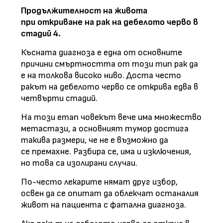
Продължителност на живота
при откриване на рак на дебелото черво в
стадий 4.
Късната диагноза е една от основните
причини смъртността от този тип рак да
е на толкова високо ниво. Доста често
ракът на дебелото черво се открива едва в
четвърти стадий.
На този етап човекът вече има множество
метастази, а основният тумор достига
такива размери, че не е възможно да
се премахне. Разбира се, има и изключения,
но това са изолирани случаи.
По-често лекарите нямат друг избор,
освен да се опитат да облекчат останалия
живот на пациента с фатална диагноза.