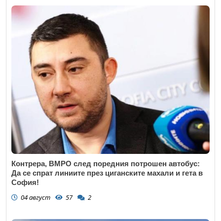
Контрера, ВМРО след поредния потрошен автобус:
Да се спрат линиите през циганските махали и гета в
София!
04 август
57
2