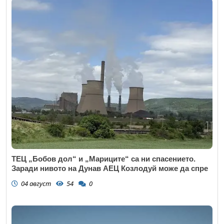
ТЕЦ „Бобов дол“ и „Мариците“ са ни спасението.
Заради нивото на Дунав АЕЦ Козлодуй може да спре
04 август
54
0