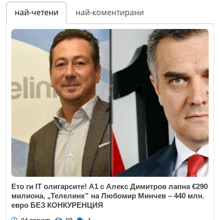
най-четени
най-коментирани
Ето ги IT олигарсите! А1 с Алекс Димитров лапна €290
милиона, „Телелинк” на Любомир Минчев – 440 млн.
евро БЕЗ КОНКУРЕНЦИЯ