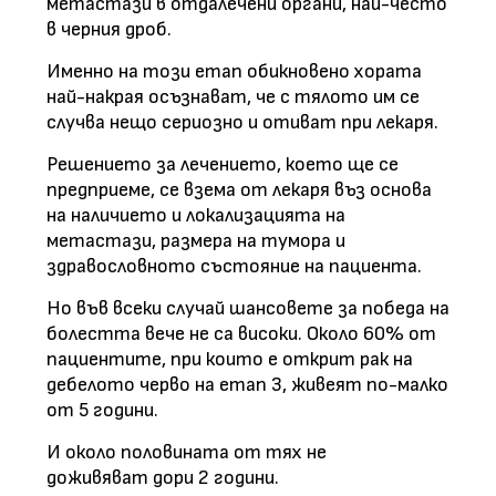
метастази в отдалечени органи, най-често
в черния дроб.
Именно на този етап обикновено хората
най-накрая осъзнават, че с тялото им се
случва нещо сериозно и отиват при лекаря.
Решението за лечението, което ще се
предприеме, се взема от лекаря въз основа
на наличието и локализацията на
метастази, размера на тумора и
здравословното състояние на пациента.
Но във всеки случай шансовете за победа на
болестта вече не са високи. Около 60% от
пациентите, при които е открит рак на
дебелото черво на етап 3, живеят по-малко
от 5 години.
И около половината от тях не
доживяват дори 2 години.