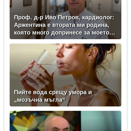
Проф. д-р Иво Петров, кардиолог:
Аржентина е втората ми родина,
която много допринесе за моето
професионално развитие
Пийте вода срещу умора и
„мозъчна мъгла“