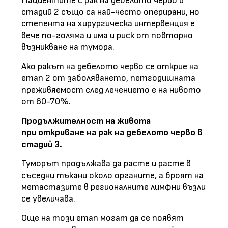
Пациентите с рак на дебелото черво в
стадий 2 също са най-често оперирани, но
степента на хирургическа интервенция е
вече по-голяма и има и риск от повторно
възникване на тумора.
Ако ракът на дебелото черво се открие на
етап 2 от заболяването, петгодишната
преживяемост след лечението е на нивото
от 60-70%.
Продължителност на живота
при откриване на рак на дебелото черво в
стадий 3.
Туморът продължава да расте и расте в
съседни тъкани около органите, а броят на
метастазите в регионалните лимфни възли
се увеличава.
Още на този етап могат да се появят