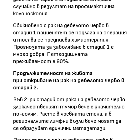
случайно в резултат на профилактична
колоноскопия.
Обикновено с рак на дебелото черво в
стадий 1 пациентът се подлага на операция
и тогава се предписва химиотерапия.
Прогнозата за заболяване в стадий 1 е
много добра. Петгодишната
преживяемост е 90%.
Продължителност на живота
при откриване на рак на дебелото черво в
стадий 2.
Във 2-ри стадий от рака на дебелото черво
злокачественият тумор вече е значително
по-голям. Расте в чревната стена, а в
регионалните лимфни възли вече могат да
се образуват единични метазатази.