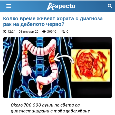
Колко време живеят хората с диагноза
рак на дебелото черво?
12:24 | 08 януари 25
36946
0
Около 700 000 души по света са
диагностицирани с това заболяване