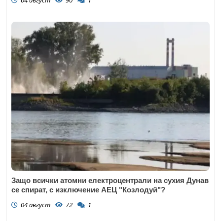
04 август
90
1
Защо всички атомни електроцентрали на сухия Дунав
се спират, с изключение АЕЦ "Козлодуй"?
04 август
72
1