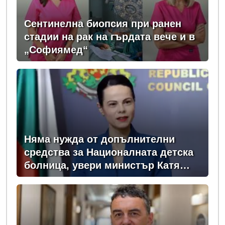
Сентинелна биопсия при ранен
стадии на рак на гърдата вече и в
„Софиямед“
Няма нужда от допълнителни
средства за Националната детска
болница, увери министър Катя
Ивкова