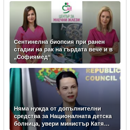
Сентинелна биопсия при ранен
стадии на рак на гърдата вече и в
„Софиямед“
Няма нужда от допълнителни
средства за Националната детска
болница, увери министър Катя