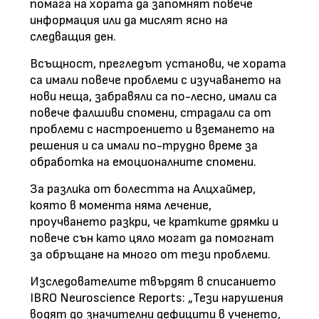
помага на хората да запомнят повече
информация или да мислят ясно на
следващия ден.
Всъщност, прегледът установи, че хората
са имали повече проблеми с изучаването на
нови неща, забравяли са по-лесно, имали са
повече фалшиви спомени, страдали са от
проблеми с настроението и вземането на
решения и са имали по-трудно време за
обработка на емоционалните спомени.
За разлика от болестта на Алцхаймер,
която в момента няма лечение,
проучването разкри, че кратките дрямки и
повече сън като цяло могат да помогнат
за обръщане на много от тези проблеми.
Изследователите твърдят в списанието
IBRO Neuroscience Reports: „Тези нарушения
водят до значителни дефицити в ученето,