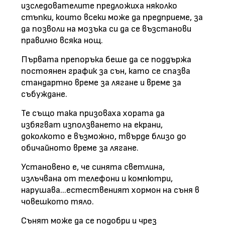
изследователите предложиха няколко
стъпки, които всеки може да предприеме, за
да позволи на мозъка си да се възстанови
правилно всяка нощ.
Първата препоръка беше да се поддържа
постоянен график за сън, като се спазва
стандартно време за лягане и време за
събуждане.
Те също така призоваха хората да
избягват използването на екрани,
доколкото е възможно, твърде близо до
обичайното време за лягане.
Установено е, че синята светлина,
излъчвана от телефони и компютри,
нарушава...естественият хормон на съня в
човешкото тяло.
Сънят може да се подобри и чрез