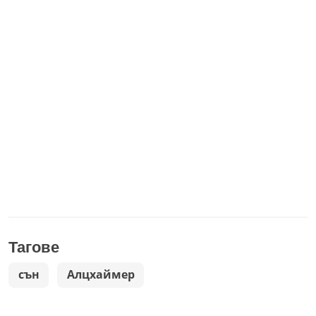
Тагове
сън
Алцхаймер