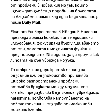
от проблеми в човешкия мозък, които
изглеждат зловещо подобни на болестта
на Алцхаймер, само след една безсънна нощ,
пише
Daily Mail
.
Екип от Университета в Ибадан в Нигерия
прегледа голяма колекция от медицински
изследвания, фокусирани върху лишаването
от сън, паметта и мозъчната функция
през последните 25 години, за да проучи как
липсата на сън уврежда мозъка.
Те открили, че дори кратък период на
безсъние или безпокойство причинява
широко разпространени проблеми,
отслабва връзката между мозъчните
клетки, предизвиква възпаление, увреждащо
паметта, позволява натрупването на
повече токсини и създава по-малко нови
мозъчни клетки.