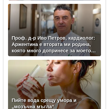
Ивкова
Проф. д-р Иво Петров, кардиолог:
Аржентина е втората ми родина,
която много допринесе за моето
професионално развитие
Пийте вода срещу умора и
„мозъчна мъгла“