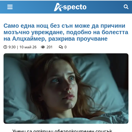
Само една нощ без сън може да причини
мозъчно увреждане, подобно на болестта
на Алцхаймер, разкрива проучване
9:30 | 10 май 26
201
0
Учени са открили обезпокоителен списък