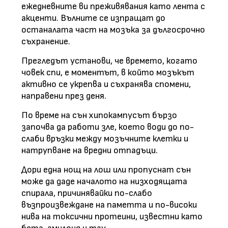
ежедневните ви преживявания като лента с
акценти. Вълните се изпращат до
останалата част на мозъка за дългосрочно
съхранение.
Прегледът установи, че времето, когато
човек спи, е моментът, в който мозъкът
активно се укрепва и съхранява спомени,
направени през деня.
По време на сън хипокампусът бързо
започва да работи зле, което води до по-
слаби връзки между мозъчните клетки и
натрупване на вредни отпадъци.
Дори една нощ на лош или пропуснат сън
може да даде началото на низходящата
спирала, причинявайки по-слабо
възпроизвеждане на паметта и по-високи
нива на токсични протеини, известни като