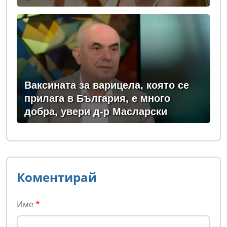
Ваксината за варицела, която се
прилага в България, е много
добра, увери д-р Масларски
Коментирай
Име
*