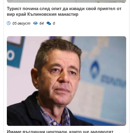
Турист почина след опит да извади свой приятел от
вир край Къпиновския манастир
05 август
64
0
Имаме въглищни централи, които ще задоволят