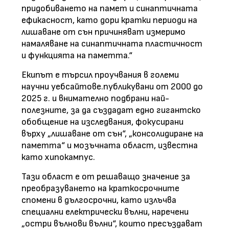
придобиването на памет и синаптичната
ефикасност, като дори кратки периоди на
лишаване от сън причиняват измеримо
намаляване на синаптичната пластичност
и функцията на паметта.“
Екипът е търсил проучвания в големи
научни уебсайтове.публикувани от 2000 до
2025 г. и внимателно подбрани най-
полезните, за да създадат едно гигантско
обобщение на изследвания, фокусирани
върху „лишаване от сън“, „консолидиране на
паметта“ и мозъчната област, известна
като хипокампус.
Тази област е от решаващо значение за
преобразуването на краткосрочните
спомени в дългосрочни, като излъчва
специални електрически вълни, наречени
„остри вълнови вълни“, които пресъздават