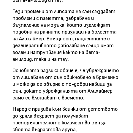
бета-амилоид и тау.
Тези промени от липсата на сън създават
проблеми с паметта, забравяне и
възпаление на мозъка, които изглеждат
подобни на ранните признаци на болестта
на Алцхаймер. Всъщност, пациентите с
дегенеративното заболяване също имат
големи натрупвания както на бета-
амилоид, така и на тау.
Основната разлика обаче е, че увреждането
от лишаване от сън обикновено е временно
и може да се обърне с по-добри навици за
сън, докато уврежданията от Алцхаймер
само се влошават с времето.
Наред с призива към всички от детството
до зряла възраст да получават
препоръчителното количество сън за
своята възрастова група,