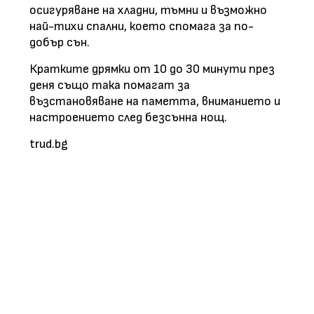
осигуряване на хладни, тъмни и възможно
най-тихи спални, което спомага за по-
добър сън.
Кратките дрямки от 10 до 30 минути през
деня също така помагат за
възстановяване на паметта, вниманието и
настроението след безсънна нощ.
trud.bg