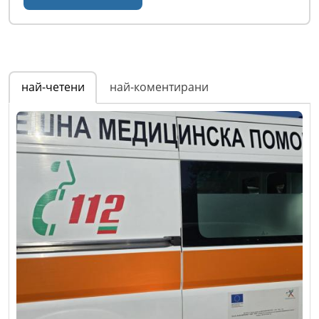
най-четени
най-коментирани