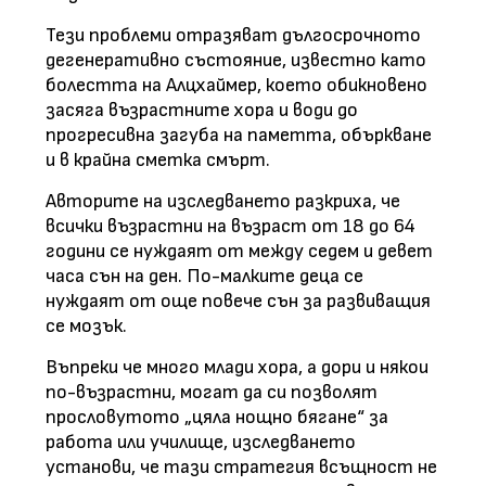
Тези проблеми отразяват дългосрочното
дегенеративно състояние, известно като
болестта на Алцхаймер, което обикновено
засяга възрастните хора и води до
прогресивна загуба на паметта, объркване
и в крайна сметка смърт.
Авторите на изследването разкриха, че
всички възрастни на възраст от 18 до 64
години се нуждаят от между седем и девет
часа сън на ден. По-малките деца се
нуждаят от още повече сън за развиващия
се мозък.
Въпреки че много млади хора, а дори и някои
по-възрастни, могат да си позволят
прословутото „цяла нощно бягане“ за
работа или училище, изследването
установи, че тази стратегия всъщност не