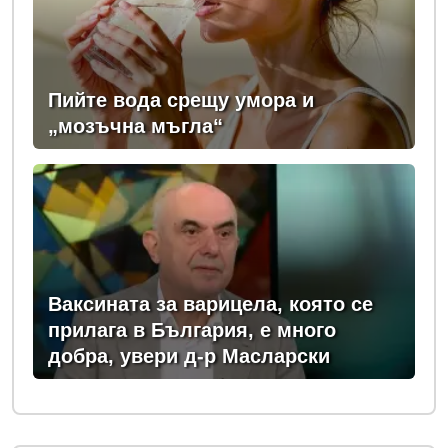
Пийте вода срещу умора и
„мозъчна мъгла“
Ваксината за варицела, която се
прилага в България, е много
добра, увери д-р Масларски