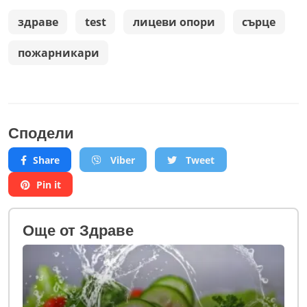
здраве
test
лицеви опори
сърце
пожарникари
Сподели
Share
Viber
Tweet
Pin it
Oще от Здраве