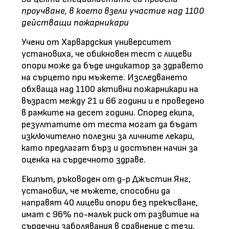
проучване, в което взели участие над 1100
действащи пожарникари
Учени от Харвардския университет
установиха, че обикновен тест с лицеви
опори може да бъде индикатор за здравето
на сърцето при мъжете. Изследването
обхваща над 1100 активни пожарникари на
възраст между 21 и 66 години и е проведено
в рамките на десет години. Според екипа,
резултатите от теста могат да бъдат
изключително полезни за личните лекари,
като предлагат бърз и достъпен начин за
оценка на сърдечното здраве.
Екипът, ръководен от д-р Джъстин Янг,
установил, че мъжете, способни да
направят 40 лицеви опори без прекъсване,
имат с 96% по-малък риск от развитие на
сърдечни заболявания в сравнение с тези,