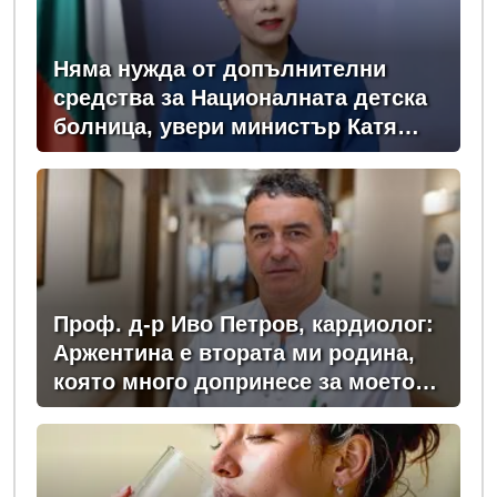
Няма нужда от допълнителни
средства за Националната детска
болница, увери министър Катя
Ивкова
Проф. д-р Иво Петров, кардиолог:
Аржентина е втората ми родина,
която много допринесе за моето
професионално развитие