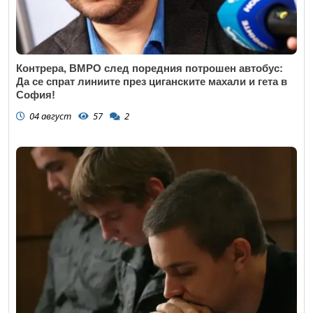
Контрера, ВМРО след поредния потрошен автобус:
Да се спрат линиите през циганските махали и гета в
София!
04 август
57
2