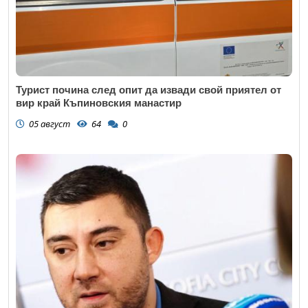
Турист почина след опит да извади свой приятел от
вир край Къпиновския манастир
05 август
64
0