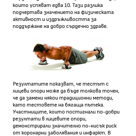
които успяват едва 10. Тази разлика
подчертава значението на физическата
активност и издръжливостта за
поддържане на добро сърдечно здраве.
Резултатите показват, че тестът с
лицеви опори може да бъде толкова точен,
че да замени някои традиционни методи,
като тестовете на бягаща пътека.
Участниците, които постигнали по-добри
резултати в лицевите опори,
демонстрирали значително по-нисък риск
от коронарни заболявания и инфаркт. В