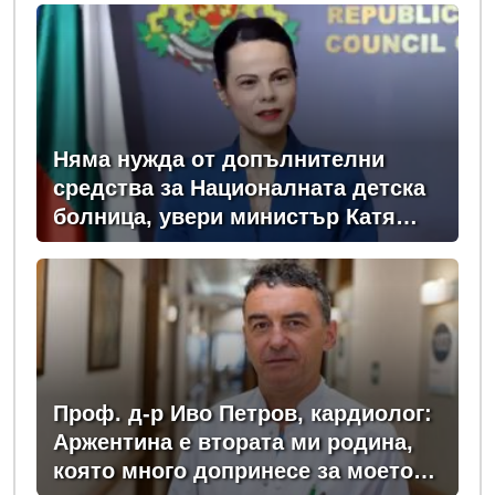
Няма нужда от допълнителни
средства за Националната детска
болница, увери министър Катя
Ивкова
Проф. д-р Иво Петров, кардиолог:
Аржентина е втората ми родина,
която много допринесе за моето