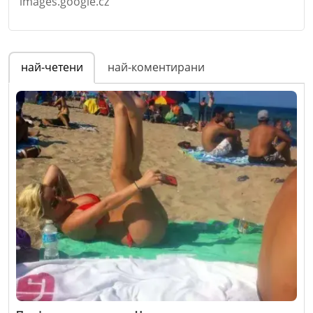
images.google.cz
Име
*
най-четени
най-коментирани
Email
Коментар
*