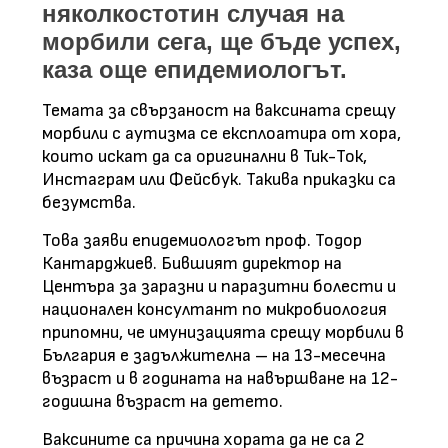
няколкостотин случая на
морбили сега, ще бъде успех,
каза още епидемиологът.
Темата за свързаност на ваксината срещу
морбили с аутизма се експлоатира от хора,
които искат да са оригинални в Тик-Ток,
Инстаграм или Фейсбук. Такива приказки са
безумства.
Това заяви епидемиологът проф. Тодор
Кантарджиев. Бившият директор на
Центъра за заразни и паразитни болести и
национален консултант по микробиология
припомни, че имунизацията срещу морбили в
България е задължителна – на 13-месечна
възраст и в годината на навършване на 12-
годишна възраст на детето.
Ваксините са причина хората да не са 2