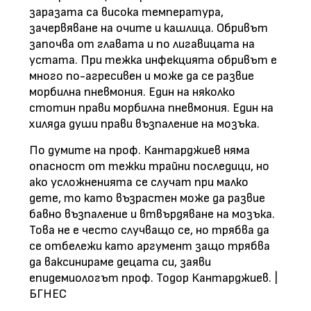
заразата са висока температура,
зачервяване на очите и кашлица. Обривът
започва от главата и по лигавицата на
устата. При тежка инфекцията обривът е
много по-агресивен и може да се развие
морбилна пневмония. Един на няколко
стотин прави морбилна пневмония. Един на
хиляда души прави възпаление на мозъка.
По думите на проф. Кантарджиев няма
опасност от тежки трайни последици, но
ако усложненията се случат при малко
дете, то като възрастен може да развие
бавно възпаление и втвърдяване на мозъка.
Това не е често случващо се, но трябва да
се отбележи като аргумент защо трябва
да ваксинираме децата си, заяви
епидемиологът проф. Тодор Кантарджиев. |
БГНЕС