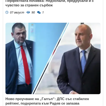
Перфектната почивка: Недоспали, предрусали и с
чувство за странен сърбеж
07 август
90
1
Откажи
Ново проучване на „Галъп“: ДПС със стабилен
рейтинг, подкрепата към Радев се запазва