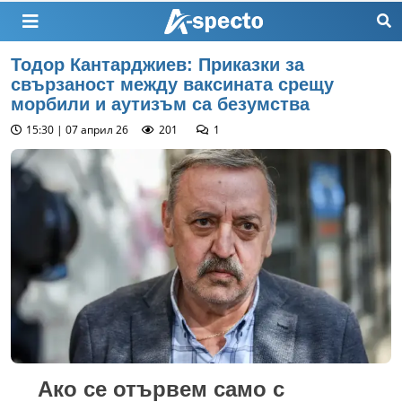
Тодор Кантарджиев: Приказки за
свързаност между ваксината срещу
морбили и аутизъм са безумства
15:30 | 07 април 26
201
1
Ако се отървем само с