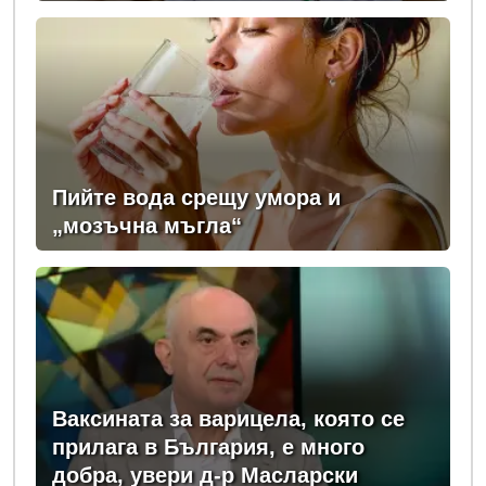
професионално развитие
Пийте вода срещу умора и
„мозъчна мъгла“
Ваксината за варицела, която се
прилага в България, е много
добра, увери д-р Масларски