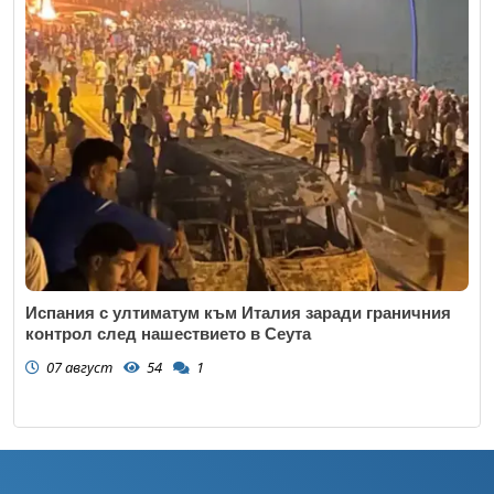
Испания с ултиматум към Италия заради граничния
контрол след нашествието в Сеута
07 август
54
1