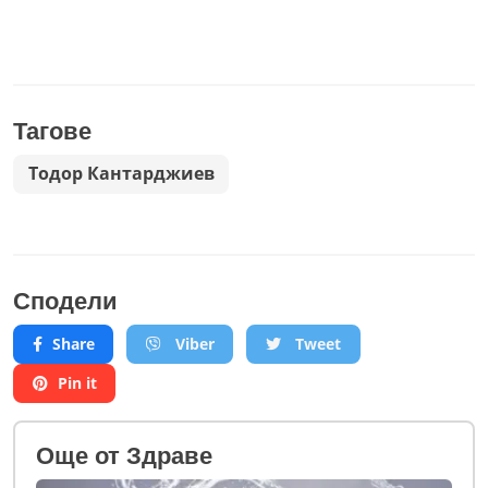
Тагове
Тодор Кантарджиев
Сподели
Share
Viber
Tweet
Pin it
Oще от Здраве