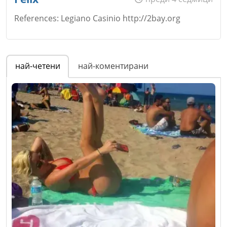
References: Legiano Casinio http://2bay.org
Email
Име
*
най-четени
най-коментирани
Откажи
Коментар
*
Email
Коментар
*
Откажи