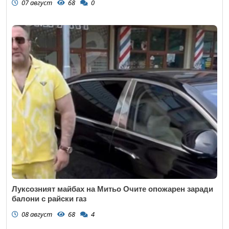
07 август
68
0
Луксозният майбах на Митьо Очите опожарен заради
балони с райски газ
08 август
68
4