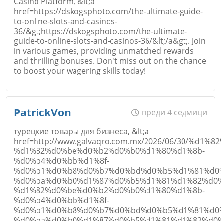
Casino Platform, &lt;a
href=https://dskogsphoto.com/the-ultimate-guide-
Email
to-online-slots-and-casinos-
36/&gt;https://dskogsphoto.com/the-ultimate-
Откажи
guide-to-online-slots-and-casinos-36/&lt;/a&gt;. Join
in various games, providing unmatched rewards
and thrilling bonuses. Don't miss out on the chance
to boost your wagering skills today!
Коментар
*
Име
*
PatrickVon
преди 4 седмици
турецкие товары для бизнеса, &lt;a
href=http://www.galvaqro.com.mx/2026/06/30/%
%d1%82%d0%be%d0%b2%d0%b0%d1%80%d1%8b-
Email
%d0%b4%d0%bb%d1%8f-
%d0%b1%d0%b8%d0%b7%d0%bd%d0%b5%d1%81%d0
%d0%ba%d0%b0%d1%87%d0%b5%d1%81%d1%82%d0%b2
Откажи
%d1%82%d0%be%d0%b2%d0%b0%d1%80%d1%8b-
%d0%b4%d0%bb%d1%8f-
%d0%b1%d0%b8%d0%b7%d0%bd%d0%b5%d1%81%d0
Коментар
*
%d0%ba%d0%b0%d1%87%d0%b5%d1%81%d1%82%d0%b2