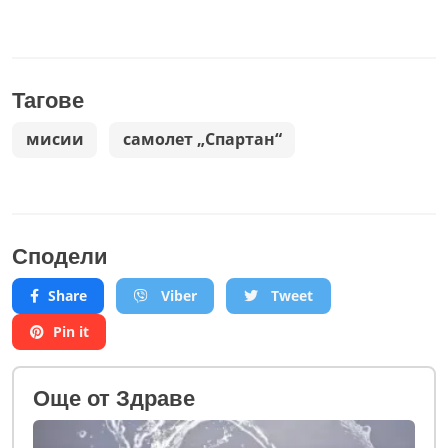
Тагове
мисии
самолет „Спартан“
Сподели
Share
Viber
Tweet
Pin it
Oще от Здраве