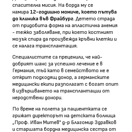
спасителна мисия. На борда му се
намира
12-годишно момиче, което пътува
до клиника във Фрайбург
. Детето страда
от придобита форма на апластична анемия
- тежко заболяване, при което костният
мозък спира да произвежда кръвни клетки и
се налага трансплантация.
Специалистите са преценили, че най-
добрият шанс за успешно лечение е в
Германия, тъй като в семейството не е
открит подходящ донор, а германските
медицински екипи разполагат с богат опит
в извършването на трансплантации от
неродствени донори.
По време на полета за пациентката се
грижат директорът на детската болница
„Проф. Иван Митев" д-р Благомир Здравков
и старшата бордна медицинска сестра от