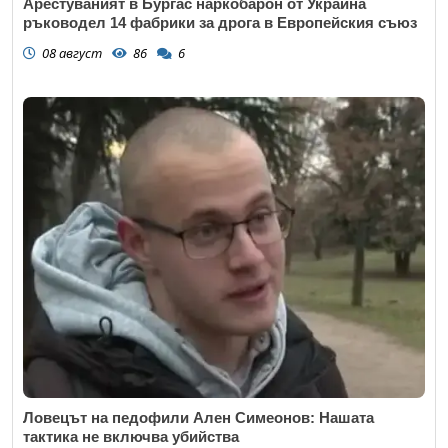
Арестуваният в Бургас наркобарон от Украйна
ръководел 14 фабрики за дрога в Европейския съюз
08 август
86
6
Ловецът на педофили Ален Симеонов: Нашата
тактика не включва убийства