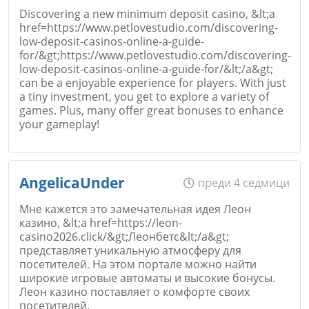
Discovering a new minimum deposit casino, &lt;a
href=https://www.petlovestudio.com/discovering-
low-deposit-casinos-online-a-guide-
Email
for/&gt;https://www.petlovestudio.com/discovering-
low-deposit-casinos-online-a-guide-for/&lt;/a&gt;
Откажи
can be a enjoyable experience for players. With just
a tiny investment, you get to explore a variety of
games. Plus, many offer great bonuses to enhance
your gameplay!
Коментар
*
Име
*
AngelicaUnder
преди 4 седмици
Мне кажется это замечательная идея Леон
казино, &lt;a href=https://leon-
casino2026.click/&gt;Леонбетс&lt;/a&gt;
Email
представляет уникальную атмосферу для
посетителей. На этом портале можно найти
широкие игровые автоматы и высокие бонусы.
Откажи
Леон казино поставляет о комфорте своих
посетителей.