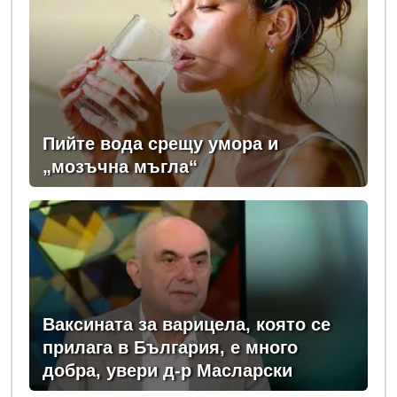
Пийте вода срещу умора и
„мозъчна мъгла“
Ваксината за варицела, която се
прилага в България, е много
добра, увери д-р Масларски