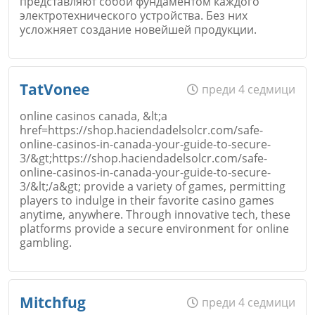
представляют собой фундаментом каждого
электротехнического устройства. Без них
усложняет создание новейшей продукции.
Име
*
TatVonee
преди 4 седмици
online casinos canada, &lt;a
href=https://shop.haciendadelsolcr.com/safe-
online-casinos-in-canada-your-guide-to-secure-
Email
3/&gt;https://shop.haciendadelsolcr.com/safe-
online-casinos-in-canada-your-guide-to-secure-
3/&lt;/a&gt; provide a variety of games, permitting
players to indulge in their favorite casino games
anytime, anywhere. Through innovative tech, these
platforms provide a secure environment for online
Коментар
*
gambling.
Име
*
Mitchfug
преди 4 седмици