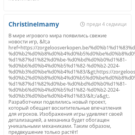
Коментар
*
Име
*
ChristineImamy
преди 4 седмици
В мире игрового мира появились свежие
новости игр, &lt;a
href=https://zorgeloosverkopen.be/%d0%b1%d1%
Email
%d0%b2%d0%b8%d0%b4%d0%b5%d0%be%d0%b8%d0
%d1%87%d1%82%d0%be-%d0%bd%d0%b0%d1%81-
%d0%b6%d0%b4%d0%b5%d1%82-%d0%b2-2024-
%d0%b3%d0%be%d0%b4%d1%83/&gt;https://zorgel
Откажи
%d0%b2%d0%b8%d0%b4%d0%b5%d0%be%d0%b8%d0
%d1%87%d1%82%d0%be-%d0%bd%d0%b0%d1%81-
Коментар
*
%d0%b6%d0%b4%d0%b5%d1%82-%d0%b2-2024-
%d0%b3%d0%be%d0%b4%d1%83/&lt;/a&gt;.
Разработчики поделились новый проект,
который обещает восхитительные впечатления
для игроков. Изображения игры удивляет своей
детализацией, а механика будет обогащен
уникальными механиками. Таким образом,
предвкушение только растёт!