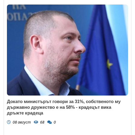
Докато министърът говори за 31%, собственото му
държавно дружество е на 58% - крадецът вика
дръжте крадеца
08 август
68
0