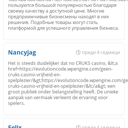
пользуются большой популярностью благодаря
своему качеству а доступной цене. Многие
предприимчивые бизнесмены находят в них
решения. Подобные товары могут стать
платформой для успешного управления бизнеса.
Име
*
Nancyjag
преди 4 седмици
Откажи
Het is steeds duidelijker dat no CRUKS casino, &lt;a
href=https://evolutioncode.wpengine.com/geen-
cruks-casino-vrijheid-en-
Email
spelplezier/&gt;https://evolutioncode.wpengine.com/g
cruks-casino-vrijheid-en-spelplezier/&lt;/a&gt; een
groot publiek onder belangstelling heeft. De unieke
aanpak van vermaak verleent de ervaring voor
spelers.
Коментар
*
Име
*
Felix
преди 4 седмици