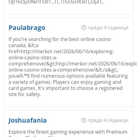
ОјПЂОµО№ПЃОїП…П‚ ПЂО±ОЇОєП„ОµП‚.
Откажи
Име
*
Paulabrago
преди 4 седмици
If you're searching for the best online casino
canada, &lt;a
href=http://merkor.net/2026/06/16/exploring-
Email
online-casino-sites-a-
comprehensive/&gt;http://merkor.net/2026/06/16/explo
online-casino-sites-a-comprehensive/&lt;/a&gt;,
youвЂ™ll find numerous options available featuring
a variety of games. Players can enjoy gaming and
card games. It's important to choose a registered
Коментар
*
site for safety.
Име
*
Joshuafania
преди 4 седмици
Explore the finest gaming experience with Premium