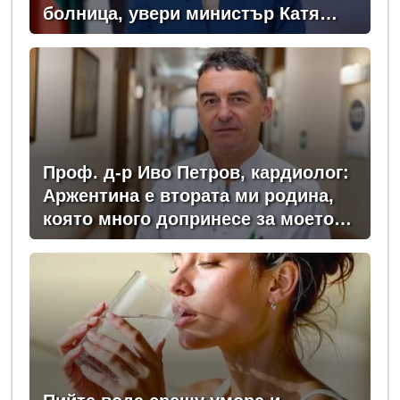
болница, увери министър Катя
Ивкова
Проф. д-р Иво Петров, кардиолог:
Аржентина е втората ми родина,
която много допринесе за моето
професионално развитие