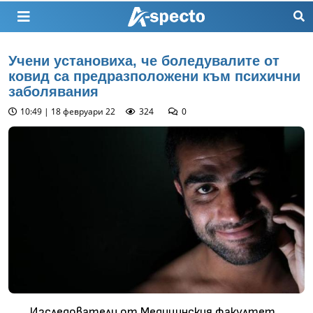
Учени установиха, че боледувалите от
ковид са предразположени към психични
заболявания
10:49 | 18 февруари 22
324
0
Изследователи от Медицинския факултет