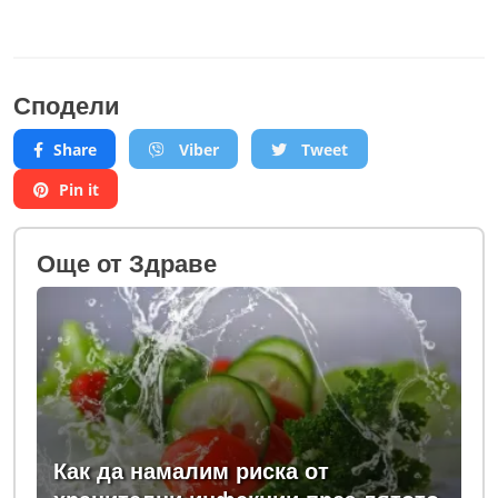
Сподели
Share
Viber
Tweet
Pin it
Oще от Здраве
Как да намалим риска от