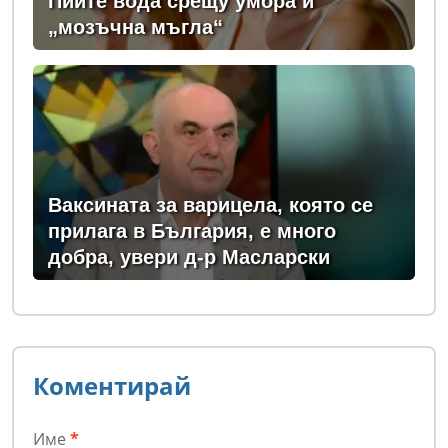
Пийте вода срещу умора и
„мозъчна мъгла“
Ваксината за варицела, която се
прилага в България, е много
добра, увери д-р Масларски
Коментирай
Име
*