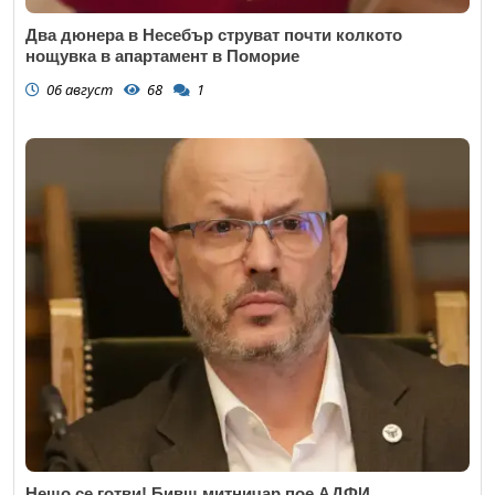
Два дюнера в Несебър струват почти колкото
нощувка в апартамент в Поморие
06 август
68
1
Нещо се готви! Бивш митничар пое АДФИ