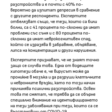
разстройства и е почти с 40% по-
вероятно да изпитат депресия в сравнение
с другите респонденти. Експертите
отбелязват също, че тези, които са били
болни, са с 41 процента по-склонни да имат
проблеми със съня и с 80 процента по-
склонни да имат неврокогнитивен спад,
който се изразява в забравяне, объркване,
липса на концентрация и други нарушения.
Експертите признават, че не знаят точно
защо се случва това. Една от водещите
хипотези обаче е, че вирусът може да
проникне в мозъка и да разруши клетъчните
и невронните връзки, като по този начин
причинява психични разстройства. Освен
това те смятат, че трябва да се обърне
специално внимание на идентифицирането
на тези заболявания при тези, които са се
възстановили от COVID-19.