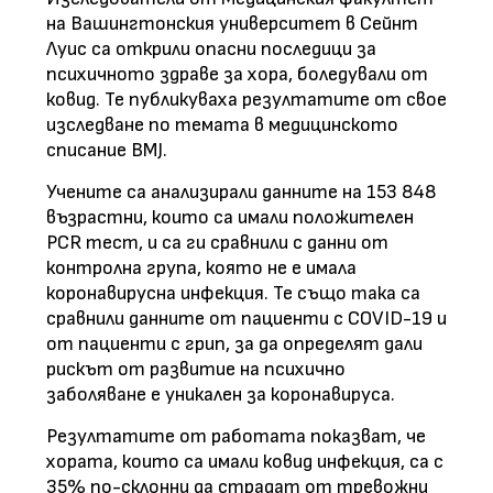
на Вашингтонския университет в Сейнт
Луис са открили опасни последици за
психичното здраве за хора, боледували от
ковид. Те публикуваха резултатите от свое
изследване по темата в медицинското
списание BMJ.
Учените са анализирали данните на 153 848
възрастни, които са имали положителен
PCR тест, и са ги сравнили с данни от
контролна група, която не е имала
коронавирусна инфекция. Те също така са
сравнили данните от пациенти с COVID-19 и
от пациенти с грип, за да определят дали
рискът от развитие на психично
заболяване е уникален за коронавируса.
Резултатите от работата показват, че
хората, които са имали ковид инфекция, са с
35% по-склонни да страдат от тревожни