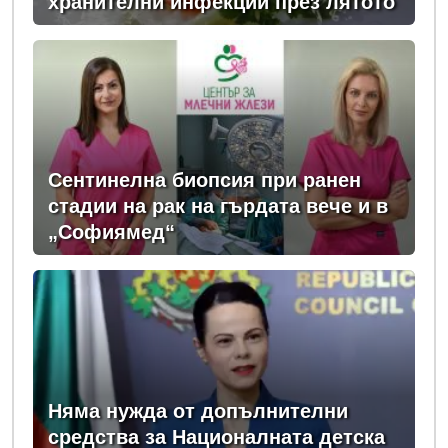
хранителни инфекции през лятото
Сентинелна биопсия при ранен
стадии на рак на гърдата вече и в
„Софиямед“
Няма нужда от допълнителни
средства за Националната детска