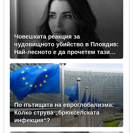
Човешката реакция за
чудовищното убийство в Пловдив:
Най-лесното е да прочетем тази
история и да си кажем "Това са
психопати. Моето дете никога"
По пътищата на евроглобализма:
Колко струва „брюкселската
инфекция“?