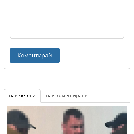
най-четени
най-коментирани