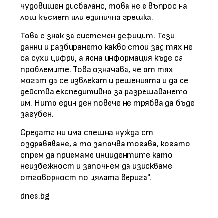
чудовищен дисбаланс, това не е въпрос на
лош късмет или единична грешка.
Това е знак за системен дефицит. Тези
данни и разбирането какво стои зад тях не
са сухи цифри, а ясна информация къде са
проблемите. Това означава, че от тях
могат да се извлекат и решенията и да се
действа експедитивно за разрешаването
им. Нито един ден повече не трябва да бъде
загубен.
Средата ни има спешна нужда от
оздравяване, а то започва тогава, когато
спрем да приемаме инцидентите като
неизбежност и започнем да изискваме
отговорност по цялата верига".
dnes.bg