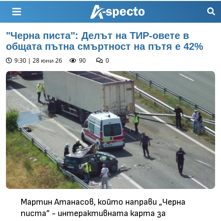
"Черна писта": Делът на ТИР-овете в
общата пътна смъртност на пътя е 42%
9:30 | 28 юни 26
90
0
Мартин Атанасов, който направи „Черна
писта” - интерактивната карта за