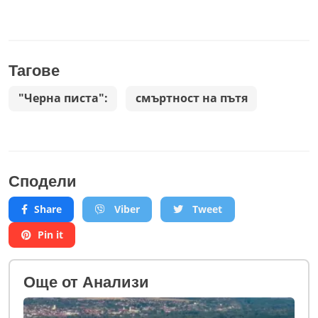
Тагове
"Черна писта":
смъртност на пътя
Сподели
Share
Viber
Tweet
Pin it
Oще от Анализи