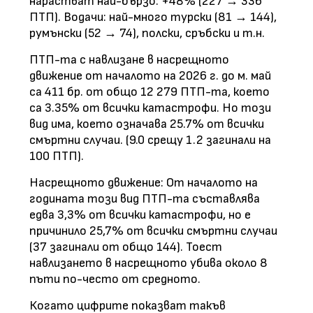
нарастват най-бързо: +48% (227 → 336
ПТП). Водачи: най-много турски (81 → 144),
румънски (52 → 74), полски, сръбски и т.н.
ПТП-та с навлизане в насрещното
движение от началото на 2026 г. до м. май
са 411 бр. от общо 12 279 ПТП-та, което
са 3.35% от всички катастрофи. Но този
вид има, което означава 25.7% от всички
смъртни случаи. (9.0 срещу 1.2 загинали на
100 ПТП).
Насрещното движение: От началото на
годината този вид ПТП-та съставлява
едва 3,3% от всички катастрофи, но е
причинило 25,7% от всички смъртни случаи
(37 загинали от общо 144). Тоест
навлизането в насрещното убива около 8
пъти по-често от средното.​​​​​​​
Когато цифрите показват такъв