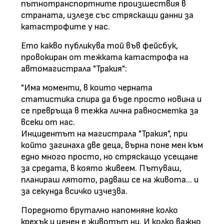
пътнотранспортните произшествия в
страната, излезе със стряскащи данни за
катастрофите у нас.
Ето какво публикува той във фейсбук,
провокиран от тежката катастрофа на
автомагистрала "Тракия":
"Има моменти, в които черната
статистика спира да бъде просто новина и
се превръща в тежка лична равносметка за
всеки от нас.
Инцидентът на магистрала "Тракия", при
който загинаха две деца, върна поне мен към
едно много просто, но стряскащо усещане
за средата, в която живеем. Пътуваш,
планираш лятото, радваш се на живота... и
за секунда всичко изчезва.
Поредното брутално напомняне колко
крехък и ценен е животът ни. И колко важно