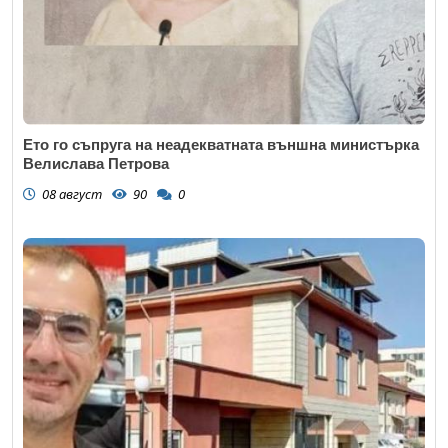
Ето го съпруга на неадекватната външна министърка
Велислава Петрова
08 август
90
0