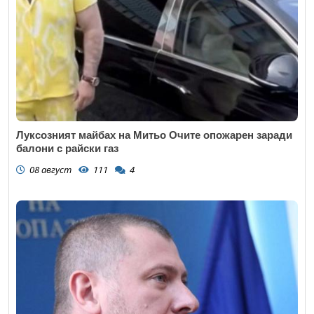
Луксозният майбах на Митьо Очите опожарен заради
балони с райски газ
08 август
111
4