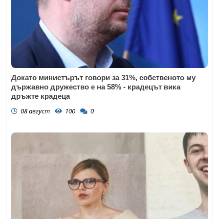
Докато министърът говори за 31%, собственото му
държавно дружество е на 58% - крадецът вика
дръжте крадеца
08 август
100
0