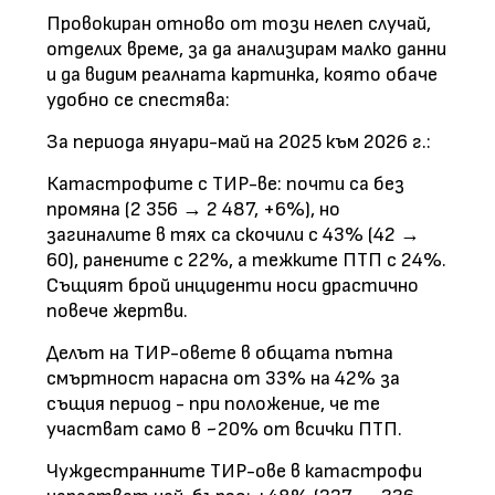
Провокиран отново от този нелеп случай,
отделих време, за да анализирам малко данни
и да видим реалната картинка, която обаче
удобно се спестява:
За периода януари-май на 2025 към 2026 г.:​​​​​​​
Катастрофите с ТИР-ве: почти са без
промяна (2 356 → 2 487, +6%), но
загиналите в тях са скочили с 43% (42 →
60), ранените с 22%, а тежките ПТП с 24%.
Същият брой инциденти носи драстично
повече жертви.
Делът на ТИР-овете в общата пътна
смъртност нарасна от 33% на 42% за
същия период - при положение, че те
участват само в ~20% от всички ПТП.
Чуждестранните ТИР-ове в катастрофи