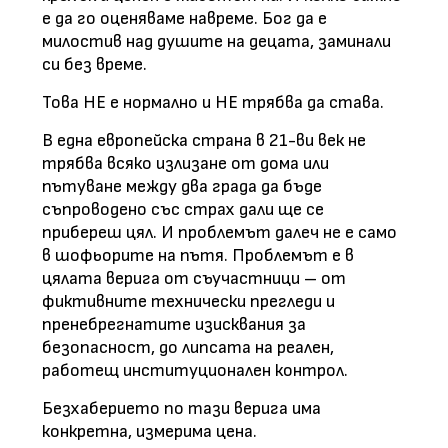
е да го оценяваме навреме. Бог да е
милостив над душите на децата, заминали
си без време.
Това НЕ е нормално и НЕ трябва да става.
В една европейска страна в 21-ви век не
трябва всяко излизане от дома или
пътуване между два града да бъде
съпроводено със страх дали ще се
прибереш цял. И проблемът далеч не е само
в шофьорите на пътя. Проблемът е в
цялата верига от съучастници – от
фиктивните технически прегледи и
пренебрегнатите изисквания за
безопасност, до липсата на реален,
работещ институционален контрол.
Безхаберието по тази верига има
конкретна, измерима цена.