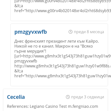
[url=http://www.g00rv4b020148xr4ol2rht68dsyb939
&lt;a
href="http://www.g00rv4b020148xr4ol2rht68dsyb93
Коментар
*
Име
*
pmzgyvxwfb
преди 8 месеца
Днес френският президент лети към Кайро.
Никой не го е канил. Макрон е на "Всяко
гърне мерудия"!
Email
[url=http://www.g8mhx3t1g543j73h81guw1hzy01w9f
pmzgyvxwfb
http://www.g8mhx3t1g543j73h81guw1hzy01w9f88s.
&lt;a
href="http://www.g8mhx3t1g543j73h81guw1hzy01w9
Откажи
Коментар
*
Име
*
Cecelia
преди 3 седмици
References: Legiano Casino Test m.fengniao.com