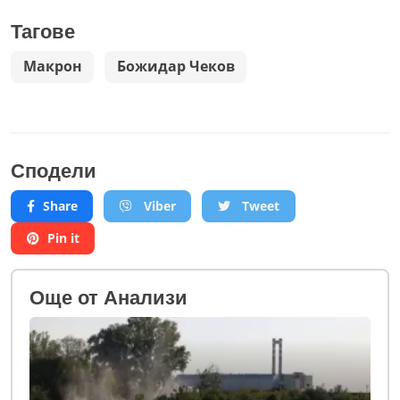
Тагове
Макрон
Божидар Чеков
Сподели
Share
Viber
Tweet
Pin it
Oще от Анализи