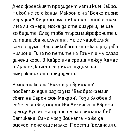
Днес френският президент лети към Кайро.
Никой не го е канил. Макрон е на "Всяко гърне
мерудия"! Където има събитие - той е там.
Има ли камери, може да сте сигурни, че ще
го видите. След това търси микрофоните и
си приписва заслугата. Не се задоволява
само с думи. Вади чековата книжка и раздава
милиони. Тича по петите на Тръмп и му слага
динени кори. В Кайро има среща между Хамас
и Израел, която се дължи изцяло на
американският президент.
В моята книга "Билет за връщане"
посветих един разказ на "Въображаемия
свят на Барон фон Макрон". Този влюбен в
себе си човек, подтиква Зеленски и Европа
срещу Русия. Натрапи се на срещата във
Ватикана. Само чрез войната може да
оцелее, поне още малко. Посети Греландия и