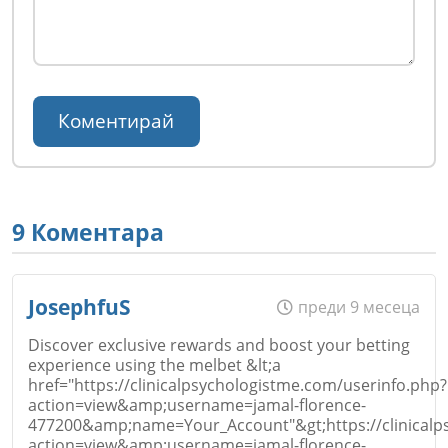
9 Коментара
JosephfuS
преди 9 месеца
Discover exclusive rewards and boost your betting
experience using the melbet &lt;a
href="https://clinicalpsychologistme.com/userinfo.php?
action=view&amp;username=jamal-florence-
477200&amp;name=Your_Account"&gt;https://clinicalp
action=view&amp;username=jamal-florence-