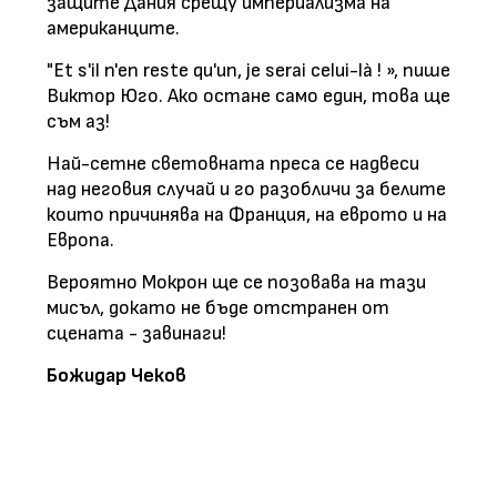
защите Дания срещу империализма на
американците.
"Et s'il n'en reste qu'un, je serai celui-là ! », пише
Виктор Юго. Ако остане само един, това ще
съм аз!
Най-сетне световната преса се надвеси
над неговия случай и го разобличи за белите
които причинява на Франция, на еврото и на
Европа.
Вероятно Мокрон ще се позовава на тази
мисъл, докато не бъде отстранен от
сцената - завинаги!
Божидар Чеков