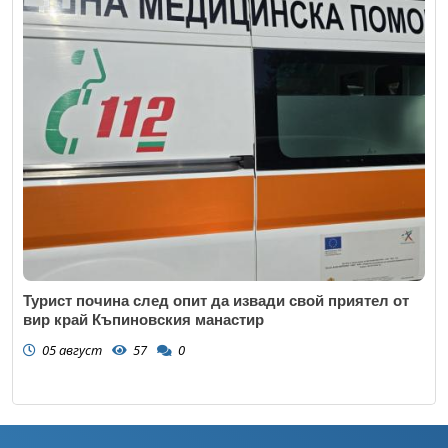
Турист почина след опит да извади свой приятел от
вир край Къпиновския манастир
05 август
57
0