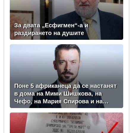
За двата „Есфигмен“-а и
раздирането на душите
Поне 5 африканеца да се настанят
в дома на Мими Шишкова, на
Чефо, на Мария Спирова и на
Христо Комарницки