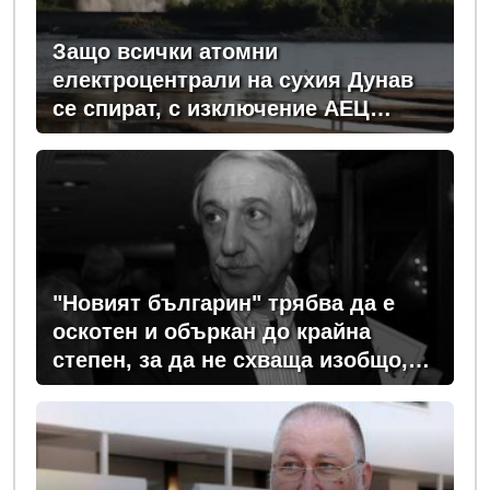
Защо всички атомни
електроцентрали на сухия Дунав
се спират, с изключение АЕЦ
"Козлодуй"?
"Новият българин" трябва да е
оскотен и объркан до крайна
степен, за да не схваща изобщо,
какви хора се упражняват с него