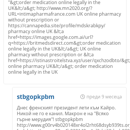
"&gt;order medication online legally in the
UK&lt;/a&gt; http://www.mn2020.org/?
URL=intimapharmafrance.com UK online pharmacy
without prescription or
Коментар
*
https://cannapedia.site/profile/mdskrabkpy/
pharmacy online UK &lt;a
href=https://images.google.com.ai/url?
q=https://britmedsdirect.com&gt;order medication
online legally in the UK&lt;/a&gt; UK online
pharmacy without prescription or &lt;a
href=https://istinastroitelstva.xyz/user/qxchzodbto/&gt
online pharmacy UK&lt;/a&gt; order medication
online legally in the UK
Откажи
Име
*
stbgopkpbm
преди 9 месеца
Днес френският президент лети към Кайро.
Никой не го е канил. Макрон е на "Всяко
гърне мерудия"! stbgopkpbm
Email
http://www.g00rv4b020148xr4ol2rht68dsyb939ts.or