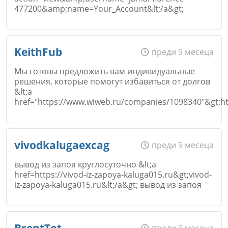
477200&amp;name=Your_Account&lt;/a&gt;
Име
*
KeithFub
преди 9 месеца
Мы готовы предложить вам индивидуальные
решения, которые помогут избавиться от долгов
&lt;a
Email
href="https://www.wiweb.ru/companies/1098340"&gt;h
Име
*
vivodkalugaexcag
преди 9 месеца
Коментар
*
вывод из запоя круглосуточно &lt;a
href=https://vivod-iz-zapoya-kaluga015.ru&gt;vivod-
iz-zapoya-kaluga015.ru&lt;/a&gt; вывод из запоя
Email
Име
*
BrentTot
преди 9 месеца