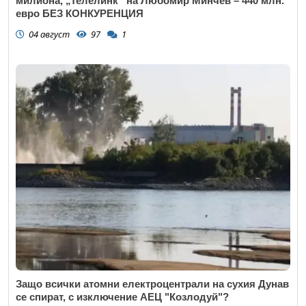
милиона, „Телелинк” на Любомир Минчев – 440 млн.
евро БЕЗ КОНКУРЕНЦИЯ
04 август
97
1
Откажи
Защо всички атомни електроцентрали на сухия Дунав
се спират, с изключение АЕЦ "Козлодуй"?