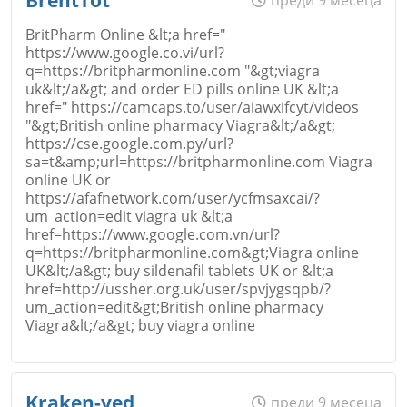
BritPharm Online &lt;a href="
Коментар
*
https://www.google.co.vi/url?
q=https://britpharmonline.com "&gt;viagra
Откажи
Email
uk&lt;/a&gt; and order ED pills online UK &lt;a
href=" https://camcaps.to/user/aiawxifcyt/videos
"&gt;British online pharmacy Viagra&lt;/a&gt;
https://cse.google.com.py/url?
sa=t&amp;url=https://britpharmonline.com Viagra
online UK or
Коментар
*
https://afafnetwork.com/user/ycfmsaxcai/?
um_action=edit viagra uk &lt;a
href=https://www.google.com.vn/url?
Откажи
q=https://britpharmonline.com&gt;Viagra online
UK&lt;/a&gt; buy sildenafil tablets UK or &lt;a
href=http://ussher.org.uk/user/spvjygsqpb/?
um_action=edit&gt;British online pharmacy
Viagra&lt;/a&gt; buy viagra online
Име
*
Откажи
Kraken-ved
преди 9 месеца