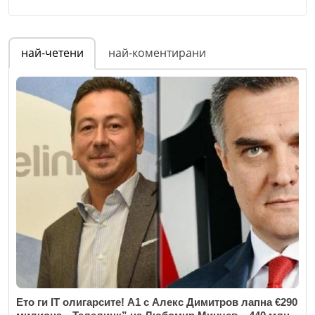
Email
Име
*
най-четени
най-коментирани
Откажи
Коментар
*
Email
Коментар
*
Откажи
Ето ги IT олигарсите! А1 с Алекс Димитров лапна €290