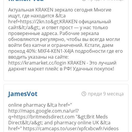
Актуальная KRAKEN зеркало сегодня Многие
ищут, где находится &lt;a
href=https://2kn.to&gt;KRAKEN официальный
Email
сайт&lt;/a&gt;, и ответ прост — у нас только
проверенные адреса. Рабочие зеркала
обновляются регулярно, чтобы вы всегда могли
войти без капчи и ограничений. Кстати, даем
прокод 40%: MXF4-KEN1-X4JA подробности где его
вводить указаны на сайте:
Коментар
*
https://kramarket.cc/login KRAKEN - Это лучший
даркнет маркет плейс в РФ! Удачных покупок!
Име
*
JamesVot
преди 9 месеца
online pharmacy &lt;a href="
http://maps.google.com.na/url?
q=https://britmedsdirect.com "&gt;Brit Meds
Email
Direct&lt;/a&gt; and pharmacy online UK &lt;a
Откажи
href=" https://camcaps.to/user/xpfcxbcwfr/videos