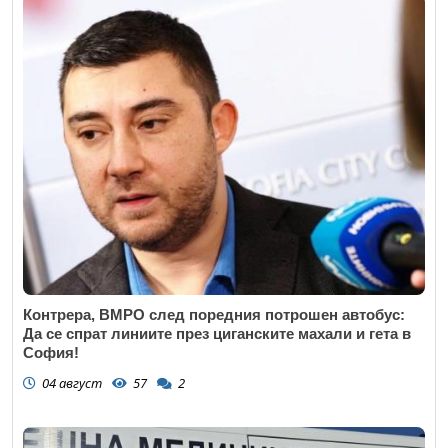
Контрера, ВМРО след поредния потрошен автобус:
Да се спрат линиите през циганските махали и гета в
София!
04 август
57
2