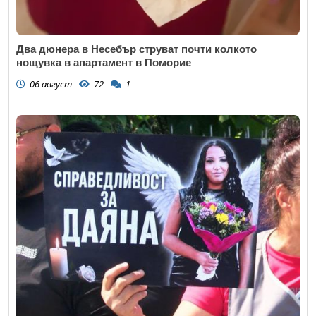
Два дюнера в Несебър струват почти колкото
нощувка в апартамент в Поморие
06 август
72
1