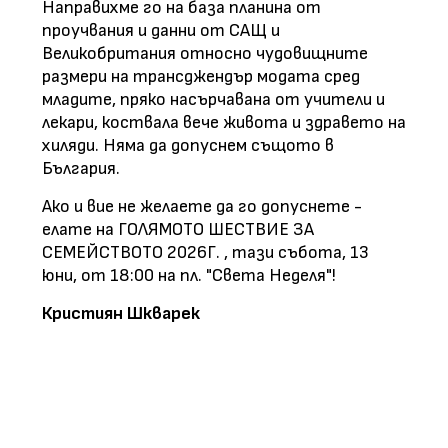
Направихме го на база планина от
проучвания и данни от САЩ и
Великобритания относно чудовищните
размери на трансджендър модата сред
младите, пряко насърчавана от учители и
лекари, коствала вече живота и здравето на
хиляди. Няма да допуснем същото в
България.
Ако и вие не желаете да го допуснете -
елате на
ГОЛЯМОТО ШЕСТВИЕ ЗА
СЕМЕЙСТВОТО 2026Г.
, тази събота, 13
юни, от 18:00 на пл. "Света Неделя"!
Кристиян Шкварек