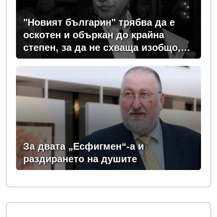
"Новият българин" трябва да е
оскотен и объркан до крайна
степен, за да не схваща изобщо,
какви хора се упражняват с него
За двата „Есфигмен“-а и
раздирането на душите