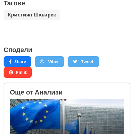
Тагове
Кристиян Шкварек
Сподели
Share
Viber
Tweet
Pin it
Oще от Анализи