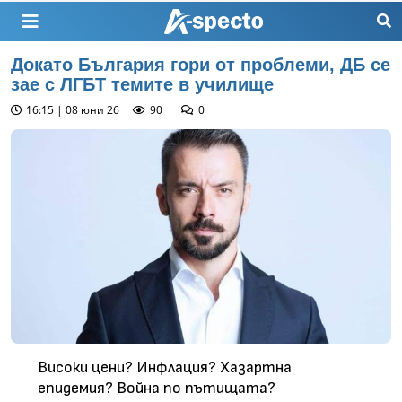
Докато България гори от проблеми, ДБ се
зае с ЛГБТ темите в училище
16:15 | 08 юни 26
90
0
Високи цени? Инфлация? Хазартна
епидемия? Война по пътищата?