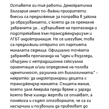
Оставете ги тия работи. Демократична
България имат по-важни приоритети:
внесли са предложение за поправка в закона
за образованието, с която да се премахне
забраната за... извършване на пропаганда и
подстрекаване към трансджендъризъм и
ЛГБТ индоктринация. Не се шегувам, това
са предложили открито от партията
миналата седмица. Официално точката
забранява пропаганда на "идеи и възгледи,
свързани с нетрадиционна сексуална
ориентация и/или определяне на полова
идентичност, различна от биологичната." -
накратко: да индоктринираш децата с
трансджендър манията. Същата мания,
която заля Америка преди време и заради
която вече хиляди жертви се оплакват, а
понякога и съдят отговорните, че са ги
насърчили и позволили да прибягват до