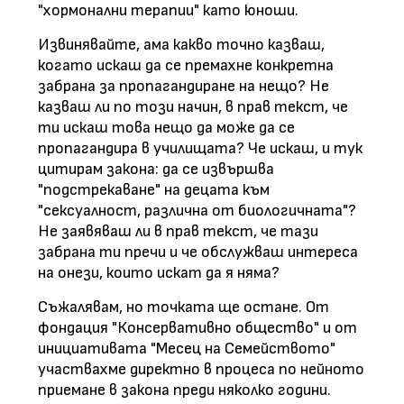
"хормонални терапии" като юноши.
Извинявайте, ама какво точно казваш,
когато искаш да се премахне конкретна
забрана за пропагандиране на нещо? Не
казваш ли по този начин, в прав текст, че
ти искаш това нещо да може да се
пропагандира в училищата? Че искаш, и тук
цитирам закона: да се извършва
"подстрекаване" на децата към
"сексуалност, различна от биологичната"?
Не заявяваш ли в прав текст, че тази
забрана ти пречи и че обслужваш интереса
на онези, които искат да я няма?
Съжалявам, но точката ще остане. От
фондация "Консервативно общество" и от
инициативата "Месец на Семейството"
участвахме директно в процеса по нейното
приемане в закона преди няколко години.