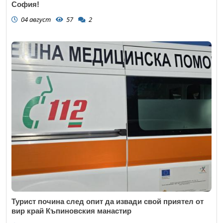
София!
04 август
57
2
Турист почина след опит да извади свой приятел от
вир край Къпиновския манастир