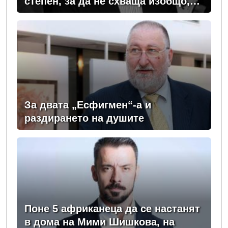
степен, за да не схваща изобщо,
какви хора се упражняват с него
За двата „Есфигмен“-а и
раздирането на душите
Поне 5 африканеца да се настанят
в дома на Мими Шишкова, на