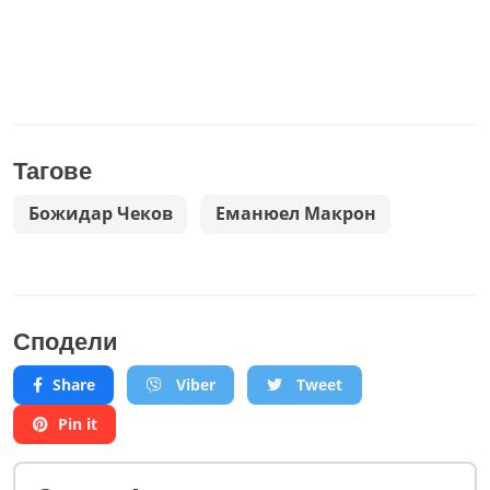
Тагове
Божидар Чеков
Еманюел Макрон
Сподели
Share
Viber
Tweet
Pin it