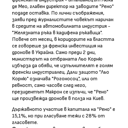
де Мео, главен директор на заводите "Рено"
подаде оставка. По лични съображения,
заяви пред журналистите човекът наричан
в средите на автомобилната индустрия -
"Желязната ръка в кадифена ръкавица".
Повече от месец, в коридорите на властта
се говореше за френска инвестиция на
дронове в Украйна. Само преди 2 дни,
министърът на отбраната Льо Корню
избърза да обяви, че изпълнителят е голям
френски индустриалец. Дали защото "Льо
Корню" означава "Рогоносоц", или от
ревност, само часове след него,
президентът Макрон се изпъчи, че "Рено"
ще произвежда дронове в полза на Киев.
Държавното участие в капитала на "Рено" е
15,1%, но при гласуване тежи с 28% от
гласовете.