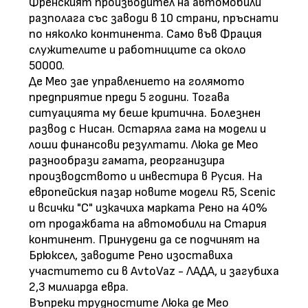
Френският производител на автомобили
разполага със заводи в 10 страни, пръснати
по няколко континента. Само във Фрация
служителите и работниците са около
50000.
Де Мео зае управлението на голямото
предприятие преди 5 години. Тогава
ситуацията му беше критична. Болезнен
развод с Нисан. Остаряла гама на модели и
лоши финансови резултати. Люка де Мео
разнообрази гамата, реорганизира
производството и инвестира в Русия. На
европейския пазар новите модели R5, Scenic
и всички "C" изкачиха марката Рено на 40%
от продажбата на автомобили на Стария
континент. Принудени да се подчинят на
Брюксел, заводите Рено изоставиха
участитето си в AvtoVaz - ЛАДА, и загубиха
2,3 милиарда евра.
Въпреки трудностите Люка де Мео