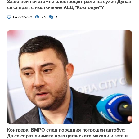
Защо всички атомни електроцентрали на сухия Дунав
се спират, с изключение АЕЦ "Козлодуй"?
04 август
75
1
Контрера, ВМРО след поредния потрошен автобус:
Да се спрат линиите през циганските махали и гета в