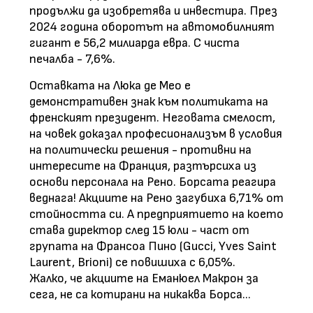
продължи да изобретява и инвестира. През
2024 година оборотът на автомобилният
гигант е 56,2 милиарда евра. С чиста
печалба - 7,6%.
Оставката на Люка де Мео е
демонстративен знак към политиката на
френският президент. Неговата смелост,
на човек доказал професионализъм в условия
на политически решения - противни на
интересите на Франция, разтърсиха из
основи персонала на Рено. Борсата реагира
веднага! Акциите на Рено загубиха 6,71% от
стойността си. А предприятието на което
става директор след 15 юли - част от
групата на Франсоа Пино (Gucci, Yves Saint
Laurent, Brioni) се повишиха с 6,05%.
Жалко, че акциите на Еманюел Макрон за
сега, не са котирани на никаква Борса...