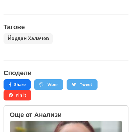
Тагове
Йордан Халачев
Сподели
Share
Viber
Tweet
Pin it
Oще от Анализи