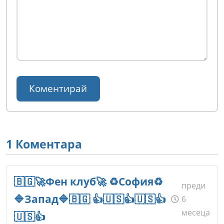
1 Коментара
🇧🇬🚀Фeн клyб🚀 ♻️Сoфия♻️
преди
🔷Зaпaд🔷🇧🇬 👍🇺🇸👍🇺🇸👍
6
месеца
🇺🇸👍