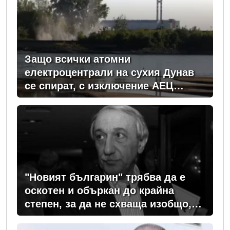
Защо всички атомни
електроцентрали на сухия Дунав
се спират, с изключение АЕЦ
"Козлодуй"?
"Новият българин" трябва да е
оскотен и объркан до крайна
степен, за да не схваща изобщо,
какви хора се упражняват с него