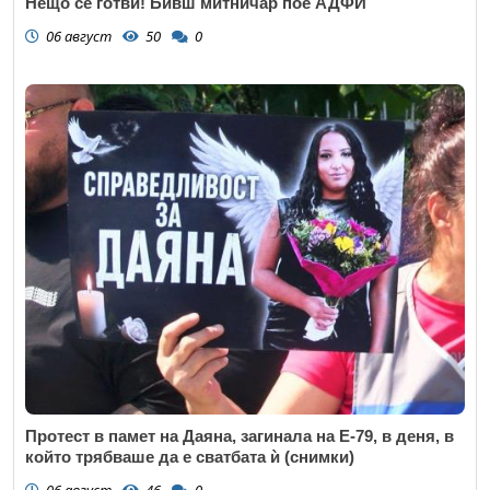
Нещо се готви! Бивш митничар пое АДФИ
06 август
50
0
Протест в памет на Даяна, загинала на Е-79, в деня, в
който трябваше да е сватбата ѝ (снимки)
06 август
46
0