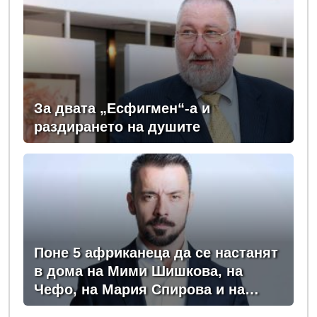
За двата „Есфигмен“-а и
раздирането на душите
Поне 5 африканеца да се настанят
в дома на Мими Шишкова, на
Чефо, на Мария Спирова и на
Христо Комарницки