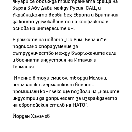
януари се обсъжда тристранната среща на
върха в Абу Даби между Русия, САЩ и
Украйна,която върви без Европа и Британия,
за които удължаването на конфликта е
основа на интересите им.
В рамките на новата „Ос Рим-Берлин“ е
подписано споразумение за
сътрудничество между въоръжените сили
и военната индустрия на Италия и
Германия.
Именно в този смисъл, твърди Мелони,
италианско-германският военно-
промишлен комплекс ще позволи на „нашите
индустрии да допринесат за изграждането
на европейския стълб на НАТО“.
Йордан Халачев