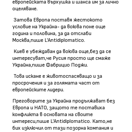
европейската върхушка и шанса им за лично
оцеляване.
Затова Европа поставя жестокото
условие на Украйна- да воюва поне още
година и половина, за да отслаби
Москва,пише L'Antidiplomatico.
Киев е убеждаван да воюва още,без да се
интересуват,че Русия просто ще смаже
Украйна,пише Фабрицио Поджи.
Това искане е животоспасяващо и за
просрочения и за голямата част от
европейските лидери.
Преговорите за Украйна продължават без
Европа и НАТО, защото те поставиха
конфликта в основата на своите
интереси,пише L'Antidiplomatico. Като,не
бих изключил от тази позорна компания и