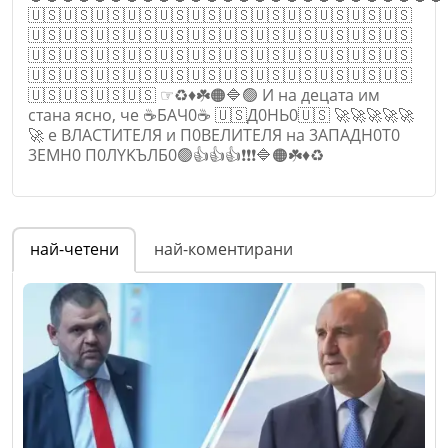
🇺🇸🇺🇸🇺🇸🇺🇸🇺🇸🇺🇸🇺🇸🇺🇸🇺🇸🇺🇸🇺🇸🇺🇸
🇺🇸🇺🇸🇺🇸🇺🇸🇺🇸🇺🇸🇺🇸🇺🇸🇺🇸🇺🇸🇺🇸🇺🇸
🇺🇸🇺🇸🇺🇸🇺🇸🇺🇸🇺🇸🇺🇸🇺🇸🇺🇸🇺🇸🇺🇸🇺🇸
🇺🇸🇺🇸🇺🇸🇺🇸🇺🇸🇺🇸🇺🇸🇺🇸🇺🇸🇺🇸🇺🇸🇺🇸
🇺🇸🇺🇸🇺🇸🇺🇸 ☞♻️♦️☘️🟠🔷🟢 И нa дeцaтa им
cтaнa яcнo, чe ☕БAЧ0☕ 🇺🇸Д0НЬ0🇺🇸 🚀🚀🚀🚀🚀
🚀 e ВЛACTИTEЛЯ и П0ВEЛИTEЛЯ нa 3AПAДH0T0
3EMH0 П0ЛYKЪЛБ0🟢👍👍👍❗❗❗🔷🟠☘️♦️♻️
Име
*
най-четени
най-коментирани
Email
Коментар
*