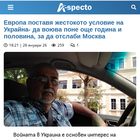
Европа поставя жестокото условие на
Украйна- да воюва поне още година и
половина, за да отслаби Москва
18:21 | 26 януари 26
259
1
Войната в Украина е основен интерес на