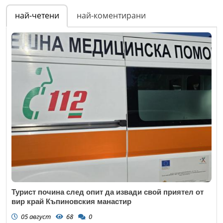
най-четени
най-коментирани
Турист почина след опит да извади свой приятел от
вир край Къпиновския манастир
05 август
68
0