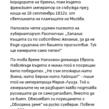
коридорите на Кремъл, там където
френският император се събужда през
ноща на 16 септември 1812г. от
светлината на пламъците на Москва.
Наполеон чете изумен писмото на
губернаторът Растопчин: „Запалих
къщата си по собствено желание, за да не
бъде изцапана от вашето присъствие. Тук
ще намерите само пепел!“
По това време Наполеон доминира Европа.
Навсякъде където е минал той е посрещан
като победител. „Не съм опожарил нито
Виена, нито Берлин нито Лайпциг!“ - пише
той на императрица Мария-Луиза. Той и
генералите му не разбират какво подтиква
руснаците да се самозапалват, вместо да
се бият. Обясняват си псрещането с
„Обгорена земя“ на руско суеверие. Повече