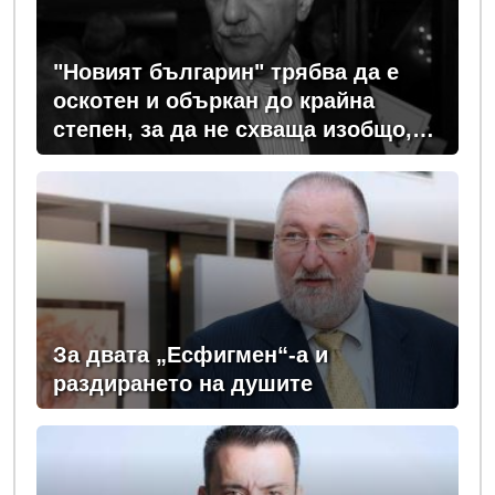
"Новият българин" трябва да е
оскотен и объркан до крайна
степен, за да не схваща изобщо,
какви хора се упражняват с него
За двата „Есфигмен“-а и
раздирането на душите