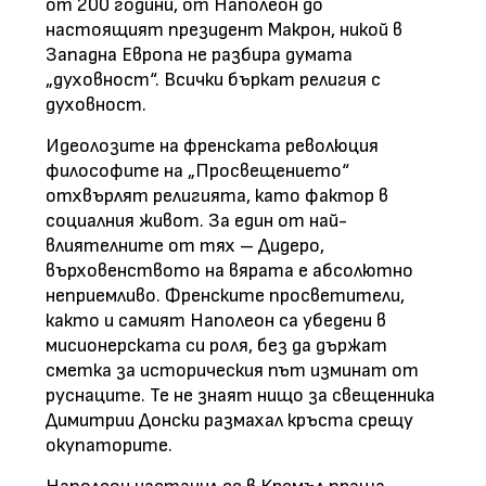
от 200 години, от Наполеон до
настоящият президент Макрон, никой в
Западна Европа не разбира думата
„духовност“. Всички бъркат религия с
духовност.
Идеолозите на френската революция
философите на „Просвещението“
отхвърлят религията, като фактор в
социалния живот. За един от най-
влиятелните от тях – Дидеро,
върховенството на вярата е абсолютно
неприемливо. Френските просветители,
както и самият Наполеон са убедени в
мисионерската си роля, без да държат
сметка за историческия път изминат от
руснаците. Те не знаят нищо за свещенника
Димитрии Донски размахал кръста срещу
окупаторите.