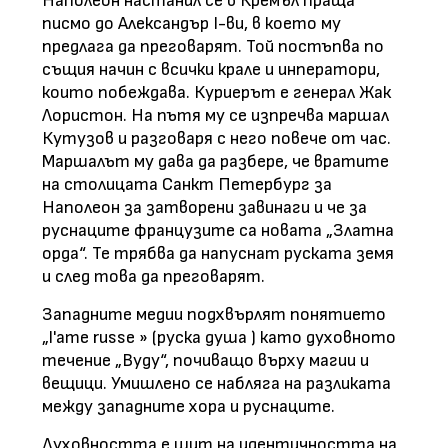
Наполеон настанил се в Кремъл праща
писмо до Александър I-ви, в което му
предлага да преговарят. Той постъпва по
същия начин с всички крале и инператори,
които побеждава. Куриерът е генерал Жак
Лористон. На пътя му се изпречва маршал
Кутузов и разговаря с него повече от час.
Маршалът му дава да разбере, че вратите
на столицата Санкт Петербург за
Наполеон за затворени завинаги и че за
руснаците французите са новата „Златна
орда“. Те трябва да напуснат руската земя
и след това да преговарят.
Западните медии подхвърлят понятието
„l'ame russe » (руска душа ) като духовното
течение „Вуду“, почиващо върху магии и
вещици. Умишлено се набляга на разликата
между западните хора и руснаците.
Духовността е щит на идентичността на