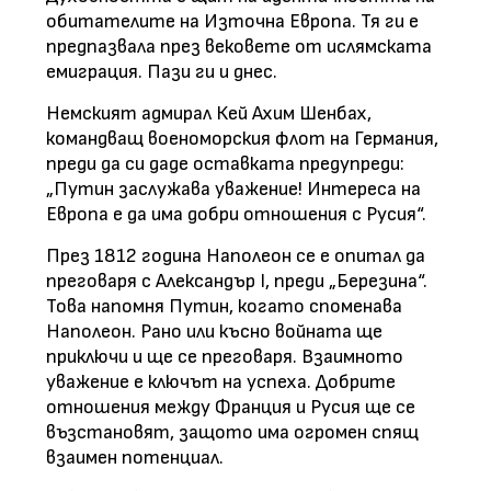
обитателите на Източна Европа. Тя ги е
предпазвала през вековете от ислямската
емиграция. Пази ги и днес.
Немският адмирал Кей Ахим Шенбах,
командващ военоморския флот на Германия,
преди да си даде оставката предупреди:
„Путин заслужава уважение! Интереса на
Европа е да има добри отношения с Русия“.
През 1812 година Наполеон се е опитал да
преговаря с Александър I, преди „Березина“.
Това напомня Путин, когато споменава
Наполеон. Рано или късно войната ще
приключи и ще се преговаря. Взаимното
уважение е ключът на успеха. Добрите
отношения между Франция и Русия ще се
възстановят, защото има огромен спящ
взаимен потенциал.